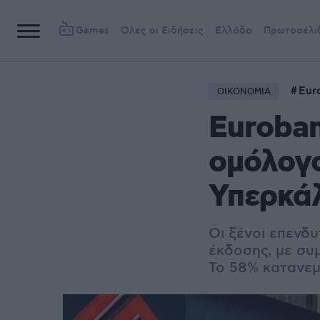
Games
Όλες οι Ειδήσεις
Ελλάδα
Πρωτοσέλι
Eur
ΟΙΚΟΝΟΜΙΑ
Euroban
ομόλογο
Υπερκάλ
Οι ξένοι επενδ
έκδοσης, με συμ
Το 58% κατανεμ