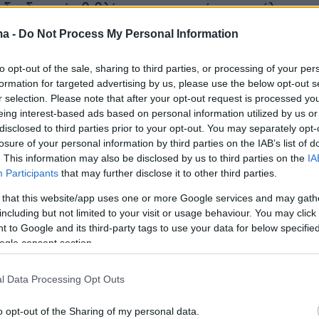
 διαδικασία βιβλίου προσφορών προσέλκυσε
η από ξένους επενδυτές με σημαντική
ma -
Do Not Process My Personal Information
ιασπορά, καθώς συμμετείχαν περισσότεροι α
κούς επενδυτές.
to opt-out of the sale, sharing to third parties, or processing of your per
formation for targeted advertising by us, please use the below opt-out s
r selection. Please note that after your opt-out request is processed y
ανομή της νέας έκδοσης, οι ξένοι επενδυτές
eing interest-based ads based on personal information utilized by us or
ουν περίπου το 91% του βιβλίου της έκδοσης,
disclosed to third parties prior to your opt-out. You may separately opt-
losure of your personal information by third parties on the IAB’s list of
 κυρίως από το Ηνωμένο Βασίλειο και Ιρλανδί
. This information may also be disclosed by us to third parties on the
IA
κά τις χώρες Γερμανία, Αυστρία και Ελβετία
Participants
that may further disclose it to other third parties.
κά τις χώρες Βέλγιο, Ολλανδία και
 that this website/app uses one or more Google services and may gath
 (13%) και τη Γαλλία (12%). Όσον αφορά στο
including but not limited to your visit or usage behaviour. You may click 
νδυτών, το 58% κατανεμήθηκε σε Διαχειριστές
 to Google and its third-party tags to use your data for below specifi
ogle consent section.
sset Managers), 18% σε Τράπεζες και Τράπεζε
ate Banks), 13% σε Ασφαλιστικά και
l Data Processing Opt Outs
κά Ταμεία και 9% σε Οργανισμούς Εναλλακτικ
(Hedge Funds).
o opt-out of the Sharing of my personal data.