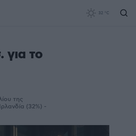
32
°C
 για το
λίου της
ρλανδία (32%) -