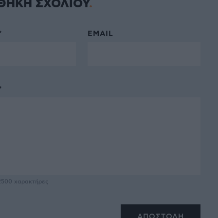
ΘΗΚΗ ΣΧΟΛΙΟΥ
*
EMAIL
*
2500
χαρακτήρες