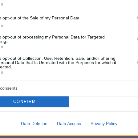
In
που θα αντληθούν από την έκδοση θα
o opt-out of the Sale of my Personal Data.
 στρατηγική του Ομίλου Eurobank για τη
In
ης συνεχούς συμμόρφωσης με τις ελάχιστες
to opt-out of processing my Personal Data for Targeted
δίων κεφαλαίων και επιλέξιμων υποχρεώσεων
ing.
α διατεθούν για γενικούς επιχειρηματικούς
In
Eurobank.
o opt-out of Collection, Use, Retention, Sale, and/or Sharing
ersonal Data that Is Unrelated with the Purposes for which it
lected.
In
ές της έκδοσης ήταν οι BNP Paribas, Deutsche
consents
 Sachs, IMI – Intesa Sanpaolo, Jefferies και
CONFIRM
protothema.gr στο Google News
ο
και μάθετε πρώτοι όλες
Data Deletion
Data Access
Privacy Policy