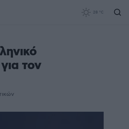
28
°C
λληνικό
 για τον
τικών