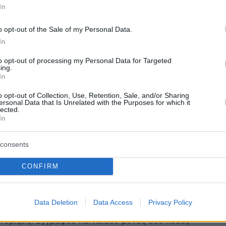
In
o opt-out of the Sale of my Personal Data.
protothema.gr στο Google News
ο
και μάθετε πρώτοι όλες
In
to opt-out of processing my Personal Data for Targeted
ing.
Ειδήσεις
ελευταίες
από την Ελλάδα και τον Κόσμο, τη στιγ
In
Protothema.gr
 στο
o opt-out of Collection, Use, Retention, Sale, and/or Sharing
ersonal Data that Is Unrelated with the Purposes for which it
lected.
Α
ΠΡΟΣΘΗΚΗ ΣΧΟΛΙΟΥ
In
(1)
consents
.2026, 17:02
ερινό κόσμο είναι δύσκολο να βρεις κάποιον ειλικρινή και
CONFIRM
ατική σχέση. Γι αυτό δημιουργήσαμε αυτόν τον χώρο ειδι
 εσύ που έχουν ξεκάθαρες προσδοκίες. Εδώ οι γυναίκες
υθυνότητα την ωριμότητα και την ανοιχτότητα απέναντι
Data Deletion
Data Access
Privacy Policy
ιαδικασία εύρεσης του κατάλληλου ατόμου είναι πολύ πιο
νομίζεις. Εγγράψου και πείσου μόνος σου πόσες