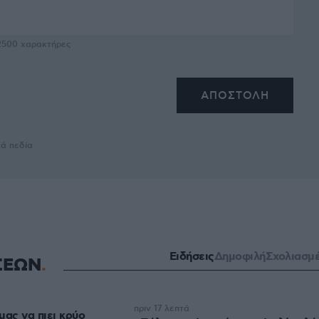
2500
χαρακτήρες
κά πεδία
Ειδήσεις
Δημοφιλή
Σχολιασμ
ΣΕΩΝ
πριν 17 λεπτά
μας να πιει κρύο