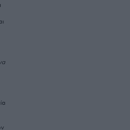
ά
αι
να
ία
ον