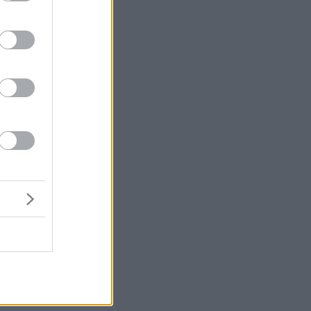
μή
κά