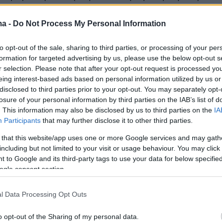
τος άξονας – και ίσως ο πιο καθοριστικός –
είριση και ανάπτυξη των προορισμών, όπως
ma -
Do Not Process My Personal Information
α πρόεδρος του ΣΕΤΕ. «
Γιατί εκεί κρίνεται
to opt-out of the sale, sharing to third parties, or processing of your per
ότητα του ελληνικού τουρισμού: στην καθημερι
formation for targeted advertising by us, please use the below opt-out s
άθε τόπου. Ένας προορισμός που δεν αντέχει,
r selection. Please note that after your opt-out request is processed y
α χάνει την αξία του για τον επισκέπτη, για τ
eing interest-based ads based on personal information utilized by us or
disclosed to third parties prior to your opt-out. You may separately opt-
φυσικά για την επιχείρηση και τελικά και για τη
losure of your personal information by third parties on the IAB’s list of
άρχει ισχυρός τουρισμός χωρίς ποιότητα
. This information may also be disclosed by us to third parties on the
IA
ρου
.
Participants
that may further disclose it to other third parties.
 that this website/app uses one or more Google services and may gath
ρισσότερα στο
newmoney.gr
including but not limited to your visit or usage behaviour. You may click 
 to Google and its third-party tags to use your data for below specifi
ogle consent section.
l Data Processing Opt Outs
o opt-out of the Sharing of my personal data.