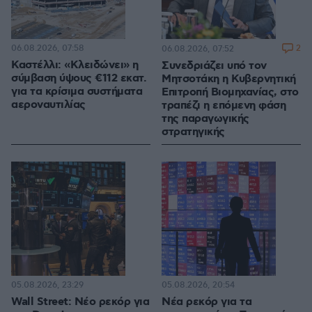
06.08.2026, 07:58
2
06.08.2026, 07:52
Καστέλλι: «Κλειδώνει» η
Συνεδριάζει υπό τον
σύμβαση ύψους €112 εκατ.
Μητσοτάκη η Κυβερνητική
για τα κρίσιμα συστήματα
Επιτροπή Βιομηχανίας, στο
αεροναυτιλίας
τραπέζι η επόμενη φάση
της παραγωγικής
στρατηγικής
05.08.2026, 23:29
05.08.2026, 20:54
Wall Street: Νέο ρεκόρ για
Νέα ρεκόρ για τα