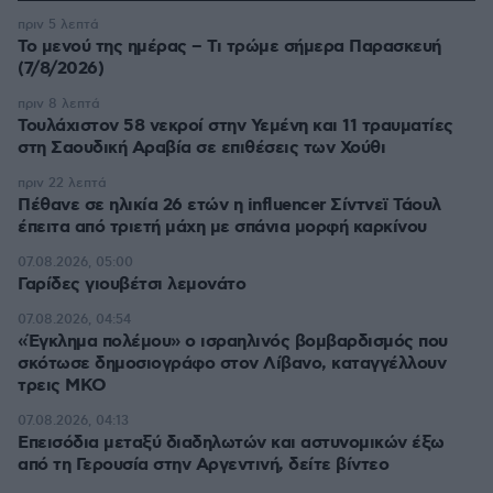
πριν 5 λεπτά
Το μενού της ημέρας – Τι τρώμε σήμερα Παρασκευή
(7/8/2026)
πριν 8 λεπτά
Τουλάχιστον 58 νεκροί στην Υεμένη και 11 τραυματίες
στη Σαουδική Αραβία σε επιθέσεις των Χούθι
πριν 22 λεπτά
Πέθανε σε ηλικία 26 ετών η influencer Σίντνεϊ Τάουλ
έπειτα από τριετή μάχη με σπάνια μορφή καρκίνου
07.08.2026, 05:00
Γαρίδες γιουβέτσι λεμονάτο
07.08.2026, 04:54
«Έγκλημα πολέμου» ο ισραηλινός βομβαρδισμός που
σκότωσε δημοσιογράφο στον Λίβανο, καταγγέλλουν
τρεις ΜΚΟ
07.08.2026, 04:13
Επεισόδια μεταξύ διαδηλωτών και αστυνομικών έξω
από τη Γερουσία στην Αργεντινή, δείτε βίντεο