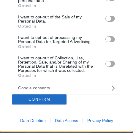
personal data.
grant or deny consent to Google and its third-party tags to
Opted In
use your data for below specified purposes in below Google
consent section.
I want to opt-out of the Sale of my
Personal Data.
06.08.2026, 19:12
Opted In
Ποιο αυτοκίνητο βενζίνης έκανε 1.980 χλμ με έναν
I want to opt-out of processing my
ανεφοδιασμό;
Personal Data for Targeted Advertising.
Opted In
I want to opt-out of Collection, Use,
Retention, Sale, and/or Sharing of my
Personal Data that Is Unrelated with the
Purposes for which it was collected.
Opted In
Google consents
CONFIRM
Data Deletion
Data Access
Privacy Policy