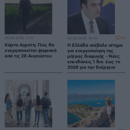
06.08.2026, 11:01
67
06.08.2026, 10:59
Κάρτα Αγρότη: Πώς θα
Η Ελλάδα υπέβαλε αίτημα
ενεργοποιείται ψηφιακά
για ενεργοποίηση της
από τις 28 Αυγούστου
ρήτρας διαφυγής - Νέες
επενδύσεις 1 δισ. έως το
2028 για την Ενέργεια