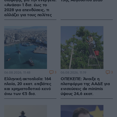
διαφυγής για την ενέργεια:
15ης Αυγούστου 2026
«Ανάσα» 1 δισ. έως το
2028 για επενδύσεις, τι
αλλάζει για τους πολίτες
3
3
06.08.2026, 11:48
06.08.2026, 11:19
Ελληνική ακτοπλοΐα: 164
ΟΠΕΚΕΠΕ: Άνοιξε η
πλοία, 20 εκατ. επιβάτες
πλατφόρμα της ΑΑΔΕ για
και χρηματοδοτικό κενό
ενισχύσεις de minimis
άνω των €5 δισ.
ύψους 24,6 εκατ.