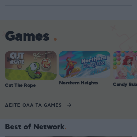
Games
Northern Heights
Candy Bub
Cut The Rope
ΔΕΙΤΕ ΟΛΑ ΤΑ GAMES
Best of Network