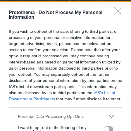
Τα φρούτα που επιλέγουν 4 ενδοκρινολόγοι για
καλύτερο έλεγχο του σακχάρου – Το ένα μειώνει
Protothema -
Do Not Process My Personal
το λίπος στην κοιλιά
Information
If you wish to opt-out of the sale, sharing to third parties, or
processing of your personal or sensitive information for
targeted advertising by us, please use the below opt-out
section to confirm your selection. Please note that after your
opt-out request is processed you may continue seeing
interest-based ads based on personal information utilized by
us or personal information disclosed to third parties prior to
your opt-out. You may separately opt-out of the further
disclosure of your personal information by third parties on the
IAB’s list of downstream participants. This information may
also be disclosed by us to third parties on the
IAB’s List of
Downstream Participants
that may further disclose it to other
third parties.
Please note that this website/app uses one or more Google
Personal Data Processing Opt Outs
services and may gather and store information including but
not limited to your visit or usage behaviour. You may click to
I want to opt-out of the Sharing of my