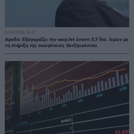
06.08.2026, 18:01
Apollo: Εξαγοράζει την easyJet έναντι 5,7 δισ. λιρών με
τη στήριξη της οικογένειας Χατζηιωάννου