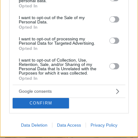
personal data.
grant or deny consent to Google and its third-party tags to
Opted In
use your data for below specified purposes in below Google
consent section.
I want to opt-out of the Sale of my
Personal Data.
05.08.2026, 20:15
Opted In
Η εξομολόγηση της συζύγου του Κώστα Σόμμερ:
Ανησυχώ μήπως ξεχάσει πόσο πολύ τον
I want to opt-out of processing my
Personal Data for Targeted Advertising.
χρειαζόμαστε και πόσο τον αγαπάμε
Opted In
I want to opt-out of Collection, Use,
Retention, Sale, and/or Sharing of my
Personal Data that Is Unrelated with the
Purposes for which it was collected.
Opted In
Google consents
CONFIRM
Data Deletion
Data Access
Privacy Policy