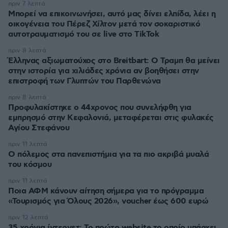
πριν 7 λεπτά
Μπορεί να επικοινωνήσει, αυτό μας δίνει ελπίδα, λέει η
οικογένεια του Πέρεζ Χίλτον μετά τον σοκαριστικό
αυτοτραυματισμό του σε live στο TikTok
πριν 8 λεπτά
Έλληνας αξιωματούχος στο Breitbart: Ο Τραμπ θα μείνει
στην ιστορία για χιλιάδες χρόνια αν βοηθήσει στην
επιστροφή των Γλυπτών του Παρθενώνα
πριν 8 λεπτά
Προφυλακίστηκε ο 44χρονος που συνελήφθη για
εμπρησμό στην Κεφαλονιά, μεταφέρεται στις φυλακές
Αγίου Στεφάνου
πριν 11 λεπτά
Ο πόλεμος στα πανεπιστήμια για τα πιο ακριβά μυαλά
του κόσμου
πριν 11 λεπτά
Ποια ΑΦΜ κάνουν αίτηση σήμερα για το πρόγραμμα
«Τουρισμός για Όλους 2026», voucher έως 600 ευρώ
πριν 12 λεπτά
35 χρόνια ίντερνετ: Το πρώτο website το οποίο υπάρχει