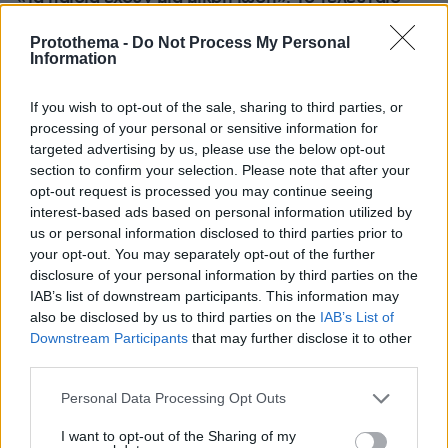
μήνυμα της μητέρας στον πρώην σύζυγό της πριν
δολοφονήσει τα τέσσερα παιδιά τους
Protothema -
Do Not Process My Personal
Information
If you wish to opt-out of the sale, sharing to third parties, or
processing of your personal or sensitive information for
targeted advertising by us, please use the below opt-out
section to confirm your selection. Please note that after your
opt-out request is processed you may continue seeing
interest-based ads based on personal information utilized by
us or personal information disclosed to third parties prior to
your opt-out. You may separately opt-out of the further
disclosure of your personal information by third parties on the
IAB’s list of downstream participants. This information may
also be disclosed by us to third parties on the
IAB’s List of
Downstream Participants
that may further disclose it to other
third parties.
Please note that this website/app uses one or more Google
Personal Data Processing Opt Outs
services and may gather and store information including but
not limited to your visit or usage behaviour. You may click to
I want to opt-out of the Sharing of my