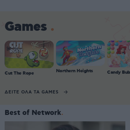
Games
Northern Heights
Candy Bub
Cut The Rope
ΔΕΙΤΕ ΟΛΑ ΤΑ GAMES
Best of Network