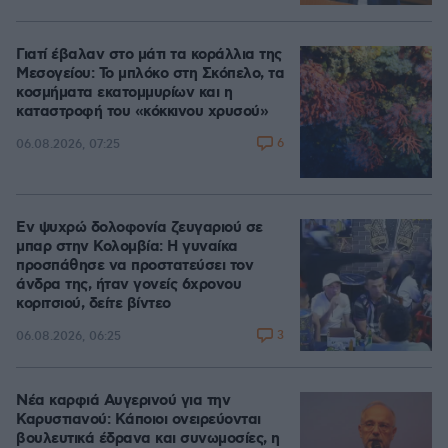
Γιατί έβαλαν στο μάτι τα κοράλλια της
Μεσογείου: Το μπλόκο στη Σκόπελο, τα
κοσμήματα εκατομμυρίων και η
καταστροφή του «κόκκινου χρυσού»
6
06.08.2026, 07:25
Εν ψυχρώ δολοφονία ζευγαριού σε
μπαρ στην Κολομβία: Η γυναίκα
προσπάθησε να προστατεύσει τον
άνδρα της, ήταν γονείς 6χρονου
κοριτσιού, δείτε βίντεο
3
06.08.2026, 06:25
Νέα καρφιά Αυγερινού για την
Καρυστιανού: Kάποιοι ονειρεύονται
βουλευτικά έδρανα και συνωμοσίες, η