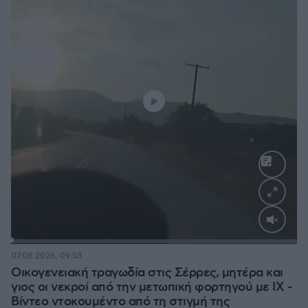
Loaded
:
100.00%
07.08.2026, 09:58
Οικογενειακή τραγωδία στις Σέρρες, μητέρα και
γιος οι νεκροί από την μετωπική φορτηγού με ΙΧ -
Βίντεο ντοκουμέντο από τη στιγμή της