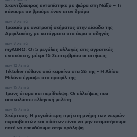
Σκαντζόχοιρος εντοπίστηκε με ψώρα στη Νάξο – Τι
κάνουμε αν βρούμε έναν στον δρόμο
πριν 8 λεπτά
Τροχαίο με ανατροπή οχήματος στην είσοδο της
Αμφιλοχίας, με κατάγματα στα άκρα ο οδηγός
πριν 8 λεπτά
myAGRO: Οι 5 μεγάλες αλλαγές στις αγροτικές
ενισχύσεις, μέχρι 15 Σεπτεμβρίου οι αιτήσεις
πριν 12 λεπτά
Tiktoker πέθανε από καρκίνο στα 26 της - Η Αλίσα
Μιλάνο έγραψε στο προφίλ της
πριν 15 λεπτά
Τρανς άτομα και περίθαλψη: Οι ελλείψεις που
αποκαλύπτει ελληνική μελέτη
πριν 15 λεπτά
Σκέρτσος: Η μεγαλύτερη τιμή στη μνήμη των νεκρών
πυροσβεστών και πιλότων είναι να μην σταματήσουμε
ποτέ να επενδύουμε στην πρόληψη