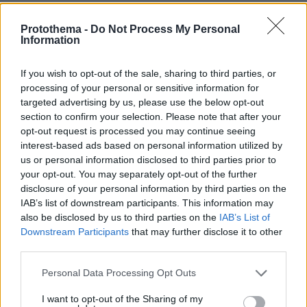
σύγκρουσης
Protothema -
Do Not Process My Personal
Information
If you wish to opt-out of the sale, sharing to third parties, or
processing of your personal or sensitive information for
targeted advertising by us, please use the below opt-out
section to confirm your selection. Please note that after your
opt-out request is processed you may continue seeing
interest-based ads based on personal information utilized by
us or personal information disclosed to third parties prior to
your opt-out. You may separately opt-out of the further
disclosure of your personal information by third parties on the
IAB’s list of downstream participants. This information may
also be disclosed by us to third parties on the
IAB’s List of
Downstream Participants
that may further disclose it to other
third parties.
Please note that this website/app uses one or more Google
Personal Data Processing Opt Outs
services and may gather and store information including but
not limited to your visit or usage behaviour. You may click to
I want to opt-out of the Sharing of my