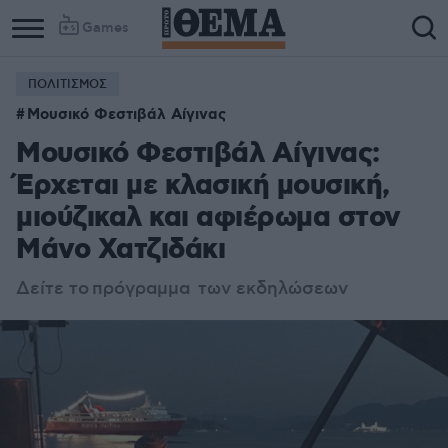
Games
ΠΟΛΙΤΙΣΜΟΣ
Column
Column
Μουσικό Φεστιβάλ Αίγινας
1
2
Μουσικό Φεστιβάλ Αίγινας:
Έρχεται με κλασική μουσική,
μιούζικαλ και αφιέρωμα στον
Μάνο Χατζιδάκι
Δείτε το
πρόγραμμα των εκδηλώσεων