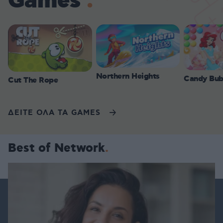
Games
Northern Heights
Candy Bub
Cut The Rope
ΔΕΙΤΕ ΟΛΑ ΤΑ GAMES
Best of Network