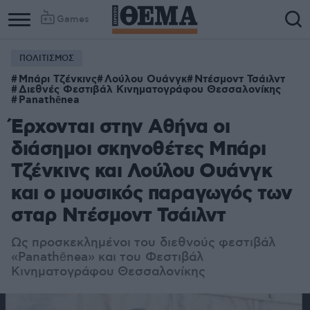
Games
ΠΟΛΙΤΙΣΜΟΣ
Μπάρι Τζένκινς
Λούλου Ουάνγκ
Ντέσμοντ Τσάιλντ
Διεθνές Φεστιβάλ Κινηματογράφου Θεσσαλονίκης
Panathēnea
Έρχονται στην Αθήνα οι
διάσημοι σκηνοθέτες Μπάρι
Τζένκινς και Λούλου Ουάνγκ
και ο μουσικός παραγωγός των
σταρ Ντέσμοντ Τσάιλντ
Ως προσκεκλημένοι του
διεθνούς φεστιβάλ
«
Panathēnea
» και του
Φεστιβάλ
Κινηματογράφου Θεσσαλονίκης