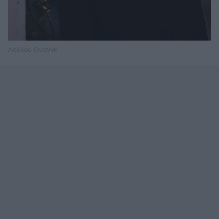
Λούλου Ουάνγκ