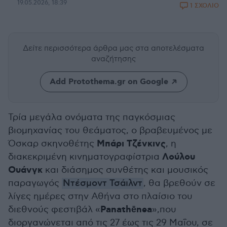
19.05.2026, 18:39
1 ΣΧΟΛΙΟ
Δείτε περισσότερα άρθρα μας
στα αποτελέσματα
αναζήτησης
Add Protothema.gr on Google
Τρία μεγάλα ονόματα της παγκόσμιας
βιομηχανίας του θεάματος, ο βραβευμένος με
Μπάρι Τζένκινς
Όσκαρ σκηνοθέτης
, η
Λούλου
διακεκριμένη κινηματογραφίστρια
Ουάνγκ
και διάσημος συνθέτης και μουσικός
παραγωγός
Ντέσμοντ Τσάιλντ
, θα βρεθούν σε
λίγες ημέρες στην Αθήνα στο πλαίσιο του
Panathēnea
διεθνούς φεστιβάλ «
»,που
διοργανώνεται από τις 27 έως τις 29 Μαΐου, σε