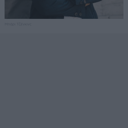
Μπάρι Τζένκινς