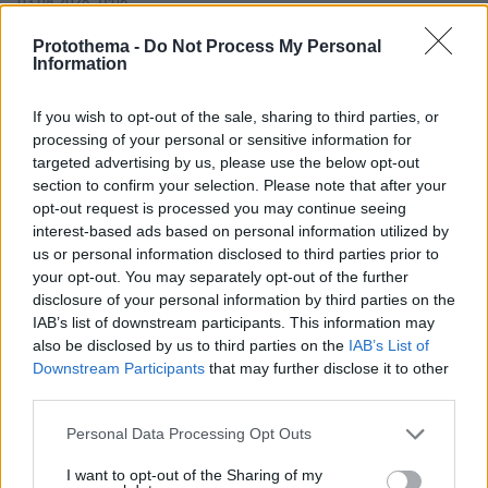
03.08.2026, 11:06
Κάτι αλλάζει στον χάρτη της πανεπιστημιακής εκπαίδευσης
Protothema -
Do Not Process My Personal
στην Ελλάδα
Information
30.07.2026, 15:25
If you wish to opt-out of the sale, sharing to third parties, or
Εθνική Τράπεζα: Η κορυφαία επιλογή για τη χρηματοδότηση
processing of your personal or sensitive information for
μεγάλων έργων
targeted advertising by us, please use the below opt-out
section to confirm your selection. Please note that after your
29.07.2026, 09:39
opt-out request is processed you may continue seeing
Διασκεδάζουμε υπεύθυνα, επιστρέφουμε με ασφάλεια
interest-based ads based on personal information utilized by
us or personal information disclosed to third parties prior to
your opt-out. You may separately opt-out of the further
disclosure of your personal information by third parties on the
ΡΟΗ ΕΙΔΗΣΕΩΝ
IAB’s list of downstream participants. This information may
also be disclosed by us to third parties on the
IAB’s List of
Ειδήσεις
Δημοφιλή
Σχολιασμένα
Downstream Participants
that may further disclose it to other
third parties.
πριν 4 λεπτά
Πολύτεκνες οικογένειες: Μόλις 23.097 στην Ελλάδα –
Please note that this website/app uses one or more Google
Personal Data Processing Opt Outs
Πόσες έχουν πάνω από 6 παιδιά
services and may gather and store information including but
not limited to your visit or usage behaviour. You may click to
I want to opt-out of the Sharing of my
πριν 5 λεπτά