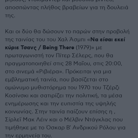
αποσπώντας πλήθος βραβείων για τη δουλειά
της.
Και οι δύο θα δώσουν το παρών στην προβολή
Να είσαι εκεί
της ταινίας του του Χαλ Άσμπι «
κύριε Τσανς / Being There
(1979)» με
πρωταγωνιστή τον Πίτερ Σέλερς, που θα
πραγματοποιηθεί στις 28 Μαΐου, στις 20:00,
στο σινεμά «Ριβιέρα». Πρόκειται για μια
εμβληματική ταινία, που βασίζεται στο
ομώνυμο μυθιστόρημα του 1970 του Τζέρζι
Κοσίνσκι και σατιρίζει την πολιτική, τα μέσα
ενημέρωσης και την ευπιστία της υψηλής
κοινωνίας. Στην ταινία παίζουν επίσης η ,
Σίρλεϊ Μακ Λέιν και ο Μέλβιν Ντάγκλας που
τιμήθηκε με το Όσκαρ Β' Ανδρικού Ρόλου για
την ερμηνεία του.