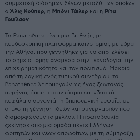
συμμετοχή διάσημων ξένων μεταξύ των οποίων
Άλις Κούπερ
Μπόνι Τάιλερ
Ρίτα
ο
, η
και η
Γουίλσον
.
Τα Panathēnea είναι μια διεθνής, μη
κερδοσκοπική πλατφόρμα καινοτομίας με έδρα
την Αθήνα, που γεννήθηκε για να αποτελέσει
το σημείο τομής ανάμεσα στην τεχνολογία, την
επιχειρηματικότητα και τον πολιτισμό. Μακριά
από τη λογική ενός τυπικού συνεδρίου, τα
Panathēnea λειτουργούν ως ένας ζωντανός
πυρήνας όπου το παγκόσμιο επενδυτικό
κεφάλαιο συναντά τη δημιουργική ευφυΐα, με
στόχο τη γέννηση ιδεών και συνεργασιών που
διαμορφώνουν το μέλλον. Η πρωτοβουλία
ξεκίνησε από μια ομάδα πέντε Ελλήνων
φοιτητών και νέων αποφοίτων, με τη σύμπραξη