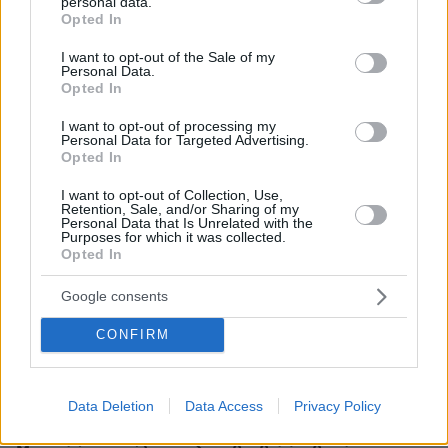
personal data.
grant or deny consent to Google and its third-party tags to
Δύο θάνατοι λουομένων το Σάββατο σε Λέσβο και
Opted In
use your data for below specified purposes in below Google
Σιθωνία
consent section.
I want to opt-out of the Sale of my
Personal Data.
πριν 19 λεπτά
Opted In
Μαγειρεύουμε με αυγά: 7 συνταγές που …τα σπάνε
πριν 23 λεπτά
I want to opt-out of processing my
Personal Data for Targeted Advertising.
Γερμανία: Μη επανδρωμένα αεροσκάφη εθεάθησαν
Opted In
πάνω από στρατιωτική βάση
I want to opt-out of Collection, Use,
πριν 25 λεπτά
Retention, Sale, and/or Sharing of my
Θετικές οι συνομιλίες με το Ιράν για τα Στενά του
Personal Data that Is Unrelated with the
Ορμούζ, λέει το Ομάν
Purposes for which it was collected.
Opted In
πριν 37 λεπτά
Χάος στη Βουλή του Κοσόβου: Βουλευτής της
Google consents
αντιπολίτευσης πέταξε αυγά στον πρωθυπουργό Άλμπιν
Κούρτι, δείτε βίντεο
CONFIRM
πριν 39 λεπτά
Διακοπές στο Λασίθι: Πόλεις με χαρακτήρα, χωριά με
ψυχή
Data Deletion
Data Access
Privacy Policy
πριν μία ώρα