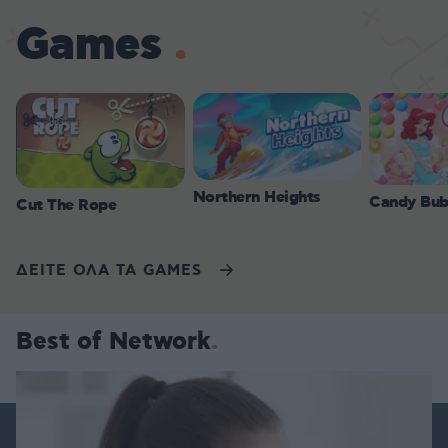
Games
Northern Heights
Candy Bub
Cut The Rope
ΔΕΙΤΕ ΟΛΑ ΤΑ GAMES
Best of Network