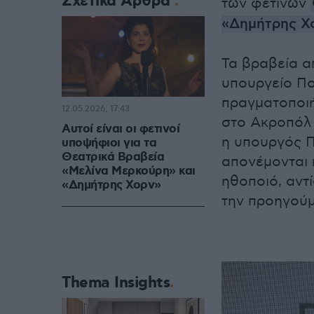
Σχετικά Άρθρα
των φετινών
«Δημήτρης Χ
Τα βραβεία α
υπουργείο Πολ
πραγματοποιή
12.05.2026, 17:43
στο Ακροπόλ 
Αυτοί είναι οι φετινοί
η υπουργός Π
υποψήφιοι για τα
Θεατρικά Βραβεία
απονέμονται 
«Μελίνα Μερκούρη» και
ηθοποιό, αντί
«Δημήτρης Χορν»
την προηγούμ
Thema Insights