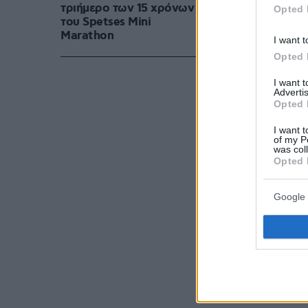
τριήμερο των 15 χρόνων
Opted 
του Spetses Mini
Marathon
I want t
Opted 
I want 
Advertis
Opted 
I want t
of my P
was col
Opted 
Google 
Έβελυν Ασουάντ (Ν
Μπούτσικος (Νικητ