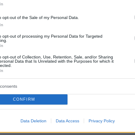
In
o opt-out of the Sale of my Personal Data.
In
to opt-out of processing my Personal Data for Targeted
ing.
In
o opt-out of Collection, Use, Retention, Sale, and/or Sharing
ersonal Data that Is Unrelated with the Purposes for which it
lected.
In
consents
CONFIRM
ικήτρια βραβείου «Μελίνα Μερκούρη» 2026) και Βασίλης
Data Deletion
Data Access
Privacy Policy
ής βραβείου Δημήτρης Χορν 2026)