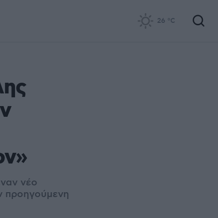
26
°C
λης
ων
ρν»
έναν νέο
ην προηγούμενη