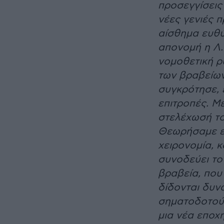
προσεγγίσεις 
νέες γενιές 
αίσθημα ευθύ
απονομή η Λ
νομοθετική ρ
των βραβείων 
συγκρότησε, 
επιτροπές. Μ
στελέχωσή το
Θεωρήσαμε επ
χειρονομία, 
συνοδεύει το
βραβεία, που
δίδονται δυνά
σηματοδοτούν
μια νέα εποχ