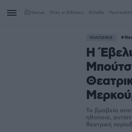
Games
Όλες οι Ειδήσεις
Ελλάδα
Πρωτοσέλι
Θεα
ΠΟΛΙΤΙΣΜΟΣ
Η Έβελυ
Μπούτσι
Θεατρι
Μερκού
Τα βραβεία απο
ηθοποιό, αντίστ
θεατρική περίο