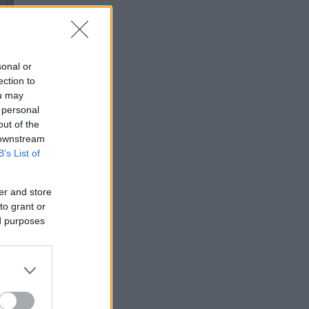
sonal or
ection to
ou may
 personal
out of the
 downstream
B’s List of
er and store
to grant or
ed purposes