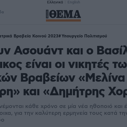
Ελληνικά
English
δα
τρικά Βραβεία Κοινού 2023
Υπουργείο Πολιτισμού
ν Ασουάντ και ο Βασί
κος είναι οι νικητές τ
κών Βραβείων «Μελίνα
ρη» και «Δημήτρης Χο
νέμονται κάθε χρόνο σε μία νέα ηθοποιό και 
οιχα, για την καλύτερη ερμηνεία τους κατά τ
δο