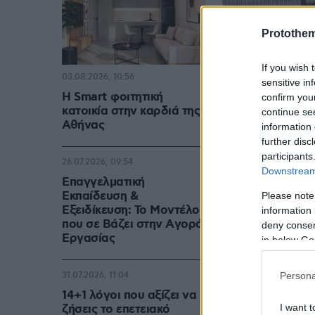
Protothe
If you wish 
03.08.2026, 10:56
sensitive in
Η Smart φοιτητική
confirm you
κατοικία στην καρδιά της
continue se
Αθήνας
information 
further disc
participants
26.07.2026, 09:54
Downstream 
Επαγγελματική
Εκπαίδευση &
Please note
Εξειδίκευση: Το Mοντέλο
information 
που σε Bάζει στην Aγορά
deny consent
Eργασίας
in below Go
Persona
31.07.2026, 11:04
14+1 λόγοι που αξίζει να
I want t
ζήσεις το επετειακό