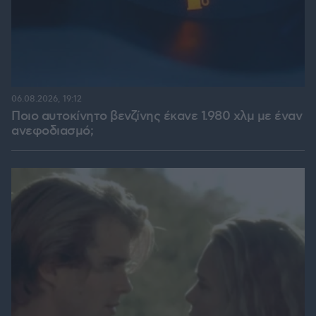
06.08.2026, 19:12
Ποιο αυτοκίνητο βενζίνης έκανε 1.980 χλμ με έναν
ανεφοδιασμό;