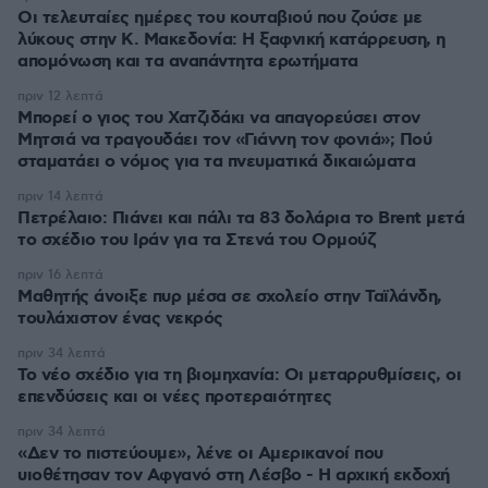
Οι τελευταίες ημέρες του κουταβιού που ζούσε με
λύκους στην Κ. Μακεδονία: Η ξαφνική κατάρρευση, η
απομόνωση και τα αναπάντητα ερωτήματα
πριν 12 λεπτά
Μπορεί ο γιος του Χατζιδάκι να απαγορεύσει στον
Μητσιά να τραγουδάει τον «Γιάννη τον φονιά»; Πού
σταματάει ο νόμος για τα πνευματικά δικαιώματα
πριν 14 λεπτά
Πετρέλαιο: Πιάνει και πάλι τα 83 δολάρια το Brent μετά
το σχέδιο του Ιράν για τα Στενά του Ορμούζ
πριν 16 λεπτά
Μαθητής άνοιξε πυρ μέσα σε σχολείο στην Ταϊλάνδη,
τουλάχιστον ένας νεκρός
πριν 34 λεπτά
Το νέο σχέδιο για τη βιομηχανία: Οι μεταρρυθμίσεις, οι
επενδύσεις και οι νέες προτεραιότητες
πριν 34 λεπτά
«Δεν το πιστεύουμε», λένε οι Αμερικανοί που
υιοθέτησαν τον Αφγανό στη Λέσβο - Η αρχική εκδοχή