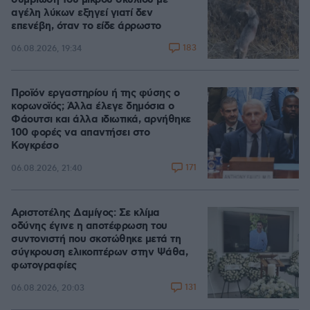
συμβίωση του μικρού σκυλιού με
αγέλη λύκων εξηγεί γιατί δεν
επενέβη, όταν το είδε άρρωστο
183
06.08.2026, 19:34
Προϊόν εργαστηρίου ή της φύσης ο
κορωνοϊός; Άλλα έλεγε δημόσια ο
Φάουτσι και άλλα ιδιωτικά, αρνήθηκε
100 φορές να απαντήσει στο
Κογκρέσο
171
06.08.2026, 21:40
Αριστοτέλης Δαμίγος: Σε κλίμα
οδύνης έγινε η αποτέφρωση του
συντονιστή που σκοτώθηκε μετά τη
σύγκρουση ελικοπτέρων στην Ψάθα,
φωτογραφίες
131
06.08.2026, 20:03