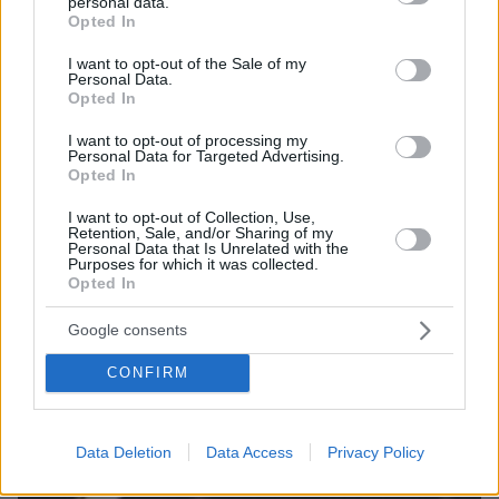
personal data.
grant or deny consent to Google and its third-party tags to
Opted In
use your data for below specified purposes in below Google
consent section.
ΤΑ ΠΙΟ ΔΗΜΟΦΙΛΗ
I want to opt-out of the Sale of my
Personal Data.
Opted In
I want to opt-out of processing my
Personal Data for Targeted Advertising.
Opted In
I want to opt-out of Collection, Use,
Retention, Sale, and/or Sharing of my
Personal Data that Is Unrelated with the
Purposes for which it was collected.
Opted In
Google consents
CONFIRM
Data Deletion
Data Access
Privacy Policy