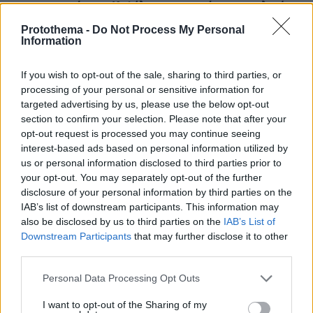
για το φονικό στην Κυψέλη και η σιωπή στην απολογία
πριν 37 λεπτά
Protothema -
Do Not Process My Personal
Information
Οργή στο Περού για το βίντεο της σεξουαλικής
επίθεσης μαέστρου σε 26χρονη τραγουδίστρια: «Σιγά-
σιγά θα το ξεπεράσεις» της έλεγαν από τη μπάντα της
If you wish to opt-out of the sale, sharing to third parties, or
processing of your personal or sensitive information for
πριν μία ώρα
targeted advertising by us, please use the below opt-out
Η Μαρία Μενούνος φόρεσε μπικίνι με τα χρώματα της
section to confirm your selection. Please note that after your
ελληνικής σημαίας και έκανε απολογισμό του
καλοκαιριού της στην Ελλάδα: Ένα ταξίδι που δεν θα
opt-out request is processed you may continue seeing
ξεχάσω ποτέ
interest-based ads based on personal information utilized by
us or personal information disclosed to third parties prior to
πριν μία ώρα
your opt-out. You may separately opt-out of the further
Προφυλακίστηκαν ο δήμαρχος Στυλίδας και δύο ακόμη
disclosure of your personal information by third parties on the
κατηγορούμενοι για την πυρκαγιά στη Βοιωτία
IAB’s list of downstream participants. This information may
also be disclosed by us to third parties on the
IAB’s List of
πριν μία ώρα
Σουπιές: Το θαλασσινό της νηστείας σε 20 χορταστικές
Downstream Participants
that may further disclose it to other
συνταγές
third parties.
Please note that this website/app uses one or more Google
Personal Data Processing Opt Outs
ΔΕΙΤΕ ΟΛΕΣ ΤΙΣ ΕΙΔΗΣΕΙΣ
services and may gather and store information including but
not limited to your visit or usage behaviour. You may click to
I want to opt-out of the Sharing of my