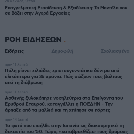
26.07.2026, 09:54
Επαγγελματική Εκπαίδευση & Εξειδίκευση: Το Mοντέλο που
σε Bάζει στην Aγορά Eργασίας
ΡΟΗ ΕΙΔΗΣΕΩΝ
Ειδήσεις
Δημοφιλή
Σχολιασμένα
πριν 11 λεπτά
Πόλη ρίχνει χιλιάδες χριστουγεννιάτικα δέντρα από
ελικόπτερα για 36 χρόνια: Πώς σώζουν τους βάλτους
από τη διάβρωση
πριν 11 λεπτά
Ασθενής ξυλοκόπησε νοσηλεύτρια στα Επείγοντα του
Ερυθρού Σταυρού, καταγγέλλει η ΠΟΕΔΗΝ - Την
άρπαξε από τα μαλλιά και τη χτύπησε σε πόρτες
πριν 14 λεπτά
Το φυτό που εισήλθε στην Ισπανία ως διακοσμητικό τη
δεκαετία του '50: Τώρα, «καταβροχθίζει» τους δρόμους