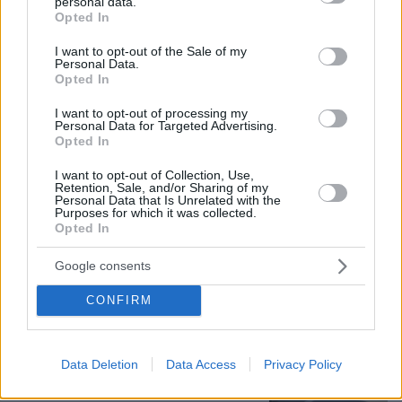
Βασιλική κηδεία προβλέπεται για τον
personal data.
grant or deny consent to Google and its third-party tags to
πρίγκιπα Άντριου όταν πεθάνει παρά
Opted In
use your data for below specified purposes in below Google
την αποκαθήλωσή του, αντιδράσεις
consent section.
για το «μυστικό σχέδιο»
I want to opt-out of the Sale of my
Personal Data.
Opted In
9
09.08.2026, 08:01
I want to opt-out of processing my
Personal Data for Targeted Advertising.
Opted In
Μυστήριο 3.500 ετών στη Σαντορίνη:
Ο 15χρονος που δεν πρόλαβε να
I want to opt-out of Collection, Use,
Retention, Sale, and/or Sharing of my
ξεφύγει από το τσουνάμι μπορεί ν'
Personal Data that Is Unrelated with the
αλλάξει τη χρονολογία της μεγάλης
Purposes for which it was collected.
έκρηξης
Opted In
77
08.08.2026, 18:08
Google consents
CONFIRM
Πινακίδες κυκλοφορίας με λίγα κλικ: Τι
αλλάζει σε παραγγελία, πληρωμή και
έκδοση
Data Deletion
Data Access
Privacy Policy
31
09.08.2026, 08:14