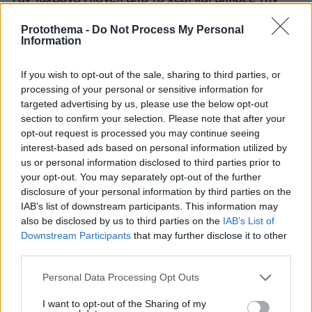
ιστορία του ποδοσφαίρου με μια υπογραφή σε...
χαρτοπετσέτα
Protothema -
Do Not Process My Personal
Information
Εγκαταλείπει το κόμμα Καρυστιανού
If you wish to opt-out of the sale, sharing to third parties, or
και ο επιχειρηματίας Νίκος
processing of your personal or sensitive information for
Μπρουτζάκης: Καταγγέλλει κλειστή
targeted advertising by us, please use the below opt-out
κάστα, «λένε προδότες και
section to confirm your selection. Please note that after your
πληρωμένους όσους αποχωρούν»
opt-out request is processed you may continue seeing
355
08.08.2026, 18:48
interest-based ads based on personal information utilized by
us or personal information disclosed to third parties prior to
your opt-out. You may separately opt-out of the further
Στο 401 οι δύο αστυνομικοί μετά το
disclosure of your personal information by third parties on the
τροχαίο στην Αθηνών-Σουνίου, πώς
IAB’s list of downstream participants. This information may
έγινε η σφοδρή σύγκρουση με
also be disclosed by us to third parties on the
IAB’s List of
αυτοκίνητο τουριστών
Downstream Participants
that may further disclose it to other
third parties.
44
09.08.2026, 08:55
Please note that this website/app uses one or more Google
Personal Data Processing Opt Outs
services and may gather and store information including but
not limited to your visit or usage behaviour. You may click to
I want to opt-out of the Sharing of my