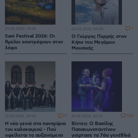
25.06.2026, 10:36
1
24.06.2026, 09:50
Sani Festival 2026: Οι
Ο Γιώργος Περρής στον
θρύλοι επιστρέφουν στον
Κήπο του Μεγάρου
λόφο
Μουσικής
9
128
21.06.2026, 09:50
21.06.2026, 06:53
Η νέα γενιά στα πανηγύρια
Βίντεο: Ο Βασίλης
του καλοκαιριού - Πού
Παπακωνσταντίνου
οφείλεται το αυξανόμενο
γιόρτασε τα 76α γενέθλιά