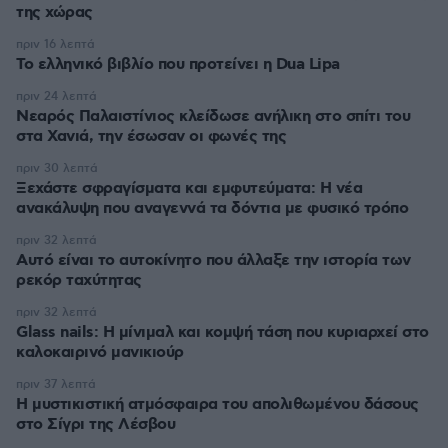
της χώρας
πριν 16 λεπτά
Το ελληνικό βιβλίο που προτείνει η Dua Lipa
πριν 24 λεπτά
Νεαρός Παλαιστίνιος κλείδωσε ανήλικη στο σπίτι του
στα Χανιά, την έσωσαν οι φωνές της
πριν 30 λεπτά
Ξεχάστε σφραγίσματα και εμφυτεύματα: Η νέα
ανακάλυψη που αναγεννά τα δόντια με φυσικό τρόπο
πριν 32 λεπτά
Αυτό είναι το αυτοκίνητο που άλλαξε την ιστορία των
ρεκόρ ταχύτητας
πριν 32 λεπτά
Glass nails: Η μίνιμαλ και κομψή τάση που κυριαρχεί στο
καλοκαιρινό μανικιούρ
πριν 37 λεπτά
Η μυστικιστική ατμόσφαιρα του απολιθωμένου δάσους
στο Σίγρι της Λέσβου