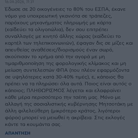
16.06.2026, 11:31
Έδωσε σε 20 οικογένειες το 80% του ΕΣΠΑ, έκανε
νόμο για υποχρεωτική γκανιότα σε τράπεζες,
παρόχους μηχανήματος πληρωμής με κάρτα
(χαϊδεύει τα ολιγοπώλια), δεν σου επιτρέπει
συναλλαγές με κινητό άλλης χώρας (χαϊδεύει το
καρτέλ των τηλεπικοινωνιών), έφαγαν δις σε μίζες και
απευθείας αναθέσεις/διορισμούς έναν σωρό,
σκούπισαν το χρήμα από την αγορά με μη
τιμαριθμοποίηση της φορολογικής κλίμακος και μη
μείωση συντελεστών ΦΠΑ (που πλέον εφαρμόζοντα
σε υψηλότερες κατά 30-40% τιμές), ε, κάποιος θα
πρέπει να τα πληρώσει όλα αυτά. Ποιος είναι αυτός ο
κάποιος; ΠΛΗΘΩΡΙΣΜΟΣ λέγεται και ελαφραίνει
κάθε μέρα περισσότερο την τσέπη μας. Μόνο με
αλλαγή της σοσιαλιστικής κυβέρνησης Μητσοτάκη με
άλλη φιλελεύθερη (μικρότερο κράτος, λιγότεροι
φόροι) μπορεί να μειωθεί η ακρίβεια. Στις εκλογές
κάντε τα κουμάντα σας.
ΑΠΑΝΤΗΣΗ