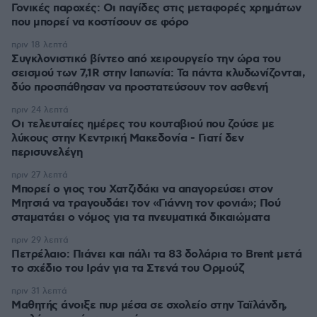
Γονικές παροχές: Οι παγίδες στις μεταφορές χρημάτων
που μπορεί να κοστίσουν σε φόρο
πριν 18 λεπτά
Συγκλονιστικό βίντεο από χειρουργείο την ώρα του
σεισμού των 7,1R στην Ιαπωνία: Τα πάντα κλυδωνίζονται,
δύο προσπάθησαν να προστατεύσουν τον ασθενή
πριν 24 λεπτά
Οι τελευταίες ημέρες του κουταβιού που ζούσε με
λύκους στην Κεντρική Μακεδονία - Γιατί δεν
περισυνελέγη
πριν 27 λεπτά
Μπορεί ο γιος του Χατζιδάκι να απαγορεύσει στον
Μητσιά να τραγουδάει τον «Γιάννη τον φονιά»; Πού
σταματάει ο νόμος για τα πνευματικά δικαιώματα
πριν 29 λεπτά
Πετρέλαιο: Πιάνει και πάλι τα 83 δολάρια το Brent μετά
το σχέδιο του Ιράν για τα Στενά του Ορμούζ
πριν 31 λεπτά
Μαθητής άνοιξε πυρ μέσα σε σχολείο στην Ταϊλάνδη,