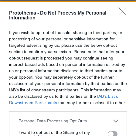
μόνιμα στο 66% και στην 26 θέση με πορεία προς την
27η. Τα ενοίκια αυξήθηκαν διότι η οικονομική κρίση
Protothema -
Do Not Process My Personal
έβγαλε εκτός προσφοράς κατοικίες που δεν
Information
μπορούσαν να συντηρηθουν/ ανακαινισθουν και
αργοτερα κατοικίες που πέρασαν σε βραχυχρόνια
If you wish to opt-out of the sale, sharing to third parties, or
κυρίως μετά από πώληση. Η μικρή προσφορά έφερε
processing of your personal or sensitive information for
αύξηση ενοικίων και αυτο δεν ειναι απληστία αλλα
targeted advertising by us, please use the below opt-out
νομος της θεωρίας που προασπιζεται η δεξιά. Οταν
section to confirm your selection. Please note that after your
βρεις ευκαιρια κονομας και δεν χρειάζεται
opt-out request is processed you may continue seeing
συναίσθημα και κοινωνική αναισθησία. Όπως κάνει το
interest-based ads based on personal information utilized by
δεξιο κράτος τώρα που βρήκε ευκαιρία να μαζέψει
us or personal information disclosed to third parties prior to
παρά από τον ΦΠΑ.
your opt-out. You may separately opt-out of the further
disclosure of your personal information by third parties on the
ΑΠΑΝΤΗΣΗ
IAB’s list of downstream participants. This information may
also be disclosed by us to third parties on the
IAB’s List of
με αριστερούλη (ΠΟΤΑΜΙσιο)
Downstream Participants
that may further disclose it to other
third parties.
16.06.2026, 11:32
πρωθυπουργό που βάζει νέους φόρους και χαράτσια
Please note that this website/app uses one or more Google
Personal Data Processing Opt Outs
και έξτρα γραφειοκρατία και μεσάζοντες, ενώ
services and may gather and store information including but
αυξάνει μισθούς με έναν νόμο (χωρίς αύξηση της
not limited to your visit or usage behaviour. You may click to
I want to opt-out of the Sharing of my