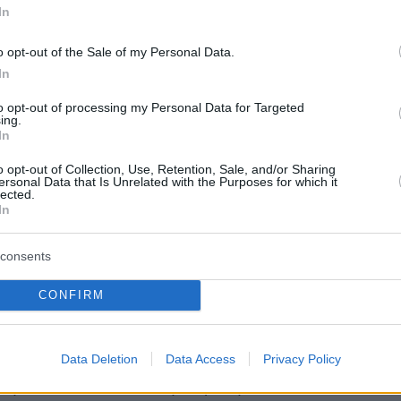
 η ένταση της σύγκρουσης.
In
o opt-out of the Sale of my Personal Data.
τεροι από τους σημερινούς πρωταγωνιστές της
In
εράς προέρχονται από τους ίδιους πολιτικούς
to opt-out of processing my Personal Data for Targeted
υν συνυπάρξει στα ίδια κόμματα, έχουν
ing.
τις ίδιες κυβερνήσεις και έχουν υποστηρίξει
In
αρόμοιες πολιτικές. Γι’ αυτό και οι πολίτες
o opt-out of Collection, Use, Retention, Sale, and/or Sharing
ersonal Data that Is Unrelated with the Purposes for which it
ουν με αυξανόμενο σκεπτικισμό τα νέα
lected.
ια συνεργασίας. Κάθε φορά που τίθεται το
In
 μπορούν να κυβερνήσουν μαζί, η απάντηση
consents
 από τις προγραμματικές διακηρύξεις. Ο
ύει καθημερινά εκκλήσεις για προοδευτικές
CONFIRM
. Το μήνυμα όμως που τελικά λαμβάνει είναι
ό από εκείνο που επιδιώκουν να εκπέμψουν οι
τές. Δεν ακούει «μπορούμε να
Data Deletion
Data Access
Privacy Policy
ύμε». Ακούει: «Δεν μπορούμε να