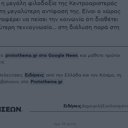
 η μεγάλη φιλοδοξία της Κεντροαριστεράς
τη μεγαλύτερη αντίφασή της. Είναι ο χώρος
ταφέρει να πείσει την κοινωνία ότι διαθέτει
τερη τεχνογνωσία... στη διάλυση παρά στη
protothema.gr στο Google News
το
και μάθετε πρώτοι
εις
Ειδήσεις
 τελευταίες
από την Ελλάδα και τον Κόσμο, τη
Protothema.gr
μβαίνουν, στο
Ειδήσεις
Δημοφιλή
Σχολιασμέν
ΗΣΕΩΝ
πριν 14 λεπτά