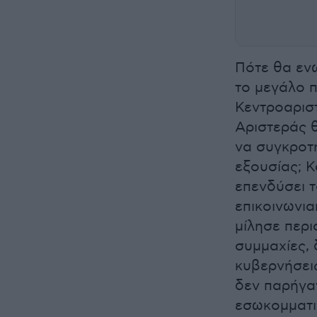
Πότε θα εν
το μεγάλο π
Κεντροαριστ
Αριστεράς 
να συγκροτ
εξουσίας; Κ
επενδύσει τ
επικοινωνια
μίλησε περι
συμμαχίες, 
κυβερνήσεις
δεν παρήγα
εσωκομματι