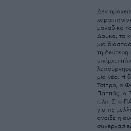
Δεν πρόκειτ
χαρακτηριστ
μοναδικό τα
Δούκα, το 
μια διάσπασ
τη δεύτερη 
υπάρχει πάν
λειτούργησ
μία νέα. Η 
Τσίπρα, ο Φ
Παππάς, ο 
κ.λπ. Στο 
για τις μελ
άνοιξε η συ
συνεργασίες