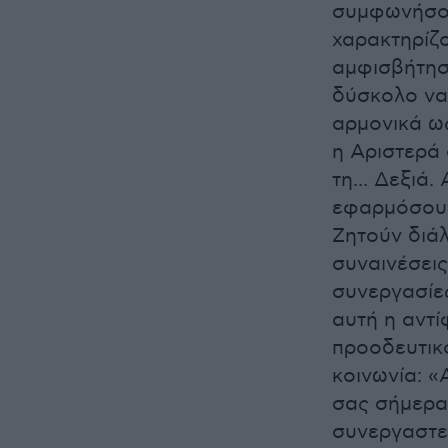
συμφωνήσου
χαρακτηρίζ
αμφισβήτηση
δύσκολο να
αρμονικά ως
η Αριστερά
τη... Δεξιά
εφαρμόσουν
Ζητούν διά
συναινέσει
συνεργασίες
αυτή η αντί
προοδευτικ
κοινωνία: «
σας σήμερα,
συνεργαστεί