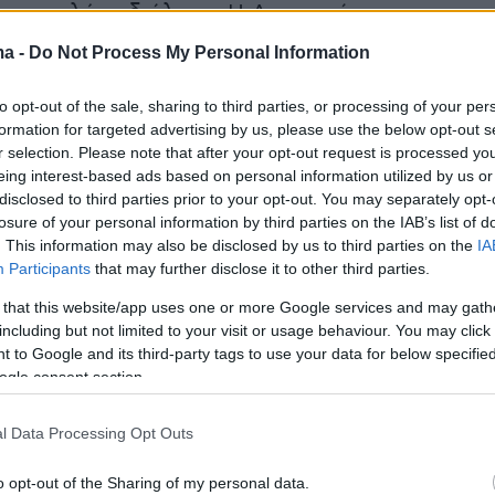
στην πλήρη διάλυση. Η Αριστερά
κε ήδη από την εποχή του Μεσοπολέμου
ma -
Do Not Process My Personal Information
ή την κουλτούρα. Η ιδεολογική... καθαρότητα
συχνά σημαντικότερη από την πολιτική
to opt-out of the sale, sharing to third parties, or processing of your per
formation for targeted advertising by us, please use the below opt-out s
ικότητα για ευτελείς προσωπικούς λόγους. Τ
r selection. Please note that after your opt-out request is processed y
ενισχύθηκε ακόμη περισσότερο μετά την
eing interest-based ads based on personal information utilized by us or
 κρίση. Η κατάρρευση του παραδοσιακού
disclosed to third parties prior to your opt-out. You may separately opt-
losure of your personal information by third parties on the IAB’s list of
ού γέννησε πολλές προσωπικές και πολιτικές
. This information may also be disclosed by us to third parties on the
IA
 Δημιουργήθηκαν νέοι αρχηγοί, νέες κινήσεις,
Participants
that may further disclose it to other third parties.
ρμες και νέα κόμματα. Ολοι μιλούσαν για
 that this website/app uses one or more Google services and may gath
λά εννοούσαν ότι έπρεπε να γίνει γύρω από
including but not limited to your visit or usage behaviour. You may click 
 και μόνο. Οι πιο σκληρές συγκρούσεις, για
 to Google and its third-party tags to use your data for below specifi
ogle consent section.
, του Αλέξη Τσίπρα προήλθαν από στελέχη
χθες αποτελούσαν τον στενό πυρήνα του. Σαν
l Data Processing Opt Outs
γεί ένας άγραφος κανόνας, σύμφωνα με τον
πιο κοντινή η πολιτική συγγένεια τόσο
o opt-out of the Sharing of my personal data.