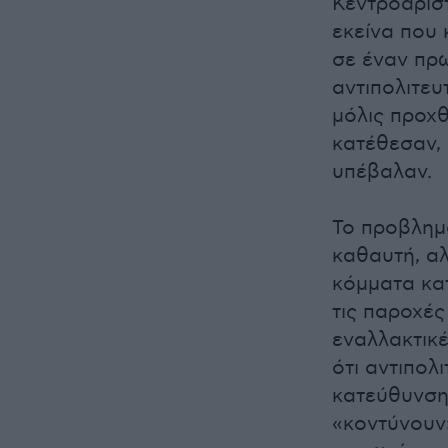
Κεντροαρισ
εκείνα που 
σε έναν πρ
αντιπολιτευ
μόλις προχ
κατέθεσαν,
υπέβαλαν.
Το προβλημα
καθαυτή, α
κόμματα κα
τις παροχές
εναλλακτικ
ότι αντιπολ
κατεύθυνση.
«κοντύνουν