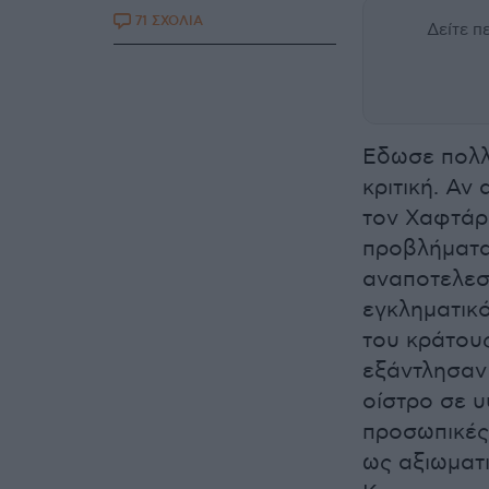
71 ΣΧΟΛΙΑ
Δείτε 
Εδωσε πολλ
κριτική. Αν
τον Χαφτάρ,
προβλήματα 
αναποτελεσ
εγκληματικ
του κράτους
εξάντλησαν 
οίστρο σε υ
προσωπικές
ως αξιωματι