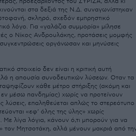
τεράς, προεξάρχοντος του ΣΥΡΙΖΑ, αλλά κι
κινούνται στα δεξιά της Ν.Δ. συναγωνίστηκαν
ωτοφανή, σκληρό, σχεδόν εμπρηστικό
τικό λόγο. Για «γαλάζια συμμορία» μίλησε
θές ο Νίκος Ανδρουλάκης, προτάσεις μομφής
 συγκεντρώσεις οργάνωσαν και μηνύσεις
τικό στοιχείο δεν είναι η κριτική αυτή
λλά η απουσία συνοδευτικών λύσεων. Οταν τα
ταψηφίζουν κάθε μέτρο στήριξης (ακόμη και
 εν μέσω πανδημίας) χωρίς να προτείνουν
ές λύσεις, επαληθεύεται απλώς το στερεότυπο
ιτεύονται «εφ’ όλης της ύλης» χωρίς
 Με λίγα λόγια, κάνουν ό,τι μπορούν για να
» τον Μητσοτάκη, αλλά μένουν μακριά από τη