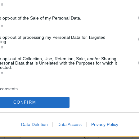
 πολίτες, καθώς τα κόμματα μαστίζονται από
In
 αντιθέσεις. Η επανεμφάνιση στο προσκήνιο
σίπρα με τη δημιουργία νέου πολιτικού φορέα
o opt-out of the Sale of my Personal Data.
In
συσπειρωτικά θα λειτουργήσει διατηρώντας
 το τοπίο της αντιπολίτευσης, παρά θα
to opt-out of processing my Personal Data for Targeted
ing.
το κεντροαριστερό φάσμα για να επιστρέψει
In
ν εξουσία.
o opt-out of Collection, Use, Retention, Sale, and/or Sharing
ersonal Data that Is Unrelated with the Purposes for which it
lected.
 διαμορφωμένη κατάσταση, ο αντιπολιτευτικός
In
εγκλωβιστεί σε έναν φαύλο κύκλο. Οι
εις αποκαλύπτουν διαρκώς διψήφια διαφορά
consents
η Νέα Δημοκρατία και τη δεύτερη
CONFIRM
υτική» δύναμη, είτε αυτή είναι το ΠΑΣΟΚ, είτε
ταντοπούλου.
Data Deletion
Data Access
Privacy Policy