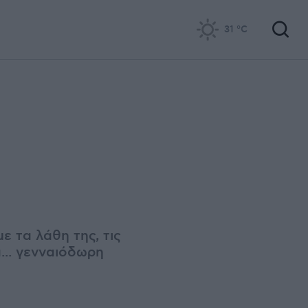
31
°C
ε τα λάθη της, τις
... γενναιόδωρη