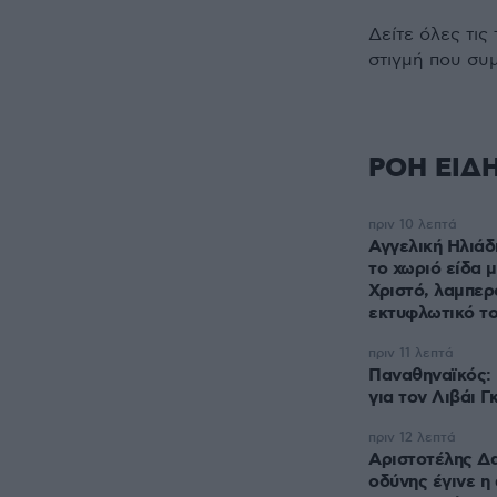
Δείτε όλες τις
στιγμή που συ
ΡΟΗ ΕΙΔ
πριν 10 λεπτά
Αγγελική Ηλιάδ
το χωριό είδα 
Χριστό, λαμπερ
εκτυφλωτικό το
πριν 11 λεπτά
Παναθηναϊκός:
για τον Λιβάι Γ
πριν 12 λεπτά
Αριστοτέλης Δα
οδύνης έγινε η