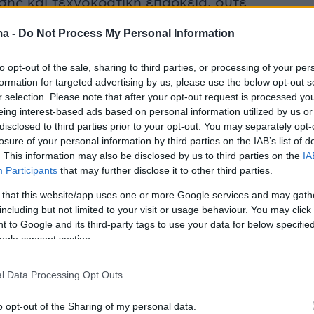
ης και τεχνοκρατική επάρκεια, ούτε
ς υλοποίησης που να διασφαλίζουν συνέπεια
ma -
Do Not Process My Personal Information
σματικότητα.
to opt-out of the sale, sharing to third parties, or processing of your per
 συνεχώς εκφράζει διάθεση αλλαγής και
formation for targeted advertising by us, please use the below opt-out s
r selection. Please note that after your opt-out request is processed y
ύτερη επιλογή», αλλά δεν βρίσκει τον
eing interest-based ads based on personal information utilized by us or
φορέα που να διαθέτει ταυτόχρονα καινοτόμο
disclosed to third parties prior to your opt-out. You may separately opt-
και υπεύθυνη διαχείριση. Η έμφαση στην
losure of your personal information by third parties on the IAB’s list of
. This information may also be disclosed by us to third parties on the
IA
κή ρητορική -μια στάση εναντίον του
Participants
that may further disclose it to other third parties.
νου» χωρίς σαφείς δεσμεύσεις για την
 that this website/app uses one or more Google services and may gath
ρα- τροφοδοτεί τη λογική της ψήφου
including but not limited to your visit or usage behaviour. You may click 
ς και ενθαρρύνει τον λαϊκισμό, αλλά δεν
 to Google and its third-party tags to use your data for below specifi
ική επιλογή. Η εκλογική δυναμική των
ogle consent section.
ς αντιπολίτευσης παραμένει περιορισμένη και
 τους από τη Ν.Δ. είναι διαχρονικά μεγάλες.
l Data Processing Opt Outs
ενο σχηματισμού ευρύτερων συμμαχιών δεν
o opt-out of the Sharing of my personal data.