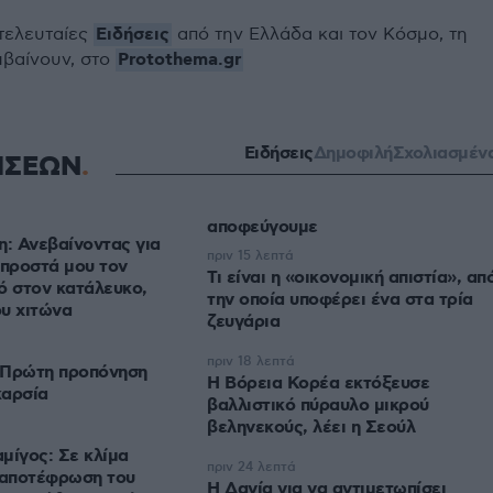
Ειδήσεις
 τελευταίες
από την Ελλάδα και τον Κόσμο, τη
Protothema.gr
μβαίνουν, στο
Ειδήσεις
Δημοφιλή
Σχολιασμέν
ΗΣΕΩΝ
αποφεύγουμε
η: Ανεβαίνοντας για
πριν 15 λεπτά
μπροστά μου τον
Τι είναι η «οικονομική απιστία», απ
ό στον κατάλευκο,
την οποία υποφέρει ένα στα τρία
υ χιτώνα
ζευγάρια
πριν 18 λεπτά
 Πρώτη προπόνηση
Η Βόρεια Κορέα εκτόξευσε
καρσία
βαλλιστικό πύραυλο μικρού
βεληνεκούς, λέει η Σεούλ
μίγος: Σε κλίμα
πριν 24 λεπτά
 αποτέφρωση του
Η Δανία για να αντιμετωπίσει