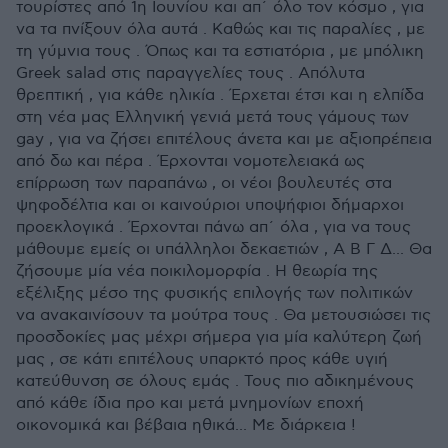
τουρίστες από 1η Ιουνίου και απ΄ όλο τον κόσμο , για
να τα πνίξουν όλα αυτά . Καθώς και τις παραλίες , με
τη γύμνια τους . Όπως και τα εστιατόρια , με μπόλικη
Greek salad στις παραγγελίες τους . Απόλυτα
θρεπτική , για κάθε ηλικία . Έρχεται έτσι και η ελπίδα
στη νέα μας Ελληνική γενιά μετά τους γάμους των
gay , για να ζήσει επιτέλους άνετα και με αξιοπρέπεια
από δω και πέρα . Έρχονται νομοτελειακά ως
επίρρωση των παραπάνω , οι νέοι βουλευτές στα
ψηφοδέλτια και οι καινούριοι υποψήφιοι δήμαρχοι
προεκλογικά . Έρχονται πάνω απ΄ όλα , για να τους
μάθουμε εμείς οι υπάλληλοι δεκαετιών , Α Β Γ Δ... Θα
ζήσουμε μία νέα ποικιλομορφία . Η θεωρία της
εξέλιξης μέσο της φυσικής επιλογής των πολιτικών
να ανακαινίσουν τα μούτρα τους . Θα μετουσιώσει τις
προσδοκίες μας μέχρι σήμερα για μία καλύτερη ζωή
μας , σε κάτι επιτέλους υπαρκτό προς κάθε υγιή
κατεύθυνση σε όλους εμάς . Τους πιο αδικημένους
από κάθε ίδια προ και μετά μνημονίων εποχή
οικονομικά και βέβαια ηθικά... Με διάρκεια !