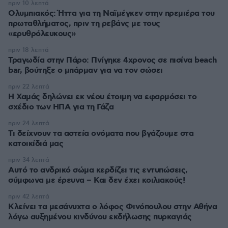
πριν 10 λεπτά
Ολυμπιακός: Ήττα για τη Ναϊμέγκεν στην πρεμιέρα του
πρωταθλήματος, πριν τη ρεβάνς με τους
«ερυθρόλευκους»
πριν 18 λεπτά
Τραγωδία στην Πάρο: Πνίγηκε 4χρονος σε πισίνα beach
bar, βούτηξε ο μπάρμαν για να τον σώσει
πριν 22 λεπτά
Η Χαμάς δηλώνει εκ νέου έτοιμη να εφαρμόσει το
σχέδιο των ΗΠΑ για τη Γάζα
πριν 24 λεπτά
Τι δείχνουν τα αστεία ονόματα που βγάζουμε στα
κατοικίδιά μας
πριν 34 λεπτά
Αυτό το ανδρικό σώμα κερδίζει τις εντυπώσεις,
σύμφωνα με έρευνα – Και δεν έχει κοιλιακούς!
πριν 42 λεπτά
Κλείνει τα μεσάνυχτα ο λόφος Φινόπουλου στην Αθήνα
λόγω αυξημένου κινδύνου εκδήλωσης πυρκαγιάς