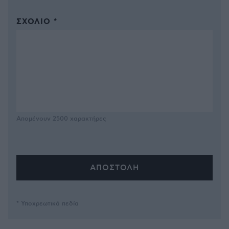
ΣΧΌΛΙΟ *
Απομένουν
2500
χαρακτήρες
* Υποχρεωτικά πεδία