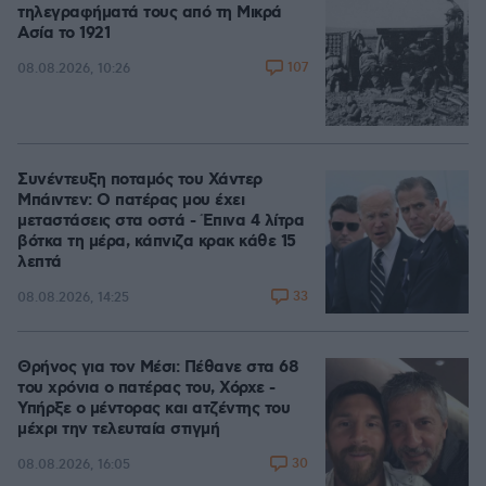
τηλεγραφήματά τους από τη Μικρά
Ασία το 1921
107
08.08.2026, 10:26
Συνέντευξη ποταμός του Χάντερ
Μπάιντεν: Ο πατέρας μου έχει
μεταστάσεις στα οστά - Έπινα 4 λίτρα
βότκα τη μέρα, κάπνιζα κρακ κάθε 15
λεπτά
33
08.08.2026, 14:25
Θρήνος για τον Μέσι: Πέθανε στα 68
του χρόνια ο πατέρας του, Χόρχε -
Υπήρξε ο μέντορας και ατζέντης του
μέχρι την τελευταία στιγμή
30
08.08.2026, 16:05