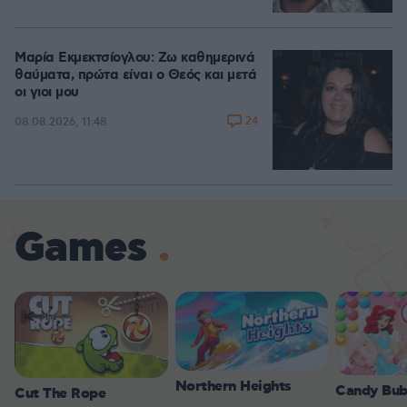
Μαρία Εκμεκτσίογλου: Ζω καθημερινά
θαύματα, πρώτα είναι ο Θεός και μετά
οι γιοι μου
24
08.08.2026, 11:48
Games
Northern Heights
Candy Bub
Cut The Rope