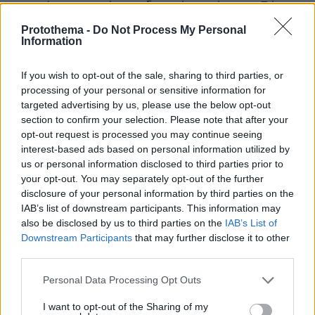
εννοούσαν στο φάγωμα δημοσίου χρήματος. Πάντα
έτσι ήταν οι νδκράτες.
Protothema -
Do Not Process My Personal
Information
ΑΠΑΝΤΗΣΗ
If you wish to opt-out of the sale, sharing to third parties, or
μην τους πιστεύετε
processing of your personal or sensitive information for
14.05.2026, 18:31
targeted advertising by us, please use the below opt-out
Τώρα που καταλάβαινουν ότι γιόκ νέα αυτοδυναμία, (
section to confirm your selection. Please note that after your
είναι και τα σκάνδαλα.. ) θα πουν ότι έκαναν τα πάντα
opt-out request is processed you may continue seeing
, ένα τεράστιο έργο, και θα ταξουν τα πάντα! Ενώ
interest-based ads based on personal information utilized by
παράλληλα θα επιτίθεται και στη αντιπολίτευση **Και
us or personal information disclosed to third parties prior to
σιγά μη μας πει την αλήθεια ο εργαζόμενος
your opt-out. You may separately opt-out of the further
σχολιαστής.που συνηθίζει και να απαντάει στον
disclosure of your personal information by third parties on the
εαυτό του ' έχετε απόλυτα δίκιο - παρά πολύ σωστά'!
IAB’s list of downstream participants. This information may
also be disclosed by us to third parties on the
IAB’s List of
ΑΠΑΝΤΗΣΗ
Downstream Participants
that may further disclose it to other
third parties.
ioannis
Please note that this website/app uses one or more Google
Personal Data Processing Opt Outs
14.05.2026, 16:23
services and may gather and store information including but
Δύσκολοι καιροί για προφήτες αφού δεν υπάρχουν
not limited to your visit or usage behaviour. You may click to
I want to opt-out of the Sharing of my