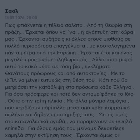
Σακίλ
14.05.2026, 20:00
Πως φτιάχνεται η τέλεια σαλάτα . Από τη θεωρία στη
πράξη... Έρχεται όπου να ΄ναι , η ανάπτυξη στη χώρα
μας . Έρχονται αυξήσεις κι άλλες στους μισθούς σε
πολλά περισσότερα επαγγέλματα , με κοστολογημένα
πάντα μέτρα από την Ευρώπη . Έρχεται έτσι και ένας
μεγαλύτερος ακόμη πληθωρισμός . Αλλά τόσο μικρό
αυτό το κακό μέσα σε τόση βία , εγκλήματα .
Θανάτους πρόωρους και από αυτοκτονίες . Με το
ΦΠΑ να μένει ευτυχώς στη θέση του . Κάτι που θα
μετριάσει την κατάθλιψη στα πρόσωπα κάθε Έλληνα .
Για όσα πρόσφερε και ποτέ δεν ανταμείφθηκε το ίδιο
. Ούτε στην τρίτη ηλικία . Με άλλα μόνιμα λαμόγια ,
που κερδίζουν πάμπολλα μέσα από κάθε κομματικό
σωλήνα και δήθεν υποστήριξης τους . Με τις τιμές
στα καταναλωτικά αγαθά , να παραμένουν σε υψηλά
επίπεδα . Για όλους εμάς που μείναμε δεκαετίεςε
χαμηλά στην εκτίμηση τους . Έρχονται όμως οι