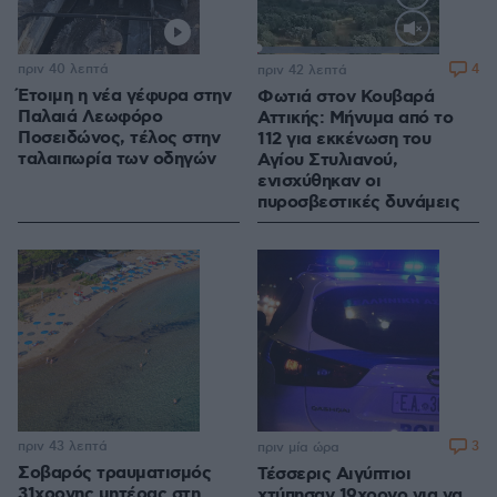
Loaded
:
100.00%
πριν 40 λεπτά
4
πριν 42 λεπτά
Έτοιμη η νέα γέφυρα στην
Φωτιά στον Κουβαρά
Παλαιά Λεωφόρο
Αττικής: Μήνυμα από το
Ποσειδώνος, τέλος στην
112 για εκκένωση του
ταλαιπωρία των οδηγών
Αγίου Στυλιανού,
ενισχύθηκαν οι
πυροσβεστικές δυνάμεις
πριν 43 λεπτά
3
πριν μία ώρα
Σοβαρός τραυματισμός
Τέσσερις Αιγύπτιοι
31χρονης μητέρας στη
χτύπησαν 19χρονο για να