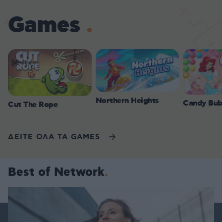
Games
Northern Heights
Candy Bub
Cut The Rope
ΔΕΙΤΕ ΟΛΑ ΤΑ GAMES
Best of Network