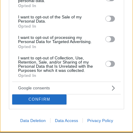
1
πριν 38 λεπτά
personal data.
grant or deny consent to Google and its third-party tags to
Opted In
use your data for below specified purposes in below Google
consent section.
I want to opt-out of the Sale of my
Personal Data.
Τα αναπάντητα ερωτήματα για την
Opted In
τραγωδία στην Πάρο με τον νεκρό
4χρονο στην πισίνα: Στο μικροσκόπιο
I want to opt-out of processing my
Personal Data for Targeted Advertising.
οι κάμερες και ο ρόλος του
Opted In
ναυαγοσώστη
7
10.08.2026, 07:13
I want to opt-out of Collection, Use,
Retention, Sale, and/or Sharing of my
Personal Data that Is Unrelated with the
Purposes for which it was collected.
Opted In
Δήμας: Το ελικόπτερο είχε άδεια να
προσγειωθεί στο ελικοδρόμιο του
νησιού στις Αλυκές και όχι στο
Google consents
Σαρακήνικο
CONFIRM
98
09.08.2026, 21:55
Loaded
:
100.00%
Data Deletion
Data Access
Privacy Policy