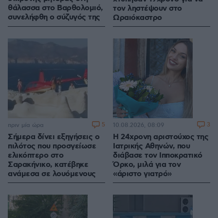
θάλασσα στο Βαρθολομιό,
τον ληστέψουν στο
συνελήφθη ο σύζυγός της
Ωραιόκαστρο
5
3
πριν μία ώρα
10.08.2026, 08:09
Σήμερα δίνει εξηγήσεις ο
Η 24χρονη αριστούχος της
πιλότος που προσγείωσε
Ιατρικής Αθηνών, που
ελικόπτερο στο
διάβασε τον Ιπποκρατικό
Σαρακήνικο, κατέβηκε
Όρκο, μιλά για τον
ανάμεσα σε λουόμενους
«άριστο γιατρό»