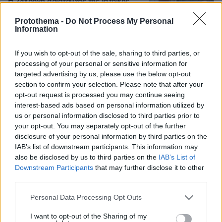
Η 24χρονη αριστούχος της Ιατρικής
Αθηνών, που διάβασε τον Ιπποκρατικό
Όρκο, μιλά για τον «άριστο γιατρό»
Protothema -
Do Not Process My Personal
Information
3
10.08.2026, 08:09
If you wish to opt-out of the sale, sharing to third parties, or
processing of your personal or sensitive information for
targeted advertising by us, please use the below opt-out
section to confirm your selection. Please note that after your
Γιαννακόπουλος για Ολυμπιακό: «Πριν
opt-out request is processed you may continue seeing
10 χρόνια φώναζαν οφσάιντ, δεν
interest-based ads based on personal information utilized by
ήξεραν ότι η μπάλα μπάσκετ είναι
πορτοκαλί» - Τι είπε για το έμφραγμα
us or personal information disclosed to third parties prior to
που υπέστη το 2020, Αταμάν,
your opt-out. You may separately opt-out of the further
Ομπράντοβιτς και Αγγελόπουλους
disclosure of your personal information by third parties on the
IAB’s list of downstream participants. This information may
126
09.08.2026, 18:32
also be disclosed by us to third parties on the
IAB’s List of
Downstream Participants
that may further disclose it to other
Καρυστιανού: Θα υπάρξουν νομικές
third parties.
συνέπειες για όσους δεν εξηγήσουν
Please note that this website/app uses one or more Google
αυτά τα προσβλητικά που λένε για την
Personal Data Processing Opt Outs
services and may gather and store information including but
Ελπίδα
not limited to your visit or usage behaviour. You may click to
I want to opt-out of the Sharing of my