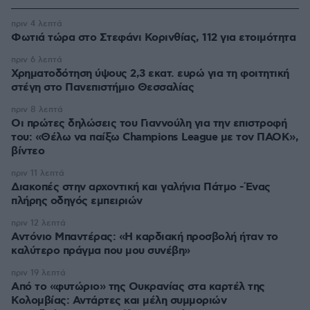
πριν 4 λεπτά
Φωτιά τώρα στο Στεφάνι Κορινθίας, 112 για ετοιμότητα
πριν 6 λεπτά
Χρηματοδότηση ύψους 2,3 εκατ. ευρώ για τη φοιτητική
στέγη στο Πανεπιστήμιο Θεσσαλίας
πριν 8 λεπτά
Οι πρώτες δηλώσεις του Γιαννούλη για την επιστροφή
του: «Θέλω να παίξω Champions League με τον ΠΑΟΚ»,
βίντεο
πριν 11 λεπτά
Διακοπές στην αρχοντική και γαλήνια Πάτμο -Ένας
πλήρης οδηγός εμπειριών
πριν 12 λεπτά
Αντόνιο Μπαντέρας: «Η καρδιακή προσβολή ήταν το
καλύτερο πράγμα που μου συνέβη»
πριν 19 λεπτά
Από το «φυτώριο» της Ουκρανίας στα καρτέλ της
Κολομβίας: Αντάρτες και μέλη συμμοριών