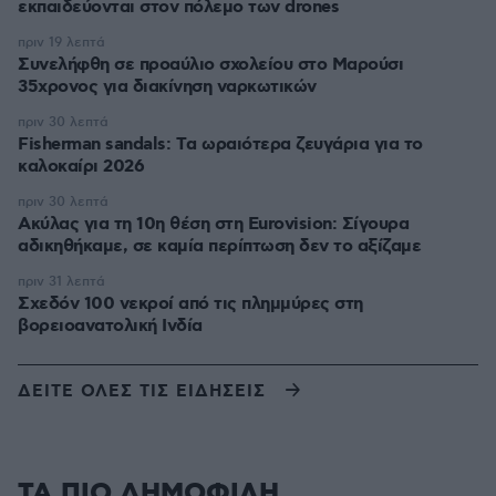
εκπαιδεύονται στον πόλεμο των drones
πριν 19 λεπτά
Συνελήφθη σε προαύλιο σχολείου στο Μαρούσι
35χρονος για διακίνηση ναρκωτικών
πριν 30 λεπτά
Fisherman sandals: Tα ωραιότερα ζευγάρια για το
καλοκαίρι 2026
πριν 30 λεπτά
Ακύλας για τη 10η θέση στη Eurovision: Σίγουρα
αδικηθήκαμε, σε καμία περίπτωση δεν το αξίζαμε
πριν 31 λεπτά
Σχεδόν 100 νεκροί από τις πλημμύρες στη
βορειοανατολική Ινδία
ΔΕΙΤΕ ΟΛΕΣ ΤΙΣ ΕΙΔΗΣΕΙΣ
ΤΑ ΠΙΟ ΔΗΜΟΦΙΛΗ