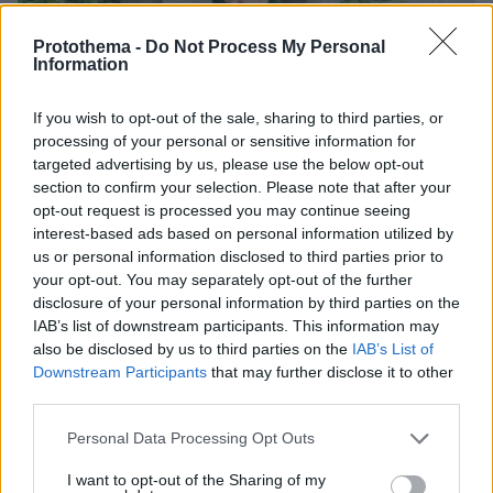
Protothema -
Do Not Process My Personal
Information
If you wish to opt-out of the sale, sharing to third parties, or
processing of your personal or sensitive information for
07.08.2026, 07:19
targeted advertising by us, please use the below opt-out
«Δεν το πιστεύουμε», λένε οι Αμερικανοί που
section to confirm your selection. Please note that after your
υιοθέτησαν τον Αφγανό στη Λέσβο - Η αρχική
opt-out request is processed you may continue seeing
εκδοχή για το φονικό στην Κυψέλη και η σιωπή
interest-based ads based on personal information utilized by
στην απολογία
us or personal information disclosed to third parties prior to
your opt-out. You may separately opt-out of the further
disclosure of your personal information by third parties on the
IAB’s list of downstream participants. This information may
also be disclosed by us to third parties on the
IAB’s List of
Downstream Participants
that may further disclose it to other
third parties.
Please note that this website/app uses one or more Google
Personal Data Processing Opt Outs
services and may gather and store information including but
not limited to your visit or usage behaviour. You may click to
I want to opt-out of the Sharing of my