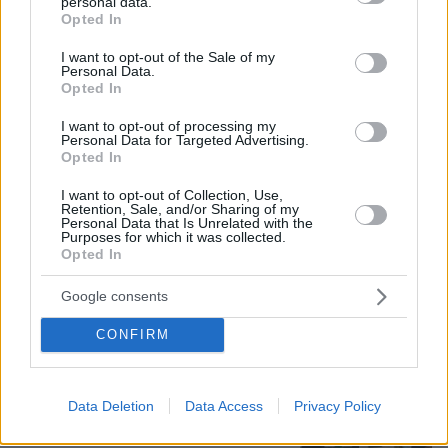
personal data.
grant or deny consent to Google and its third-party tags to
Opted In
use your data for below specified purposes in below Google
consent section.
I want to opt-out of the Sale of my
Personal Data.
Opted In
I want to opt-out of processing my
Personal Data for Targeted Advertising.
Opted In
I want to opt-out of Collection, Use,
Retention, Sale, and/or Sharing of my
Personal Data that Is Unrelated with the
Purposes for which it was collected.
Opted In
07.08.2026, 10:26
Στο Α΄ Νεκροταφείο το μνημόσυνο για τον έναν
Google consents
χρόνο από τον θάνατο της Λένας Σαμαρά
CONFIRM
Τουρκία, Σαουδική Αραβία και
Πακιστάν υπέγραψαν κοινή αμυντική
συμφωνία: «Επίθεση σε έναν θα
Data Deletion
Data Access
Privacy Policy
θεωρείται επίθεση σε όλους»