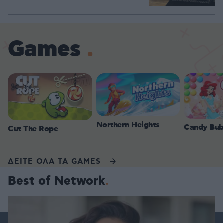
Games
Northern Heights
Candy Bub
Cut The Rope
ΔΕΙΤΕ ΟΛΑ ΤΑ GAMES
Best of Network