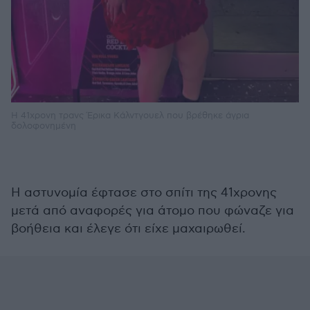
H 41χρονη τρανς Έρικα Κάλντγουελ που βρέθηκε άγρια
δολοφονημένη
Η αστυνομία έφτασε στο σπίτι της 41χρονης
μετά από αναφορές για άτομο που φώναζε για
βοήθεια και έλεγε ότι είχε μαχαιρωθεί.