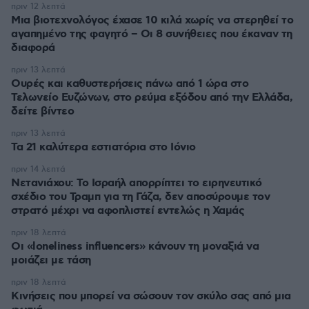
πριν 12 λεπτά
Μια βιοτεχνολόγος έχασε 10 κιλά χωρίς να στερηθεί το
αγαπημένο της φαγητό – Οι 8 συνήθειες που έκαναν τη
διαφορά
πριν 13 λεπτά
Ουρές και καθυστερήσεις πάνω από 1 ώρα στο
Τελωνείο Ευζώνων, στο ρεύμα εξόδου από την Ελλάδα,
δείτε βίντεο
πριν 13 λεπτά
Τα 21 καλύτερα εστιατόρια στο Ιόνιο
πριν 14 λεπτά
Νετανιάχου: Το Ισραήλ απορρίπτει το ειρηνευτικό
σχέδιο του Τραμπ για τη Γάζα, δεν αποσύρουμε τον
στρατό μέχρι να αφοπλιστεί εντελώς η Χαμάς
πριν 18 λεπτά
Οι «loneliness influencers» κάνουν τη μοναξιά να
μοιάζει με τάση
πριν 18 λεπτά
Κινήσεις που μπορεί να σώσουν τον σκύλο σας από μια