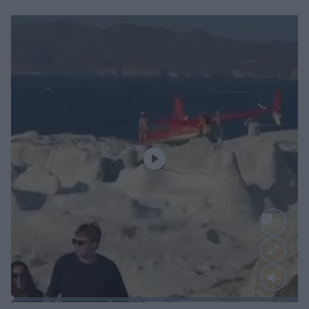
Loaded
:
100.00%