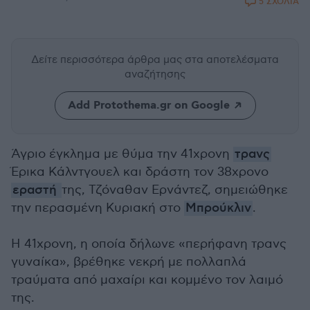
5 ΣΧΟΛΙΑ
Δείτε περισσότερα άρθρα μας
στα αποτελέσματα
αναζήτησης
Add Protothema.gr on Google
Άγριο έγκλημα με θύμα την 41χρονη
τρανς
Έρικα Κάλντγουελ και δράστη τον 38χρονο
εραστή
της, Τζόναθαν Ερνάντεζ, σημειώθηκε
την περασμένη Κυριακή στο
Μπρούκλιν
.
Η 41χρονη, η οποία δήλωνε «περήφανη τρανς
γυναίκα», βρέθηκε νεκρή με πολλαπλά
τραύματα από μαχαίρι και κομμένο τον λαιμό
της.