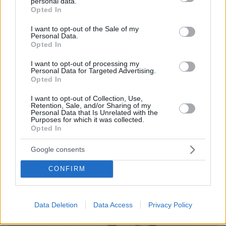
personal data.
grant or deny consent to Google and its third-party tags to
Opted In
use your data for below specified purposes in below Google
consent section.
I want to opt-out of the Sale of my
Personal Data.
Opted In
I want to opt-out of processing my
09.08.2026, 10:51
Personal Data for Targeted Advertising.
Ασθενής ξυλοκόπησε νοσηλεύτρια στα Επείγοντα
Opted In
του Ερυθρού Σταυρού, την άρπαξε από τα μαλλιά
I want to opt-out of Collection, Use,
και τη χτύπησε σε πόρτες - Τι καταγγέλλει η
Retention, Sale, and/or Sharing of my
ΠΟΕΔΗΝ
Personal Data that Is Unrelated with the
Purposes for which it was collected.
Opted In
Google consents
CONFIRM
Data Deletion
Data Access
Privacy Policy