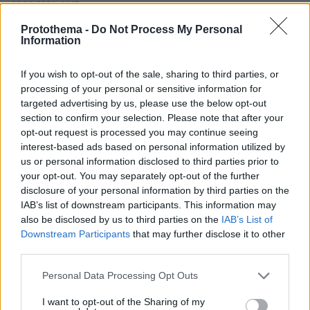
09.08.2026, 14:15
Η ΥΠΑ διαπίστωσε κενό στον νόμο όταν ένας...
Protothema -
Do Not Process My Personal
απίθανος τύπος προσγείωσε το ελικόπτερό του
Information
στο Σαρακήνικο με εκατοντάδες λουόμενους -
Παρέμβαση Εισαγγελέα
If you wish to opt-out of the sale, sharing to third parties, or
processing of your personal or sensitive information for
targeted advertising by us, please use the below opt-out
section to confirm your selection. Please note that after your
opt-out request is processed you may continue seeing
interest-based ads based on personal information utilized by
us or personal information disclosed to third parties prior to
your opt-out. You may separately opt-out of the further
disclosure of your personal information by third parties on the
IAB’s list of downstream participants. This information may
also be disclosed by us to third parties on the
IAB’s List of
Downstream Participants
that may further disclose it to other
third parties.
Please note that this website/app uses one or more Google
Personal Data Processing Opt Outs
services and may gather and store information including but
not limited to your visit or usage behaviour. You may click to
I want to opt-out of the Sharing of my