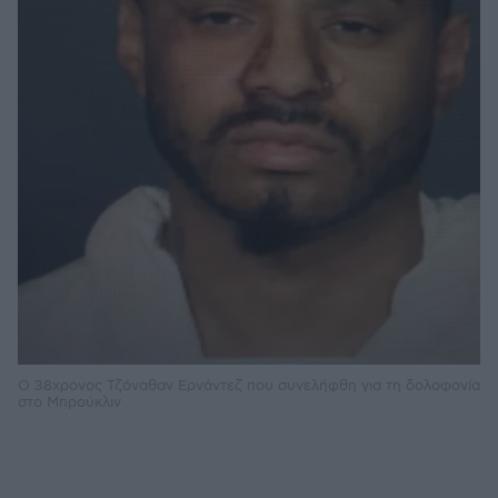
Ο 38χρονος Τζόναθαν Ερνάντεζ που συνελήφθη για τη δολοφονία
στο Μπρούκλιν