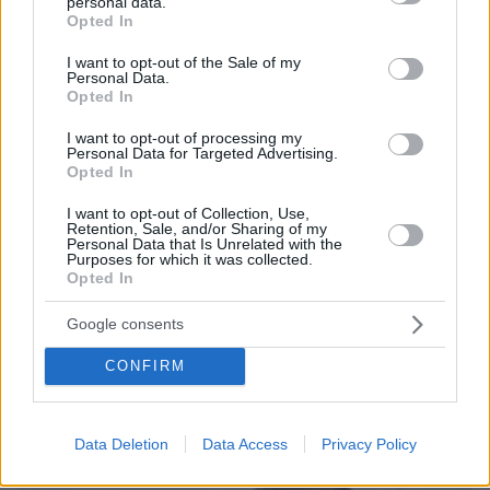
personal data.
grant or deny consent to Google and its third-party tags to
Opted In
use your data for below specified purposes in below Google
πριν 18 λεπτά
Διακοπές στην Πάτμο: Βουτιές στις ωραιότερες
consent section.
I want to opt-out of the Sale of my
παραλίες της
Personal Data.
Opted In
πριν 28 λεπτά
Χοληστερόλη: Πέντε κινήσεις ματ για να την ρίξετε
I want to opt-out of processing my
Personal Data for Targeted Advertising.
χαμηλά
Opted In
πριν 30 λεπτά
Για αμύθητο συμβόλαιο του Σαλάχ γράφουν στην
I want to opt-out of Collection, Use,
Retention, Sale, and/or Sharing of my
Τουρκία: Θα παίρνει 30 εκατομμύρια τον χρόνο,
Personal Data that Is Unrelated with the
προβλέπονται έξοδα για κομμωτήρια και... χαρτί υγείας
Purposes for which it was collected.
Opted In
ΔΕΙΤΕ ΟΛΕΣ ΤΙΣ ΕΙΔΗΣΕΙΣ
Google consents
CONFIRM
ΤΑ ΠΙΟ ΔΗΜΟΦΙΛΗ
Data Deletion
Data Access
Privacy Policy