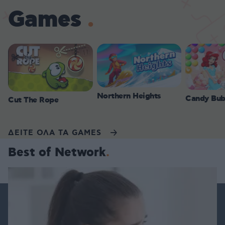
Games
Northern Heights
Candy Bub
Cut The Rope
ΔΕΙΤΕ ΟΛΑ ΤΑ GAMES
Best of Network