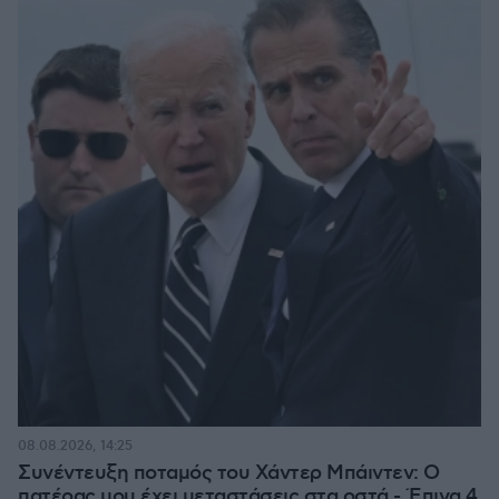
08.08.2026, 14:25
Συνέντευξη ποταμός του Χάντερ Μπάιντεν: Ο
πατέρας μου έχει μεταστάσεις στα οστά - Έπινα 4