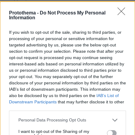
πριν 6 λεπτά
Δοκιμάζουμε το SYM Joymax Z3i - Πόσο κοστίζει στην
Protothema -
Do Not Process My Personal
Ελλάδα;
Information
πριν 8 λεπτά
Τελικά τι είναι το κουσκούς: Δημητριακό ή ζυμαρικό;
If you wish to opt-out of the sale, sharing to third parties, or
processing of your personal or sensitive information for
πριν 8 λεπτά
Το κόλπο για να ανοίγουν και να κλείνουν εύκολα τα
targeted advertising by us, please use the below opt-out
πλαστικά μπουκάλια με το νερό
section to confirm your selection. Please note that after your
opt-out request is processed you may continue seeing
πριν 9 λεπτά
interest-based ads based on personal information utilized by
Πώς η Πυροσβεστική διέσωσε πολίτες στη μεγάλη
us or personal information disclosed to third parties prior to
φωτιά της Αττικοβοιωτίας, περισσότερα από 250 άτομα
your opt-out. You may separately opt-out of the further
απομακρύνθηκαν δια θαλάσσης, φωτογραφίες και
disclosure of your personal information by third parties on the
βίντεο
IAB’s list of downstream participants. This information may
πριν 11 λεπτά
also be disclosed by us to third parties on the
IAB’s List of
Ανάλυση: Γιατί ο αρχηγός των αμερικανικών Ενόπλων
Downstream Participants
that may further disclose it to other
Δυνάμεων ψάχνει απεμπλοκή από το Ιράν - Οι φόβοι για
third parties.
μια νέα κλιμάκωση και οι ελλείψεις σε πυρομαχικά
Please note that this website/app uses one or more Google
Personal Data Processing Opt Outs
πριν 13 λεπτά
services and may gather and store information including but
Τέσσερις συλλήψεις για ναρκωτικά σε Κέρκυρα και
not limited to your visit or usage behaviour. You may click to
I want to opt-out of the Sharing of my
Λευκάδα