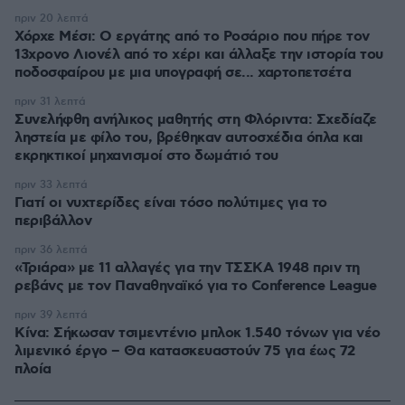
πριν 20 λεπτά
Χόρχε Μέσι: Ο εργάτης από το Ροσάριο που πήρε τον
13χρονο Λιονέλ από το χέρι και άλλαξε την ιστορία του
ποδοσφαίρου με μια υπογραφή σε... χαρτοπετσέτα
πριν 31 λεπτά
Συνελήφθη ανήλικος μαθητής στη Φλόριντα: Σχεδίαζε
ληστεία με φίλο του, βρέθηκαν αυτοσχέδια όπλα και
εκρηκτικοί μηχανισμοί στο δωμάτιό του
πριν 33 λεπτά
Γιατί οι νυχτερίδες είναι τόσο πολύτιμες για το
περιβάλλον
πριν 36 λεπτά
«Τριάρα» με 11 αλλαγές για την ΤΣΣΚΑ 1948 πριν τη
ρεβάνς με τον Παναθηναϊκό για το Conference League
πριν 39 λεπτά
Κίνα: Σήκωσαν τσιμεντένιο μπλοκ 1.540 τόνων για νέο
λιμενικό έργο – Θα κατασκευαστούν 75 για έως 72
πλοία