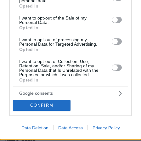
personal data.
grant or deny consent to Google and its third-party tags to
Opted In
use your data for below specified purposes in below Google
consent section.
I want to opt-out of the Sale of my
Personal Data.
Opted In
I want to opt-out of processing my
Personal Data for Targeted Advertising.
Opted In
I want to opt-out of Collection, Use,
Retention, Sale, and/or Sharing of my
Personal Data that Is Unrelated with the
Purposes for which it was collected.
Opted In
Google consents
CONFIRM
08.08.2026, 21:02
«Μαύρος χρυσός» $1 τρισ. πίσω από τη μάχη για
τη Γροιλανδία: Πετρελαϊκή που έχει διασυνδέσεις
Data Deletion
Data Access
Privacy Policy
με τον Τραμπ ετοιμάζεται να τρυπήσει τον πάγο
χωρίς άδεια