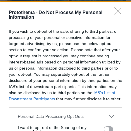
Protothema -
Do Not Process My Personal
Information
If you wish to opt-out of the sale, sharing to third parties, or
processing of your personal or sensitive information for
targeted advertising by us, please use the below opt-out
section to confirm your selection. Please note that after your
opt-out request is processed you may continue seeing
interest-based ads based on personal information utilized by
us or personal information disclosed to third parties prior to
πριν 41 λεπτά
your opt-out. You may separately opt-out of the further
Για ανθρωποκτονία από αμέλεια κατηγορούνται οι
disclosure of your personal information by third parties on the
γονείς του 4χρονου και ο ιδιοκτήτης του beach
IAB’s list of downstream participants. This information may
bar στην Πάρο: Πώς έγινε η τραγωδία
also be disclosed by us to third parties on the
IAB’s List of
Downstream Participants
that may further disclose it to other
third parties.
Please note that this website/app uses one or more Google
Personal Data Processing Opt Outs
services and may gather and store information including but
not limited to your visit or usage behaviour. You may click to
I want to opt-out of the Sharing of my