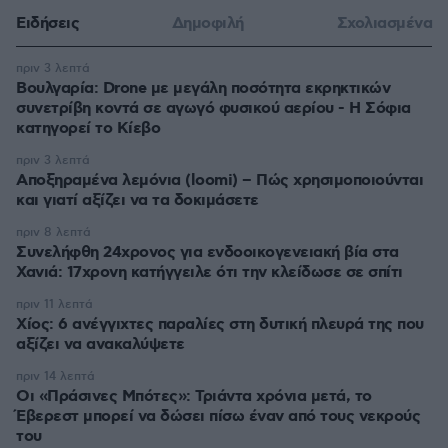
Ειδήσεις
Δημοφιλή
Σχολιασμένα
πριν 3 λεπτά
Βουλγαρία: Drone με μεγάλη ποσότητα εκρηκτικών
συνετρίβη κοντά σε αγωγό φυσικού αερίου - Η Σόφια
κατηγορεί το Κίεβο
πριν 3 λεπτά
Αποξηραμένα λεμόνια (loomi) – Πώς χρησιμοποιούνται
και γιατί αξίζει να τα δοκιμάσετε
πριν 8 λεπτά
Συνελήφθη 24χρονος για ενδοοικογενειακή βία στα
Χανιά: 17χρονη κατήγγειλε ότι την κλείδωσε σε σπίτι
πριν 11 λεπτά
Χίος: 6 ανέγγιχτες παραλίες στη δυτική πλευρά της που
αξίζει να ανακαλύψετε
πριν 14 λεπτά
Οι «Πράσινες Μπότες»: Τριάντα χρόνια μετά, το
Έβερεστ μπορεί να δώσει πίσω έναν από τους νεκρούς
του