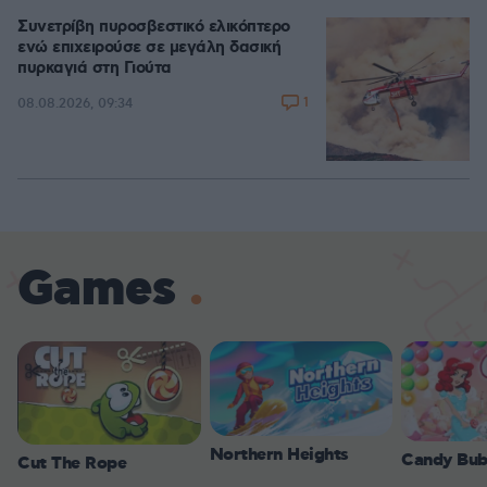
Συνετρίβη πυροσβεστικό ελικόπτερο
ενώ επιχειρούσε σε μεγάλη δασική
πυρκαγιά στη Γιούτα
1
08.08.2026, 09:34
Games
Northern Heights
Candy Bub
Cut The Rope