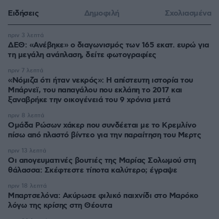
Ειδήσεις
Δημοφιλή
Σχολιασμένα
πριν 3 λεπτά
ΔΕΘ: «Ανέβηκε» ο διαγωνισμός των 165 εκατ. ευρώ για
τη μεγάλη ανάπλαση, δείτε φωτογραφίες
πριν 7 λεπτά
«Νόμιζα ότι ήταν νεκρός»: Η απίστευτη ιστορία του
Μπάρνεϊ, του παπαγάλου που εκλάπη το 2017 και
ξαναβρήκε την οικογένειά του 9 χρόνια μετά
πριν 8 λεπτά
Ομάδα Ρώσων χάκερ που συνδέεται με το Κρεμλίνο
πίσω από πλαστό βίντεο για την παραίτηση του Μερτς
πριν 13 λεπτά
Οι απογευματινές βουτιές της Μαρίας Σολωμού στη
θάλασσα: Σκέφτεστε τίποτα καλύτερο; έγραψε
πριν 18 λεπτά
Μπαρτσελόνα: Ακύρωσε φιλικό παιχνίδι στο Μαρόκο
λόγω της κρίσης στη Θέουτα