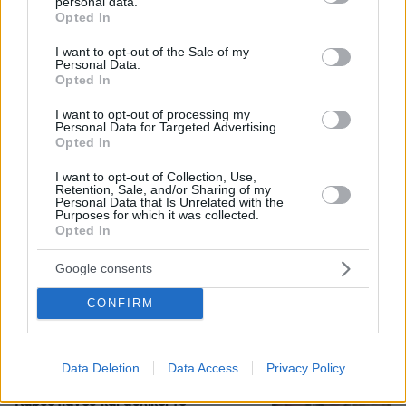
personal data.
grant or deny consent to Google and its third-party tags to
Opted In
use your data for below specified purposes in below Google
consent section.
I want to opt-out of the Sale of my
Personal Data.
Opted In
I want to opt-out of processing my
Personal Data for Targeted Advertising.
Opted In
I want to opt-out of Collection, Use,
Retention, Sale, and/or Sharing of my
Personal Data that Is Unrelated with the
Purposes for which it was collected.
Opted In
Loaded
:
100.00%
07.08.2026, 18:54
Google consents
«Κάτι απέσπασε την προσοχή του οδηγού»:
Πραγματογνώμονας επιχειρεί να ρίξει φως στα
CONFIRM
αίτια του δυστυχήματος στις Σέρρες
Νέες καταγγελίες στην Ελπίδα για τη
Data Deletion
Data Access
Privacy Policy
Δημοκρατία: Γρατσία, Γαλανός,
Καρυστιανού και αυλικοί το