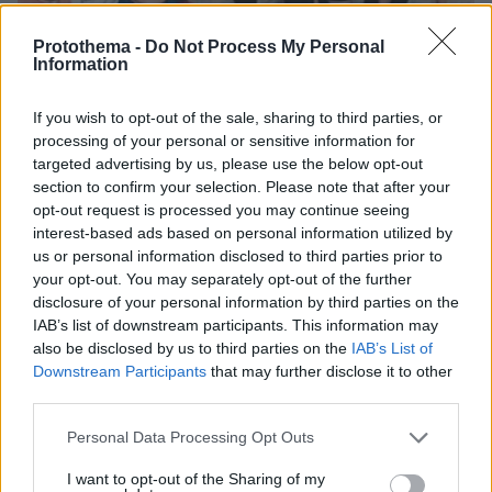
Protothema -
Do Not Process My Personal
Information
If you wish to opt-out of the sale, sharing to third parties, or
processing of your personal or sensitive information for
targeted advertising by us, please use the below opt-out
section to confirm your selection. Please note that after your
07.08.2026, 15:59
opt-out request is processed you may continue seeing
Είδος υπό εξαφάνιση οι υπερπολύτεκνοι στην
interest-based ads based on personal information utilized by
Ελλάδα που γερνάει: Τα... δύο ταψιά μεσημεριανό,
us or personal information disclosed to third parties prior to
τα επιδόματα, η καθημερινότητά τους
your opt-out. You may separately opt-out of the further
disclosure of your personal information by third parties on the
IAB’s list of downstream participants. This information may
also be disclosed by us to third parties on the
IAB’s List of
Downstream Participants
that may further disclose it to other
third parties.
Please note that this website/app uses one or more Google
Personal Data Processing Opt Outs
services and may gather and store information including but
not limited to your visit or usage behaviour. You may click to
I want to opt-out of the Sharing of my