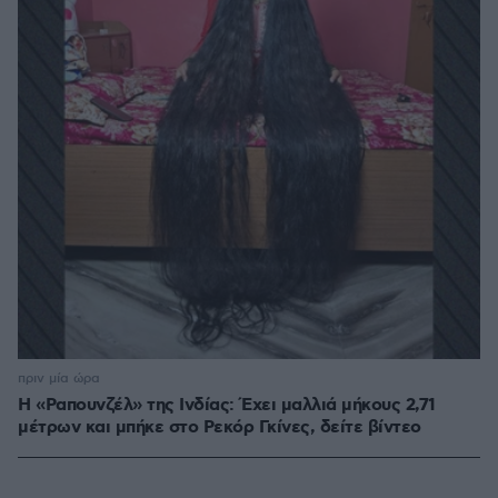
πριν μία ώρα
Η «Ραπουνζέλ» της Ινδίας: Έχει μαλλιά μήκους 2,71
μέτρων και μπήκε στο Ρεκόρ Γκίνες, δείτε βίντεο