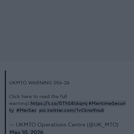
UKMTO WARNING 056-26
Click here to read the full
https://t.co/0ThS8IAqmj
#MaritimeSecuri
warning⤵️
ty
#MarSec
pic.twitter.com/1vCkno9nu6
— UKMTO Operations Centre (@UK_MTO)
May 10, 2026