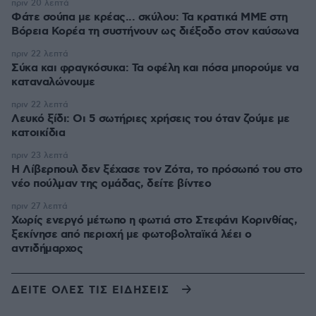
πριν 20 λεπτά
Φάτε σούπα με κρέας... σκύλου: Τα κρατικά ΜΜΕ στη
Βόρεια Κορέα τη συστήνουν ως διέξοδο στον καύσωνα
πριν 22 λεπτά
Σύκα και φραγκόσυκα: Τα οφέλη και πόσα μπορούμε να
καταναλώνουμε
πριν 22 λεπτά
Λευκό ξίδι: Οι 5 σωτήριες χρήσεις του όταν ζούμε με
κατοικίδια
πριν 23 λεπτά
Η Λίβερπουλ δεν ξέχασε τον Ζότα, το πρόσωπό του στο
νέο πούλμαν της ομάδας, δείτε βίντεο
πριν 27 λεπτά
Χωρίς ενεργό μέτωπο η φωτιά στο Στεφάνι Κορινθίας,
ξεκίνησε από περιοχή με φωτοβολταϊκά λέει ο
αντιδήμαρχος
ΔΕΙΤΕ ΟΛΕΣ ΤΙΣ ΕΙΔΗΣΕΙΣ