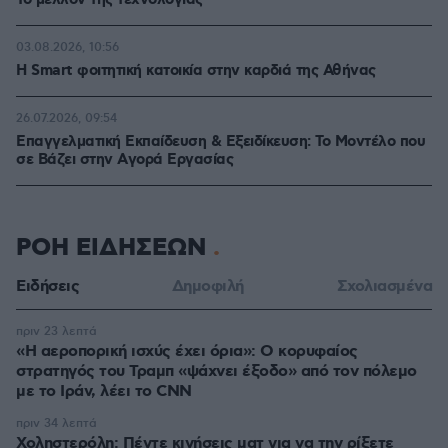
03.08.2026, 10:56
Η Smart φοιτητική κατοικία στην καρδιά της Αθήνας
26.07.2026, 09:54
Επαγγελματική Εκπαίδευση & Εξειδίκευση: Το Mοντέλο που
σε Bάζει στην Aγορά Eργασίας
ΡΟΗ ΕΙΔΗΣΕΩΝ
Ειδήσεις
Δημοφιλή
Σχολιασμένα
πριν 23 λεπτά
«Η αεροπορική ισχύς έχει όρια»: Ο κορυφαίος
στρατηγός του Τραμπ «ψάχνει έξοδο» από τον πόλεμο
με το Ιράν, λέει το CNN
πριν 34 λεπτά
Χοληστερόλη: Πέντε κινήσεις ματ για να την ρίξετε