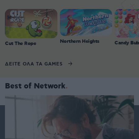
Northern Heights
Candy Bub
Cut The Rope
ΔΕΙΤΕ ΟΛΑ ΤΑ GAMES
Best of Network