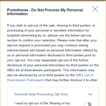
επιφυλάσσεται όλων των επιλογών για την
υπεράσπιση της κυριαρχίας, των συμφερόντων
Protothema -
Do Not Process My Personal
Information
και του λαού του».
If you wish to opt-out of the sale, sharing to third parties, or
processing of your personal or sensitive information for
targeted advertising by us, please use the below opt-out
section to confirm your selection. Please note that after your
opt-out request is processed you may continue seeing
interest-based ads based on personal information utilized by
us or personal information disclosed to third parties prior to
your opt-out. You may separately opt-out of the further
disclosure of your personal information by third parties on the
IAB’s list of downstream participants. This information may
also be disclosed by us to third parties on the
IAB’s List of
Downstream Participants
that may further disclose it to other
third parties.
Please note that this website/app uses one or more Google
Personal Data Processing Opt Outs
services and may gather and store information including but
not limited to your visit or usage behaviour. You may click to
I want to opt-out of the Sharing of my