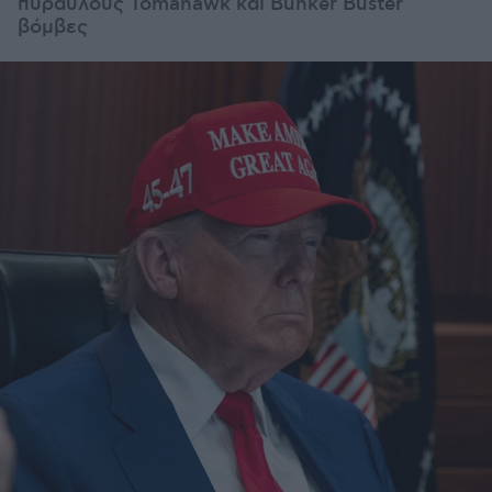
πυραύλους Tomahawk και Bunker Buster
βόμβες