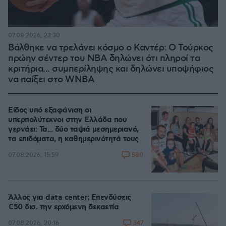
07.08.2026, 23:30
Βάλθηκε να τρελάνει κόσμο ο Καντέρ: Ο Τούρκος
πρώην σέντερ του NBA δηλώνει ότι πληροί τα
κριτήρια... συμπερίληψης και δηλώνει υποψήφιος
να παίξει στο WNBA
Είδος υπό εξαφάνιση οι
υπερπολύτεκνοι στην Ελλάδα που
γερνάει: Τα... δύο ταψιά μεσημεριανό,
τα επιδόματα, η καθημερινότητά τους
580
07.08.2026, 15:59
Άλλος για data center; Επενδύσεις
€50 δισ. την ερχόμενη δεκαετία
347
07.08.2026, 20:16