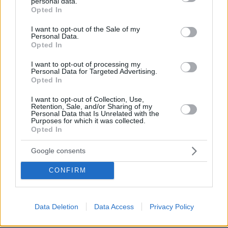
personal data.
grant or deny consent to Google and its third-party tags to
Opted In
use your data for below specified purposes in below Google
Αντιδράσεις στο εσωτερικό των ΗΠΑ
consent section.
I want to opt-out of the Sale of my
Personal Data.
Opted In
Ο γερουσιαστής Λίντσεϊ Γκρέιαμ δήλωσε ότι η
επίθεση ήταν «η σωστή απόφαση» και ότι το
I want to opt-out of processing my
Personal Data for Targeted Advertising.
ιρανικό καθεστώς «το άξιζε», ενώ ο Τζον Τιούν,
Opted In
ηγέτης των Ρεπουμπλικανών στη Γερουσία,
I want to opt-out of Collection, Use,
εξέφρασε πλήρη στήριξη στον πρόεδρο. Οι δυο
Retention, Sale, and/or Sharing of my
τους φέρονται να είχαν επαφές με τον Τραμπ
Personal Data that Is Unrelated with the
Purposes for which it was collected.
τις τελευταίες ημέρες, πιέζοντας για ανάληψη
Opted In
στρατιωτικής δράσης.
Google consents
Η διεθνής κοινότητα: ανησυχία για κλιμάκωση
CONFIRM
Ο Γενικός Γραμματέας του ΟΗΕ, Αντόνιο
Γκουτέρες, προειδοποίησε για τον κίνδυνο
Data Deletion
Data Access
Privacy Policy
γενικευμένης σύρραξης και απηύθυνε έκκληση