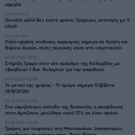
χαμηλά
πριν 34 λεπτά
Πεινάτε αλλά δεν έχετε χρόνο; Γρήγορες συνταγές με 5
υλικά
πριν μία ώρα
Πολύ υψηλός κίνδυνος πυρκαγιάς σήμερα σε Κρήτη και
Βόρειο Αιγαίο, ποιες περιοχές είναι στο «πορτοκαλί»
08.08.2026, 06:02
Στήριξη Τραμπ στον νέο πρόεδρο της Κολομβίας με
«βοήθεια» 1 δισ. δολαρίων για την ασφάλεια
08.08.2026, 06:00
Το μενού της ημέρας - Τι τρώμε σήμερα Σάββατο
(8/8/2026)
08.08.2026, 05:33
Στο χαμηλότερο επίπεδο της δεκαετίας η αποψίλωση
στον Αμαζόνιο, μειώθηκε κατά 37% σε έναν χρόνο
08.08.2026, 05:03
Τρόμος για τουρίστες στη Μποτσουάνα: Ιπποπόταμος
καταδιώκει το σκάφος τους, δείτε βίντεο