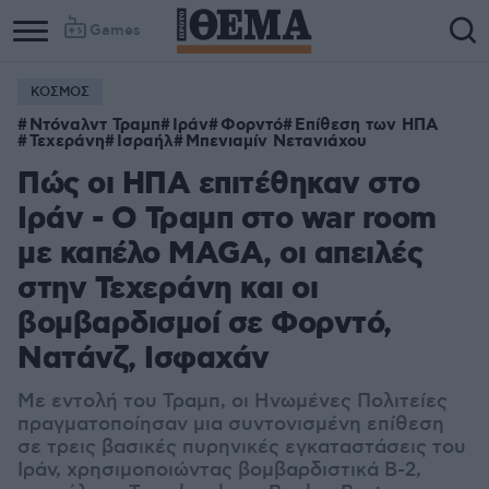
Games
ΚΟΣΜΟΣ
Ντόναλντ Τραμπ
Ιράν
Φορντό
Επίθεση των ΗΠΑ
Τεχεράνη
Ισραήλ
Μπενιαμίν Νετανιάχου
Πώς οι ΗΠΑ επιτέθηκαν στο
Ιράν - Ο Τραμπ στο war room
με καπέλο MAGA, οι απειλές
στην Τεχεράνη και οι
βομβαρδισμοί σε Φορντό,
Νατάνζ, Ισφαχάν
Με εντολή του Τραμπ, οι Ηνωμένες Πολιτείες
πραγματοποίησαν μια συντονισμένη επίθεση
σε τρεις βασικές πυρηνικές εγκαταστάσεις του
Ιράν, χρησιμοποιώντας βομβαρδιστικά B-2,