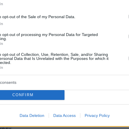
In
o opt-out of the Sale of my Personal Data.
In
to opt-out of processing my Personal Data for Targeted
ερα:
ing.
In
νικές πυρηνικές εγκαταστάσεις που χτυπήθηκα
o opt-out of Collection, Use, Retention, Sale, and/or Sharing
ersonal Data that Is Unrelated with the Purposes for which it
- Τι γνωρίζουμε για Φορντό, Νατάνζ και Ισφαχ
lected.
In
αν στον πόλεμο: Βομβάρδισαν με bunker-
consents
υρηνικά εργοστάσια σε Φορντό, Νατάνζ,
CONFIRM
την ιρανική τηλεόραση: Κάθε πολίτης ή
Data Deletion
Data Access
Privacy Policy
δύναμη των ΗΠΑ στην περιοχή είναι πλέον