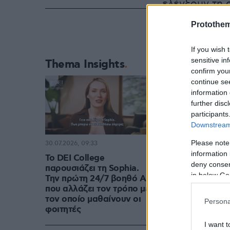
ελέγξουν τη 
κατάρρευση α
Protothe
άλλος που χρ
If you wish 
sensitive in
Thema Insights
confirm you
continue se
information 
further disc
participants
Downstream 
Please note
30.07.2026, 09:33
information 
Το DEI College
deny consent
παρουσιάζει τη Sophia.
in below Go
Την πρώτη 24/7 βοηθό AI
που αλλάζει τον τρόπο με
τον οποίο μαθαίνουν οι
Persona
φοιτητές
I want t