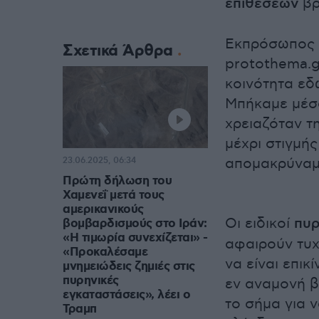
επιθέσεων
βρ
Εκπρόσωπος τ
Σχετικά Άρθρα
protothema.g
κοινότητα εδ
Μπήκαμε μέσα
χρειαζόταν τ
μέχρι στιγμής
απομακρύναμε
23.06.2025, 06:34
Πρώτη δήλωση του
Χαμενεΐ μετά τους
αμερικανικούς
Οι ειδικοί
πυρ
βομβαρδισμούς στο Ιράν:
«Η τιμωρία συνεχίζεται» -
αφαιρούν τυ
«Προκαλέσαμε
να είναι επικ
μνημειώδεις ζημιές στις
πυρηνικές
εν αναμονή β
εγκαταστάσεις», λέει ο
το σήμα για ν
Τραμπ