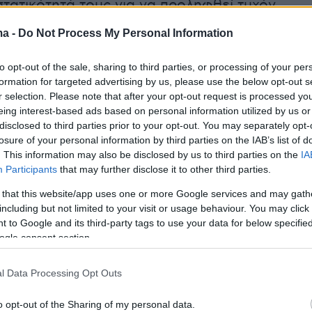
στατικότητά τους για να προληφθεί τυχόν
λλά και να διαπιστώσουν αν υπάρχει κάποιος
ma -
Do Not Process My Personal Information
ειάζεται βοήθεια.
to opt-out of the sale, sharing to third parties, or processing of your per
formation for targeted advertising by us, please use the below opt-out s
r selection. Please note that after your opt-out request is processed y
eing interest-based ads based on personal information utilized by us or
disclosed to third parties prior to your opt-out. You may separately opt-
losure of your personal information by third parties on the IAB’s list of
. This information may also be disclosed by us to third parties on the
IA
Participants
that may further disclose it to other third parties.
 that this website/app uses one or more Google services and may gath
including but not limited to your visit or usage behaviour. You may click 
 to Google and its third-party tags to use your data for below specifi
ogle consent section.
l Data Processing Opt Outs
o opt-out of the Sharing of my personal data.