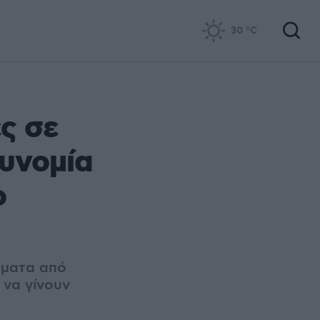
30
°C
ς σε
τυνομία
ο
σματα από
 να γίνουν