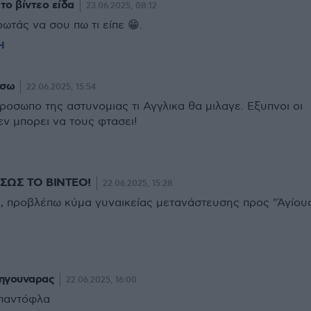
το βίντεο είδα
23.06.2025, 08:12
ωτάς να σου πω τι είπε 😁.
Η
υσω
22.06.2025, 15:54
ροσωπο της αστυνομιας τι Αγγλικα θα μιλαγε. Εξυπνοι οι
εν μπορει να τους φτασει!
ΣΩΣ ΤΟ ΒΙΝΤΕΟ!
22.06.2025, 15:28
ε, προβλέπω κύμα γυναικείας μετανάστευσης προς "Άγίου
πηγουναρας
22.06.2025, 16:00
παντόφλα