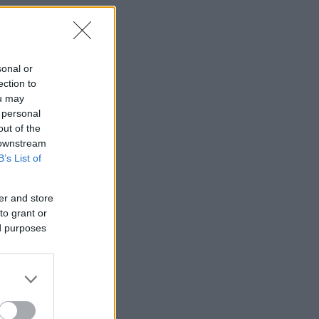
sonal or
ection to
ou may
 personal
out of the
 downstream
B’s List of
er and store
to grant or
ed purposes