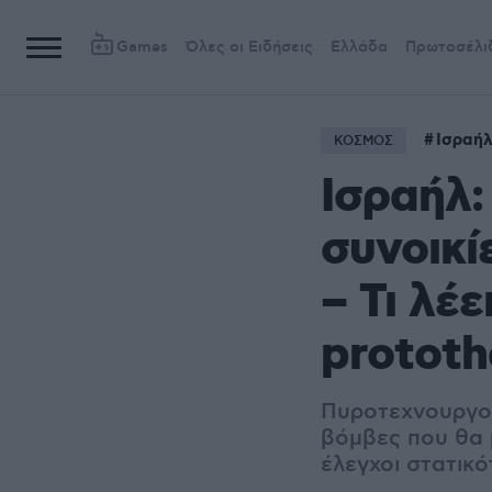
Games
Όλες οι Ειδήσεις
Ελλάδα
Πρωτοσέλι
Ισραή
ΚΟΣΜΟΣ
Ισραήλ:
συνοικί
– Τι λέ
prototh
Πυροτεχνουργοί
βόμβες που θα 
έλεγχοι στατικό