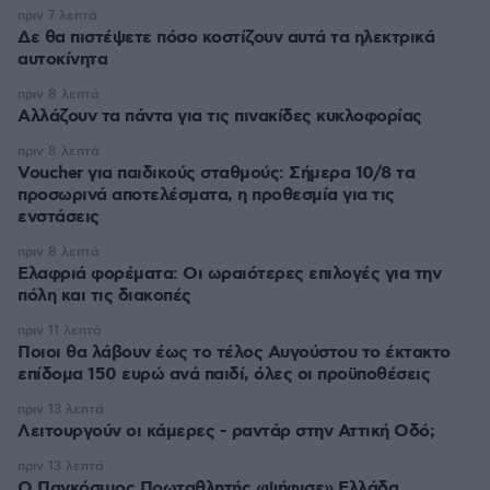
πριν 7 λεπτά
Δε θα πιστέψετε πόσο κοστίζουν αυτά τα ηλεκτρικά
αυτοκίνητα
πριν 8 λεπτά
Αλλάζουν τα πάντα για τις πινακίδες κυκλοφορίας
πριν 8 λεπτά
Voucher για παιδικούς σταθμούς: Σήμερα 10/8 τα
προσωρινά αποτελέσματα, η προθεσμία για τις
ενστάσεις
πριν 8 λεπτά
Eλαφριά φορέματα: Οι ωραιότερες επιλογές για την
πόλη και τις διακοπές
πριν 11 λεπτά
Ποιοι θα λάβουν έως το τέλος Αυγούστου το έκτακτο
επίδομα 150 ευρώ ανά παιδί, όλες οι προϋποθέσεις
πριν 13 λεπτά
Λειτουργούν οι κάμερες - ραντάρ στην Αττική Οδό;
πριν 13 λεπτά
Ο Παγκόσμιος Πρωταθλητής «ψήφισε» Ελλάδα