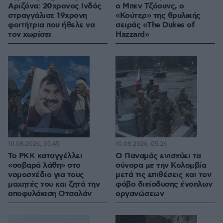
Αριζόνα: 20χρονος Ινδός
ο Μπεν Τζόουνς, ο
στραγγάλισε 19χρονη
«Κούτερ» της θρυλικής
φοιτήτρια που ήθελε να
σειράς «The Dukes of
τον χωρίσει
Hazzard»
10.08.2026, 05:45
10.08.2026, 05:26
Το PKK καταγγέλλει
O Παναμάς ενισχύει τα
«σοβαρά λάθη» στο
σύνορα με την Κολομβία
νομοσχέδιο για τους
μετά τις επιθέσεις και τον
μαχητές του και ζητά την
φόβο διείσδυσης ένοπλων
αποφυλάκιση Οτσαλάν
οργανώσεων