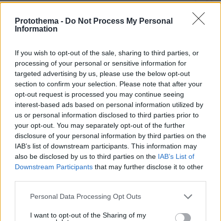
Protothema -
Do Not Process My Personal
Information
If you wish to opt-out of the sale, sharing to third parties, or
Northern Heights
Candy Bub
Cut The Rope
processing of your personal or sensitive information for
targeted advertising by us, please use the below opt-out
section to confirm your selection. Please note that after your
ΔΕΙΤΕ ΟΛΑ ΤΑ GAMES
opt-out request is processed you may continue seeing
interest-based ads based on personal information utilized by
us or personal information disclosed to third parties prior to
Best of Network
your opt-out. You may separately opt-out of the further
disclosure of your personal information by third parties on the
IAB’s list of downstream participants. This information may
also be disclosed by us to third parties on the
IAB’s List of
Downstream Participants
that may further disclose it to other
third parties.
Please note that this website/app uses one or more Google
Personal Data Processing Opt Outs
services and may gather and store information including but
not limited to your visit or usage behaviour. You may click to
I want to opt-out of the Sharing of my