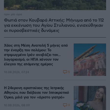
πριν μία ώρα
Φωτιά στον Κουβαρά Αττικής: Μήνυμα από το 112
για εκκένωση του Αγίου Στυλιανού, ενισχύθηκαν
οι πυροσβεστικές δυνάμεις
Χάος στη Μέση Ανατολή 5 μήνες από
την έναρξη του πολέμου: Το
στριμωγμένο Ιράν ανεβάζει τον...
λογαριασμό, οι ΗΠΑ χάνουν τον
έλεγχο της επόμενης ημέρας
5
10.08.2026, 07:24
Η 24χρονη αριστούχος της Ιατρικής
Αθηνών, που διάβασε τον Ιπποκρατικό
Όρκο, μιλά για τον «άριστο γιατρό»
3
10.08.2026, 08:09