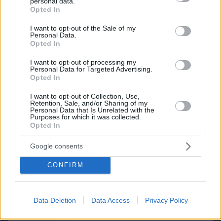
personal data.
grant or deny consent to Google and its third-party tags to
Opted In
use your data for below specified purposes in below Google
consent section.
I want to opt-out of the Sale of my
Personal Data.
Opted In
I want to opt-out of processing my
Personal Data for Targeted Advertising.
Opted In
I want to opt-out of Collection, Use,
Retention, Sale, and/or Sharing of my
Personal Data that Is Unrelated with the
Purposes for which it was collected.
Opted In
09.08.2026, 15:35
Μια βιοτεχνολόγος έχασε 10 κιλά χωρίς να
Google consents
στερηθεί το αγαπημένο της φαγητό – Οι 8
συνήθειες που έκαναν τη διαφορά
CONFIRM
Data Deletion
Data Access
Privacy Policy