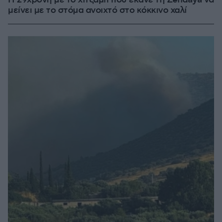
Η 29χρονη με το χιτζάμπ που έκανε τη Zendaya να
μείνει με το στόμα ανοιχτό στο κόκκινο χαλί