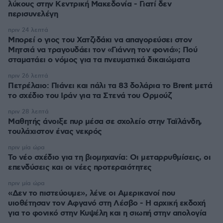
λύκους στην Κεντρική Μακεδονία - Γιατί δεν
περισυνελέγη
πριν 24 λεπτά
Μπορεί ο γιος του Χατζιδάκι να απαγορεύσει στον
Μητσιά να τραγουδάει τον «Γιάννη τον φονιά»; Πού
σταματάει ο νόμος για τα πνευματικά δικαιώματα
πριν 26 λεπτά
Πετρέλαιο: Πιάνει και πάλι τα 83 δολάρια το Brent μετά
το σχέδιο του Ιράν για τα Στενά του Ορμούζ
πριν 28 λεπτά
Μαθητής άνοιξε πυρ μέσα σε σχολείο στην Ταϊλάνδη,
τουλάχιστον ένας νεκρός
πριν μία ώρα
Το νέο σχέδιο για τη βιομηχανία: Οι μεταρρυθμίσεις, οι
επενδύσεις και οι νέες προτεραιότητες
πριν μία ώρα
«Δεν το πιστεύουμε», λένε οι Αμερικανοί που
υιοθέτησαν τον Αφγανό στη Λέσβο - Η αρχική εκδοχή
για το φονικό στην Κυψέλη και η σιωπή στην απολογία