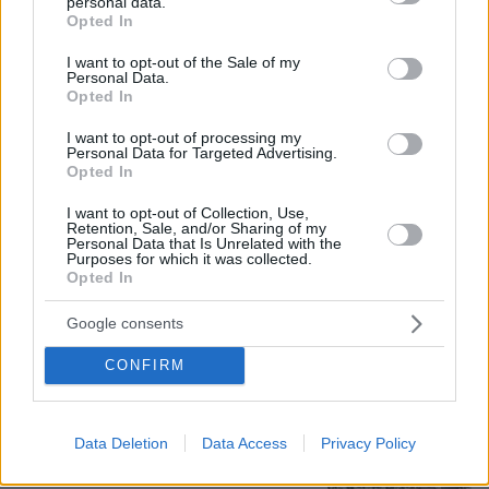
personal data.
grant or deny consent to Google and its third-party tags to
Opted In
use your data for below specified purposes in below Google
Γιατί δεν έσωσα το κουτάβι: Ο
consent section.
ερευνητής που κατέγραφε τη
I want to opt-out of the Sale of my
συμβίωση του μικρού σκυλιού με
Personal Data.
Opted In
αγέλη λύκων εξηγεί γιατί δεν
επενέβη, όταν το είδε άρρωστο
I want to opt-out of processing my
Personal Data for Targeted Advertising.
185
06.08.2026, 19:34
Opted In
I want to opt-out of Collection, Use,
Προϊόν εργαστηρίου ή της φύσης ο
Retention, Sale, and/or Sharing of my
Personal Data that Is Unrelated with the
κορωνοϊός; Άλλα έλεγε δημόσια ο
Purposes for which it was collected.
Φάουτσι και άλλα ιδιωτικά, αρνήθηκε
Opted In
100 φορές να απαντήσει στο
Κογκρέσο
Google consents
177
06.08.2026, 21:40
CONFIRM
Αριστοτέλης Δαμίγος: Σε κλίμα
οδύνης έγινε η αποτέφρωση του
Data Deletion
Data Access
Privacy Policy
συντονιστή που σκοτώθηκε μετά τη
σύγκρουση ελικοπτέρων στην Ψάθα,