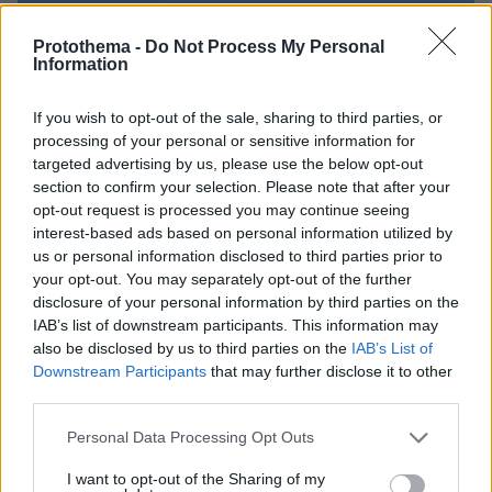
Protothema -
Do Not Process My Personal
Information
If you wish to opt-out of the sale, sharing to third parties, or
processing of your personal or sensitive information for
targeted advertising by us, please use the below opt-out
section to confirm your selection. Please note that after your
opt-out request is processed you may continue seeing
interest-based ads based on personal information utilized by
us or personal information disclosed to third parties prior to
your opt-out. You may separately opt-out of the further
disclosure of your personal information by third parties on the
IAB’s list of downstream participants. This information may
also be disclosed by us to third parties on the
IAB’s List of
Downstream Participants
that may further disclose it to other
06.08.2026, 21:23
third parties.
Πώς έγινε η τραγωδία με την νεκρή μητέρα στα
Please note that this website/app uses one or more Google
Μάλια: Βούτηξε για να βοηθήσει τη φίλη της και
Personal Data Processing Opt Outs
services and may gather and store information including but
πνίγηκε, τα παιδιά φώναζαν για βοήθεια
not limited to your visit or usage behaviour. You may click to
I want to opt-out of the Sharing of my