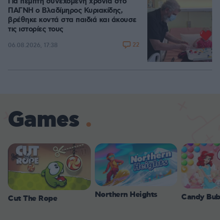
Για πέμπτη συνεχόμενη χρονιά στο
ΠΑΓΝΗ ο Βλαδίμηρος Κυριακίδης,
βρέθηκε κοντά στα παιδιά και άκουσε
τις ιστορίες τους
22
06.08.2026, 17:38
Games
Northern Heights
Candy Bub
Cut The Rope