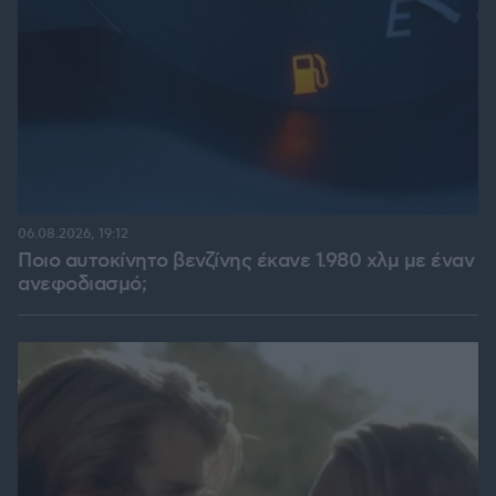
06.08.2026, 19:12
Ποιο αυτοκίνητο βενζίνης έκανε 1.980 χλμ με έναν
ανεφοδιασμό;