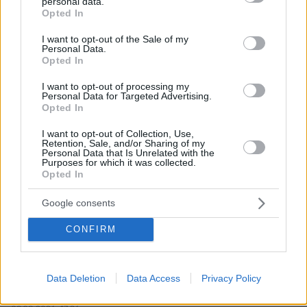
personal data.
grant or deny consent to Google and its third-party tags to
Opted In
use your data for below specified purposes in below Google
consent section.
I want to opt-out of the Sale of my
Personal Data.
Opted In
I want to opt-out of processing my
Personal Data for Targeted Advertising.
Opted In
I want to opt-out of Collection, Use,
Retention, Sale, and/or Sharing of my
Personal Data that Is Unrelated with the
Purposes for which it was collected.
Opted In
Google consents
CONFIRM
Data Deletion
Data Access
Privacy Policy