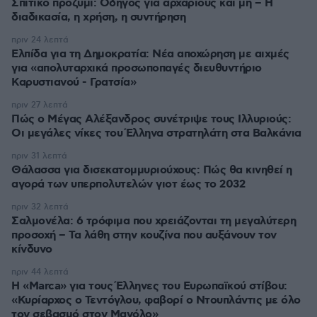
Σπιτικό προζύμι: Οδηγός για αρχάριους και μη – Η
διαδικασία, η χρήση, η συντήρηση
πριν 24 λεπτά
Ελπίδα για τη Δημοκρατία: Νέα αποχώρηση με αιχμές
για «απολυταρχικά προσωποπαγές διευθυντήριο
Καρυστιανού - Γρατσία»
πριν 27 λεπτά
Πώς ο Μέγας Αλέξανδρος συνέτριψε τους Ιλλυριούς:
Οι μεγάλες νίκες του Έλληνα στρατηλάτη στα Βαλκάνια
πριν 31 λεπτά
Θάλασσα για δισεκατομμυριούχους: Πώς θα κινηθεί η
αγορά των υπερπολυτελών γιοτ έως το 2032
πριν 32 λεπτά
Σαλμονέλα: 6 τρόφιμα που χρειάζονται τη μεγαλύτερη
προσοχή – Τα λάθη στην κουζίνα που αυξάνουν τον
κίνδυνο
πριν 44 λεπτά
Η «Marca» για τους Έλληνες του Ευρωπαϊκού στίβου:
«Κυρίαρχος ο Τεντόγλου, φαβορί ο Ντουπλάντις με όλο
τον σεβασμό στον Μανόλο»