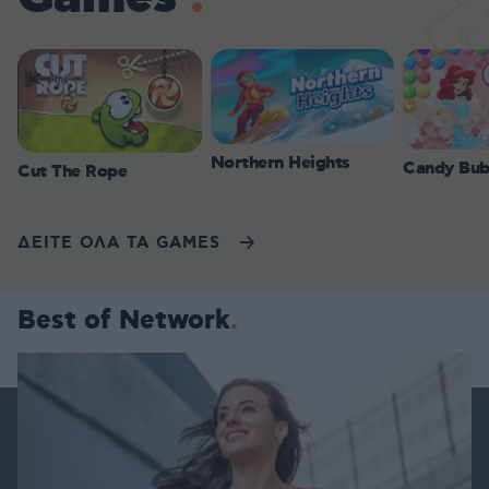
Northern Heights
Candy Bub
Cut The Rope
ΔΕΙΤΕ ΟΛΑ ΤΑ GAMES
Best of Network