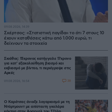
09.08.2026, 14:39
Σκέρτσος: «Στατιστική παγίδα» το ότι 7 στους 10
έχουν καταθέσεις κάτω από 1.000 ευρώ, τι
δείχνουν τα στοιχεία
Σκιάθος: 15χρονος κατήγγειλε 17χρονο
για κατ' εξακολούθηση βιασμό και
εκβιασμό με βίντεο, τι περιέγραψε στις
Αρχές
38
09.08.2026, 16:54
Ο Καρέτσας άνοιξε λογαριασμό με τη
Ντόρτμουντ με απίστευτη γκολάρα
κόντρα στην Άρσεναλ του Τζόλη,