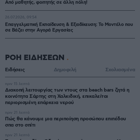
Από μαθητής, φοιτητής σε άλλη πόλη!
26.07.2026, 09:54
Επαγγελματική Εκπαίδευση & Εξειδίκευση: Το Mοντέλο που
σε Bάζει στην Aγορά Eργασίας
ΡΟΗ ΕΙΔΗΣΕΩΝ
Ειδήσεις
Δημοφιλή
Σχολιασμένα
πριν 15 λεπτά
Διακοπή λειτουργίας των ντους στα beach bars ζητά η
κοινότητα Σάρτης στη Χαλκιδική, επικαλείται
περιορισμένη επάρκεια νερού
πριν 21 λεπτά
Πώς θα κάνουμε μια περιποίηση προσώπου επιπέδου
σπα στο σπίτι
πριν 21 λεπτά