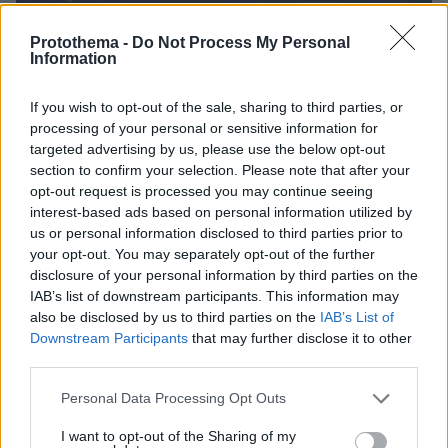
Protothema -
Do Not Process My Personal
Information
If you wish to opt-out of the sale, sharing to third parties, or
processing of your personal or sensitive information for
targeted advertising by us, please use the below opt-out
section to confirm your selection. Please note that after your
opt-out request is processed you may continue seeing
interest-based ads based on personal information utilized by
us or personal information disclosed to third parties prior to
your opt-out. You may separately opt-out of the further
disclosure of your personal information by third parties on the
IAB’s list of downstream participants. This information may
Loaded
:
also be disclosed by us to third parties on the
IAB’s List of
100.00%
09.08.2026, 14:15
Downstream Participants
that may further disclose it to other
Η Πολιτική Αεροπορία διαπίστωσε κενό στον νόμο
third parties.
όταν ένας... απίθανος τύπος προσγείωσε το
ελικόπτερό του στο Σαρακήνικο με εκατοντάδες
Please note that this website/app uses one or more Google
Personal Data Processing Opt Outs
λουόμενους - Παρέμβαση Εισαγγελέα
services and may gather and store information including but
not limited to your visit or usage behaviour. You may click to
I want to opt-out of the Sharing of my