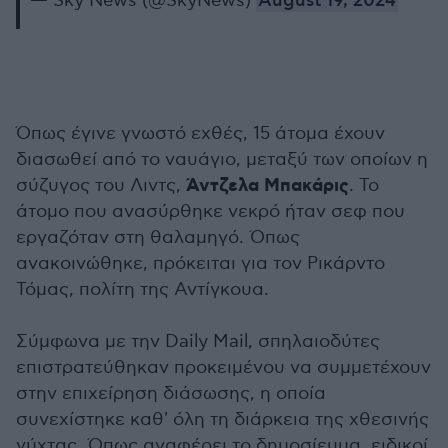
— Sky News (@SkyNews)
August 19, 2024
Όπως έγινε γνωστό εχθές, 15 άτομα έχουν
διασωθεί από το ναυάγιο, μεταξύ των οποίων η
Άντζελα Μπακάρις
σύζυγος του Λιντς,
. Το
άτομο που ανασύρθηκε νεκρό ήταν σεφ που
εργαζόταν στη θαλαμηγό. Όπως
ανακοινώθηκε, πρόκειται για τον Ρικάρντο
Τόμας, πολίτη της Αντίγκουα.
Σύμφωνα με την Daily Mail, σπηλαιοδύτες
επιστρατεύθηκαν προκειμένου να συμμετέχουν
στην επιχείρηση διάσωσης, η οποία
συνεχίστηκε καθ' όλη τη διάρκεια της χθεσινής
νύχτας. Όπως αναφέρει το δημοσίευμα, ειδικοί