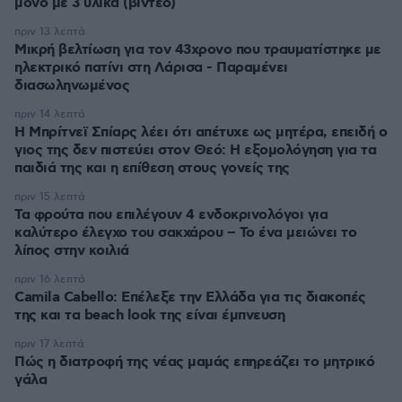
μόνο με 3 υλικά (βίντεο)
πριν 13 λεπτά
Μικρή βελτίωση για τον 43χρονο που τραυματίστηκε με
ηλεκτρικό πατίνι στη Λάρισα - Παραμένει
διασωληνωμένος
πριν 14 λεπτά
Η Μπρίτνεϊ Σπίαρς λέει ότι απέτυχε ως μητέρα, επειδή ο
γιος της δεν πιστεύει στον Θεό: Η εξομολόγηση για τα
παιδιά της και η επίθεση στους γονείς της
πριν 15 λεπτά
Τα φρούτα που επιλέγουν 4 ενδοκρινολόγοι για
καλύτερο έλεγχο του σακχάρου – Το ένα μειώνει το
λίπος στην κοιλιά
πριν 16 λεπτά
Camila Cabello: Επέλεξε την Ελλάδα για τις διακοπές
της και τα beach look της είναι έμπνευση
πριν 17 λεπτά
Πώς η διατροφή της νέας μαμάς επηρεάζει το μητρικό
γάλα