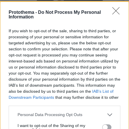
Protothema -
Do Not Process My Personal
Information
If you wish to opt-out of the sale, sharing to third parties, or
processing of your personal or sensitive information for
Τι λένε επιζώντες του ναυαγίου
targeted advertising by us, please use the below opt-out
section to confirm your selection. Please note that after your
opt-out request is processed you may continue seeing
Στους επιβάτες που διασώθηκαν
interest-based ads based on personal information utilized by
περιλαμβάνεται μια 35χρονη μητέρα που
us or personal information disclosed to third parties prior to
κρατούσε στην αγκαλιά το ενός έτους
your opt-out. You may separately opt-out of the further
κοριτσάκι της στη θάλασσα. «Για δύο
disclosure of your personal information by third parties on the
IAB’s list of downstream participants. This information may
δευτερόλεπτα έχασα τη μικρή στη θάλασσα,
also be disclosed by us to third parties on the
IAB’s List of
αλλά αμέσως την έπιασα ξανά μέσα στη μανία
Downstream Participants
that may further disclose it to other
των κυμάτων» δήλωσε η 36χρονη Σαρλότ
third parties.
Γκολούνσκι. Το παιδί είναι καλά, ενώ η μητέρα
Please note that this website/app uses one or more Google
Personal Data Processing Opt Outs
έλαβε ιατρική φροντίδα.
services and may gather and store information including but
not limited to your visit or usage behaviour. You may click to
I want to opt-out of the Sharing of my