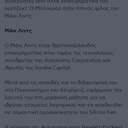
συνεργάτες από άλλα επιχειρηματικά του
πρότζεκτ. O Μπλούμερ ήταν στενός φίλος του
Μάικ Λιντς.
Μάικ Λιντς
O Μάικ Λιντς είναι Βρετανοϊρλανδός
επιχειρηματίας στον τομέα της τεχνολογίας,
συνιδρυτής της Autonomy Corporation και
ιδρυτής της Invoke Capital.
Μετά από τις σπουδές και το διδακτορικό του
στο Πανεπιστήμιο του Κέιμπριτζ, εφάρμοσε την
έρευνά του στη μηχανική μάθηση για να
ιδρύσει εταιρείες λογισμικού και να αναδειχθεί
σε σημαντική προσωπικότητα του Silicon Fen.
Η πώληση της Autonomy στην Hewlett-Packard