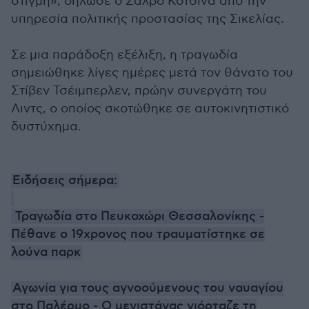
στιγμή», δήλωσε ο Σάλβο Κοτσίνα από την
υπηρεσία πολιτικής προστασίας της Σικελίας.
Σε μια παράδοξη εξέλιξη, η τραγωδία
σημειώθηκε λίγες ημέρες μετά τον θάνατο του
Στίβεν Τσέιμπερλεν, πρώην συνεργάτη του
Λιντς, ο οποίος σκοτώθηκε σε αυτοκινητιστικό
δυστύχημα.
Ειδήσεις σήμερα:
Τραγωδία στο Πευκοχώρι Θεσσαλονίκης -
Πέθανε ο 19χρονος που τραυματίστηκε σε
λούνα παρκ
Αγωνία για τους αγνοούμενους του ναυαγίου
στο Παλέρμο - Ο μεγιστάνας γιόρταζε τη