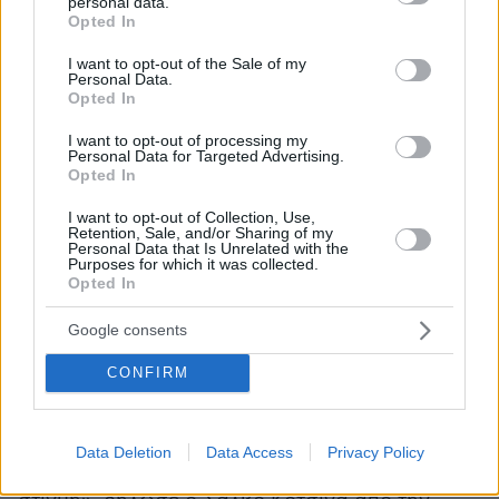
personal data.
Μητέρα και κόρη είχαν επιβιβαστεί στο
grant or deny consent to Google and its third-party tags to
Opted In
use your data for below specified purposes in below Google
Bayesian, το σκάφος που βυθίστηκε στα
consent section.
I want to opt-out of the Sale of my
ανοιχτά του Πορτικέλο, μαζί με τον σύζυγό της,
Personal Data.
συναδέλφους της και κάποιους συγγενείς.
Opted In
I want to opt-out of processing my
«Ήταν τρομερό», αφηγείται η Σαρλότ. «Μέσα
Personal Data for Targeted Advertising.
Opted In
σε λίγα λεπτά το σκάφος χτυπήθηκε από πολύ
δυνατό άνεμο και βυθίστηκε λίγο αργότερα».
I want to opt-out of Collection, Use,
Retention, Sale, and/or Sharing of my
Τόσο η 36χρονη, όσο και άλλοι επιζώντες,
Personal Data that Is Unrelated with the
Purposes for which it was collected.
ζητούν συνεχώς πληροφορίες από τους
Opted In
γιατρούς για τους αγνοούμενους.
Google consents
Η αναζήτηση για τους αγνοούμενους
CONFIRM
συνεχίστηκε κατά τη διάρκεια της νύχτας, ενώ
οι αρχές της Σικελίας τονίζουν ότι το
περιστατικό είναι αποτέλεσμα κακών
Data Deletion
Data Access
Privacy Policy
συγκυριών. «Ήταν στο λάθος μέρος τη λάθος