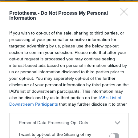
Protothema -
Do Not Process My Personal
Information
If you wish to opt-out of the sale, sharing to third parties, or
processing of your personal or sensitive information for
targeted advertising by us, please use the below opt-out
section to confirm your selection. Please note that after your
opt-out request is processed you may continue seeing
interest-based ads based on personal information utilized by
us or personal information disclosed to third parties prior to
your opt-out. You may separately opt-out of the further
disclosure of your personal information by third parties on the
IAB’s list of downstream participants. This information may
06.08.2026, 20:03
also be disclosed by us to third parties on the
IAB’s List of
Αριστοτέλης Δαμίγος: Σε κλίμα οδύνης έγινε η
Downstream Participants
that may further disclose it to other
αποτέφρωση του συντονιστή που σκοτώθηκε
third parties.
μετά τη σύγκρουση ελικοπτέρων στην Ψάθα,
φωτογραφίες
Please note that this website/app uses one or more Google
Personal Data Processing Opt Outs
services and may gather and store information including but
not limited to your visit or usage behaviour. You may click to
I want to opt-out of the Sharing of my