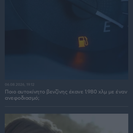
06.08.2026, 19:12
Ποιο αυτοκίνητο βενζίνης έκανε 1.980 χλμ με έναν
ανεφοδιασμό;