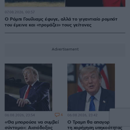
07.08.2026, 00:57
Ο Ρόμπι Γουίλιαμς έφυγε, αλλά το γιγαντιαίο ρομπότ
του έμεινε και «τρομάζει» τους γείτονες
4
5
06.08.2026, 23:54
06.08.2026, 23:42
«Θα μπορούσε να συμβεί
Ο Τραμπ θα απαγορεύσει
σύντομα»: Αισιόδοξος
τη χορήγηση υπηκοότητας