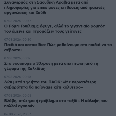
Συναγερμός στη Σαουδική Αραβία μετά από
πληροφορίες για επικείμενες επιθέσεις από ιρακινές
οργανώσεις και Χούθι
07.08.2026, 00:57
Ο Ρόμπι Γουίλιαμς έφυγε, αλλά το γιγαντιαίο ρομπότ
του έμεινε και «τρομάζει» τους γείτονες
07.08.2026, 00:30
Παιδιά και κατοικίδια: Πώς μαθαίνουμε στα παιδιά να τα
σέβονται
07.08.2026, 00:17
Στο νοσοκομείο 30χρονη μετά από πτώση από τη
γέφυρα της Χαλκίδας
07.08.2026, 00:10
Λίσι μετά την ήττα του ΠΑΟΚ: «Με περισσότερη
σοβαρότητα θα παίρναμε κάτι καλύτερο»
07.08.2026, 00:03
Βλάβη, ατύχημα ή πρόβλημα στο ταξίδι; Η κάλυψη που
πολλοί αγνοούν
06.08.2026, 23:57