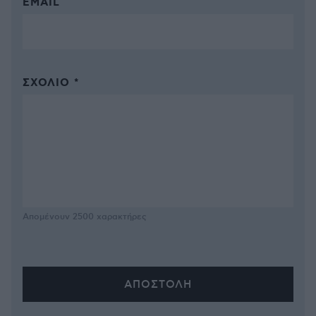
EMAIL
ΣΧΌΛΙΟ *
Απομένουν
2500
χαρακτήρες