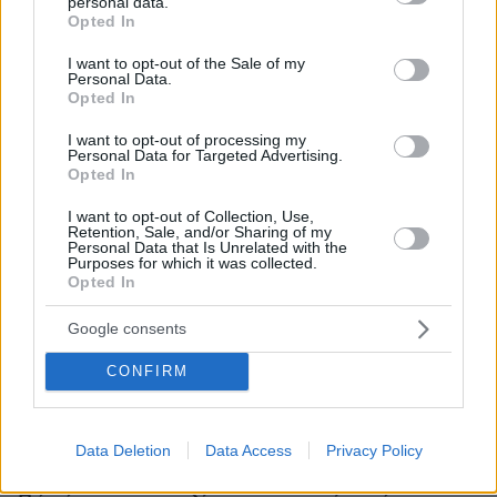
personal data.
grant or deny consent to Google and its third-party tags to
Opted In
use your data for below specified purposes in below Google
consent section.
I want to opt-out of the Sale of my
Personal Data.
Opted In
I want to opt-out of processing my
Personal Data for Targeted Advertising.
Opted In
I want to opt-out of Collection, Use,
Retention, Sale, and/or Sharing of my
Personal Data that Is Unrelated with the
Purposes for which it was collected.
Opted In
Google consents
CONFIRM
Data Deletion
Data Access
Privacy Policy
06.08.2026, 21:23