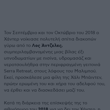
Τον Σεπτέμβριο και τον Οκτώβριο του 2018 ο
Χάντερ νοίκιασε πολυτελή σπίτια διακοπών
Λος Άντζελες,
γύρω από το
συμπεριλαμβανομένης μιας βίλας έξι
υπνοδωματίων με πισίνα, υδρομασάζ και
νεροτσουλήθρα στην περιφραγμένη γειτονιά
Serra Retreat, στους λόφους του Μαλιμπού.
Εκεί, προσκάλεσε μια φίλη της Χάλι Μπάιντεν,
πρώην ερωμένη του και χήρα του αδελφού του,
να έρθει και να διασκεδάσει μαζί του.
Κατά τη διάρκεια της επίσκεψής της το
2018
φθινόπωρο του
για να δει τον Χάντερ, η