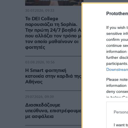
Η Regent Str
30.07.2026, 09:33
λίστα, καταλ
Protothe
Το DEI College
56.900 επισκ
παρουσιάζει τη Sophia.
If you wish 
προορισμός π
Την πρώτη 24/7 βοηθό AI
sensitive in
που αλλάζει τον τρόπο με
confirm you
τον οποίο μαθαίνουν οι
«Το Λονδίνο ε
continue se
φοιτητές
information 
λιανικό εμπό
further disc
κέντρου αγορ
03.08.2026, 10:56
participants
προσφορά της
Downstream 
Η Smart φοιτητική
κατοικία στην καρδιά της
ιστορικά ορό
Please note
Αθήνας
Ευρώπη»
ανέ
information 
deny consent
Λονδίνο της 
29.07.2026, 09:39
in below Go
Real Estate.
Διασκεδάζουμε
υπεύθυνα, επιστρέφουμε
Persona
με ασφάλεια
«Γνωρίζουμε 
I want t
περισσότερο 