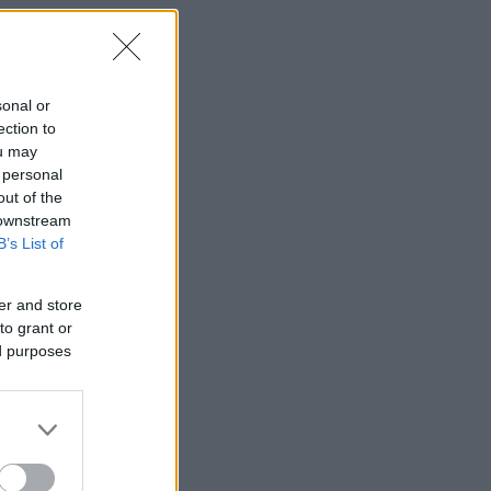
ή
ής
sonal or
η.
ection to
ou may
 personal
out of the
 downstream
B’s List of
ην
er and store
to grant or
ed purposes