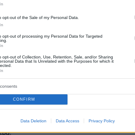
In
λά παρά τις προκλήσεις, η Oxford Street και 
t παραμένουν προορισμοί που πρέπει να
o opt-out of the Sale of my Personal Data.
 Ως εκ τούτου, και οι δύο συνεχίζουν να
In
ισχυρά brand, τα οποία είναι πόλος έλξης για
to opt-out of processing my Personal Data for Targeted
ημείωσε.
ing.
In
 υποδηλώνουν ότι έχει αποκατασταθεί κάποιο
o opt-out of Collection, Use, Retention, Sale, and/or Sharing
ersonal Data that Is Unrelated with the Purposes for which it
νικότητας σε κορυφαίους ευρωπαϊκούς
lected.
In
 οι φυσικές επιχειρήσεις εξακολουθούν να
, τα κέντρα των πόλεων αποδεικνύουν την
consents
 τους, μαζί με μερικά νέα μοντέλα λιανικής π
 επιτυχία»
ανέφερε ο
Πάτρικ Ντελκόλ
στέλεχ
CONFIRM
as Real Estate.
Data Deletion
Data Access
Privacy Policy
ερα: