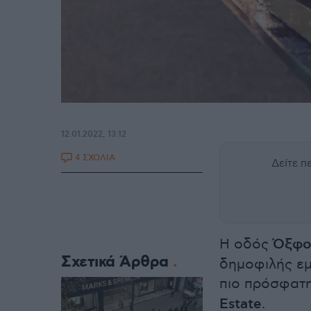
12.01.2022, 13:12
4 ΣΧΟΛΙΑ
Δείτε 
Η οδός
Όξφο
Σχετικά Άρθρα
δημοφιλής ε
πιο πρόσφατ
Estate
.