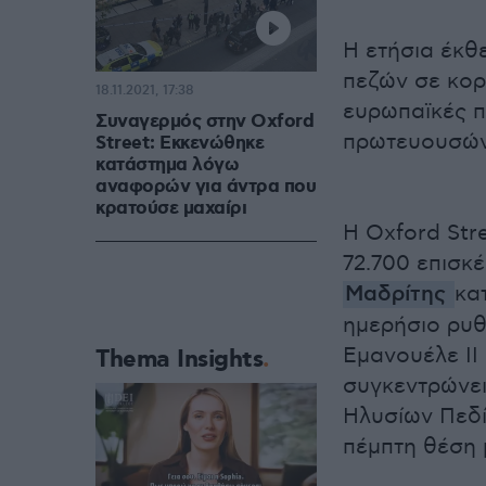
Η ετήσια έκθ
πεζών σε κορ
18.11.2021, 17:38
ευρωπαϊκές π
Συναγερμός στην Oxford
πρωτευουσών
Street: Εκκενώθηκε
κατάστημα λόγω
αναφορών για άντρα που
κρατούσε μαχαίρι
Η Oxford Str
72.700 επισκέ
Μαδρίτης
κα
ημερήσιο ρυθ
Εμανουέλε ΙΙ 
Thema Insights
συγκεντρώνει
Ηλυσίων Πεδί
πέμπτη θέση 