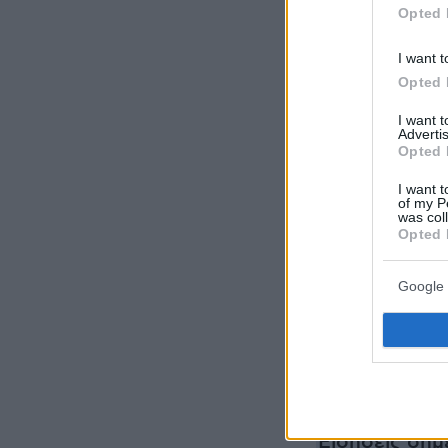
Opted 
πανδημίας, αλ
Regent Stree
I want t
επισκεφτείτε.
Opted 
προσελκύουν 
I want 
επισκέπτες»
σ
Advertis
Opted 
«Τα ευρήματα
I want t
of my P
επίπεδο κανο
was col
Opted 
προορισμούς:
προσελκύουν 
Google 
ελκυστικότητα
εισάγονται με
της BNP Parib
Ειδήσεις σήμ