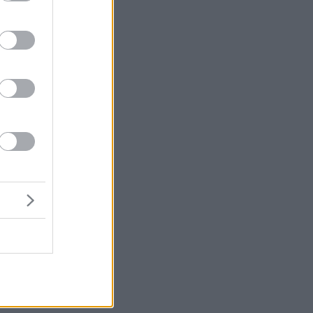
η
ου
ος