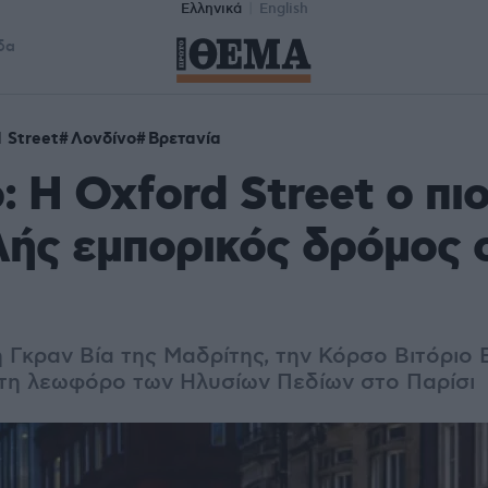
Ελληνικά
English
δα
 Street
Λονδίνο
Βρετανία
: Η Oxford Street ο πι
ής εμπορικός δρόμος 
 Γκραν Βία της Μαδρίτης, την Κόρσο Βιτόριο 
 τη λεωφόρο των Ηλυσίων Πεδίων στο Παρίσι