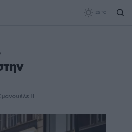
25
°C
ο
στην
Εμανουέλε ΙΙ