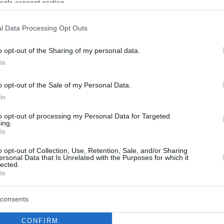
ogle consent section.
l Data Processing Opt Outs
κοί, που προχώρησαν σε προληπτική εκκένωση, δεν
ίσει ακόμα τον ύποπτο κάποιον άνθρωπο που να έχει
o opt-out of the Sharing of my personal data.
In
o opt-out of the Sale of my Personal Data.
In
to opt-out of processing my Personal Data for Targeted
ing.
In
o opt-out of Collection, Use, Retention, Sale, and/or Sharing
ersonal Data that Is Unrelated with the Purposes for which it
lected.
In
consents
CONFIRM