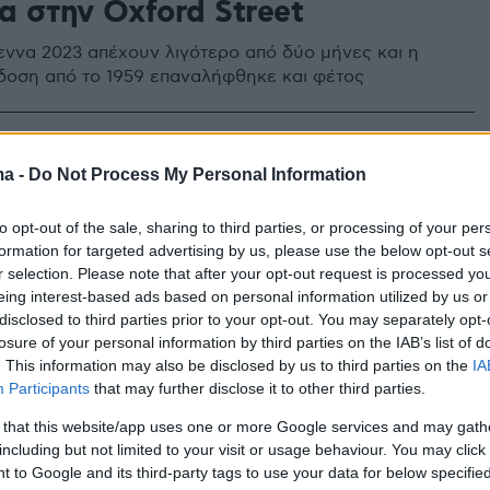
α στην Oxford Street
εννα 2023 απέχουν λιγότερο από δύο μήνες και η
δοση από το 1959 επαναλήφθηκε και φέτος
4
rd Street ο πιο δημοφιλής
ma -
Do Not Process My Personal Information
κός δρόμος στην Ευρώπη
to opt-out of the sale, sharing to third parties, or processing of your per
formation for targeted advertising by us, please use the below opt-out s
 τη Γκραν Βία της Μαδρίτης, την Κόρσο Βιτόριο
r selection. Please note that after your opt-out request is processed y
Ι στο Μιλάνο και τη λεωφόρο των Ηλυσίων Πεδίων στο
eing interest-based ads based on personal information utilized by us or
disclosed to third parties prior to your opt-out. You may separately opt-
losure of your personal information by third parties on the IAB’s list of
. This information may also be disclosed by us to third parties on the
IA
Participants
that may further disclose it to other third parties.
ρμός στην Oxford Street:
 that this website/app uses one or more Google services and may gath
θηκε κατάστημα λόγω
including but not limited to your visit or usage behaviour. You may click 
 to Google and its third-party tags to use your data for below specifi
ών για άντρα που κρατούσε