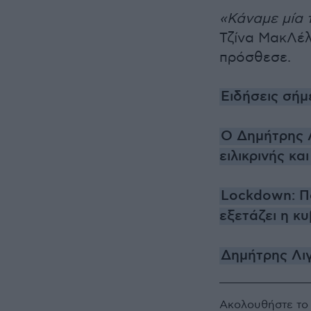
«Κάναμε μία 
Τζίνα ΜακΛέ
πρόσθεσε.
Ειδήσεις σήμ
Ο Δημήτρης Λ
ειλικρινής κα
Lockdown: Πό
εξετάζει η κ
Δημήτρης Λιγ
Ακολουθήστε τ