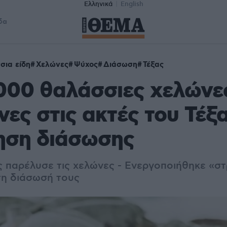
Ελληνικά
English
δα
σια είδη
Χελώνες
Ψύχος
Διάσωση
Τέξας
000 θαλάσσιες χελώνε
ες στις ακτές του Τέξα
ηση διάσωσης
ς παρέλυσε τις χελώνες - Ενεργοποιήθηκε «σ
τη διάσωσή τους