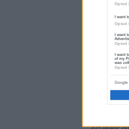
Opted 
I want t
Opted 
I want 
Advertis
Opted 
I want t
of my P
was col
Opted 
Από την περ
Chelonia myda
Google 
διασώθηκαν 
Ντόνα Σάβερ
Salvage Netwo
κατηγορίες χ
«Το ψύχος βρ