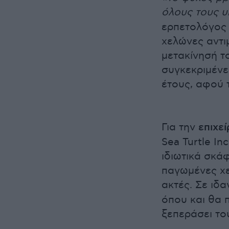
όλους τους υ
ερπετολόγος 
χελώνες αντι
μετακίνησή τ
συγκεκριμένε
έτους, αφού τ
Για την
επιχε
Sea Turtle I
ιδιωτικά σκά
παγωμένες χε
ακτές. Σε ιδ
όπου και θα 
ξεπεράσει το