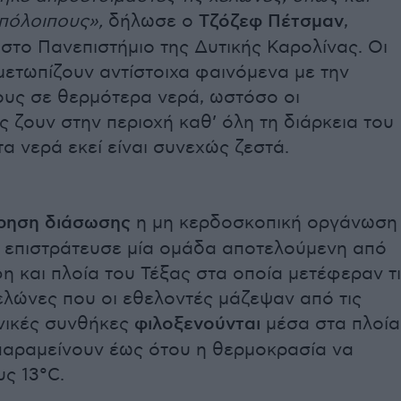
πόλοιπους»,
δήλωσε ο
Τζόζεφ Πέτσμαν
,
στο Πανεπιστήμιο της Δυτικής Καρολίνας. Οι
μετωπίζουν αντίστοιχα φαινόμενα με την
ους σε θερμότερα νερά, ωστόσο οι
ς ζουν στην περιοχή καθ’ όλη τη διάρκεια του
α νερά εκεί είναι συνεχώς ζεστά.
ίρηση διάσωσης
η μη κερδοσκοπική οργάνωση
nc επιστράτευσε μία ομάδα αποτελούμενη από
φη και πλοία του Τέξας στα οποία μετέφεραν τ
λώνες που οι εθελοντές μάζεψαν από τις
ανικές συνθήκες
φιλοξενούνται
μέσα στα πλοία
παραμείνουν έως ότου η θερμοκρασία να
υς 13°C.