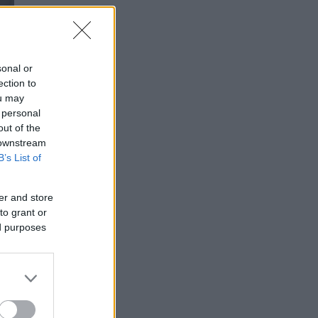
sonal or
ection to
ou may
 personal
out of the
 downstream
B’s List of
er and store
to grant or
ed purposes