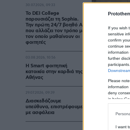
30.07.2026, 09:33
Το DEI College
Protothe
παρουσιάζει τη Sophia.
Την πρώτη 24/7 βοηθό AI
If you wish 
που αλλάζει τον τρόπο με
sensitive in
τον οποίο μαθαίνουν οι
confirm you
φοιτητές
continue se
information 
03.08.2026, 10:56
further disc
participants
Η Smart φοιτητική
Downstream 
κατοικία στην καρδιά της
Αθήνας
Please note
information 
deny consent
29.07.2026, 09:39
in below Go
Διασκεδάζουμε
υπεύθυνα, επιστρέφουμε
με ασφάλεια
Persona
I want t