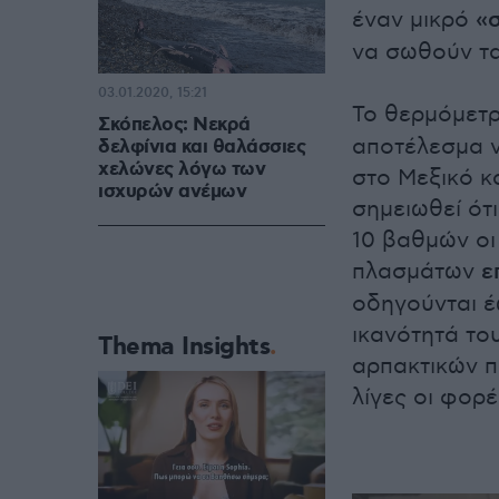
έναν μικρό
«
να σωθούν τα
03.01.2020, 15:21
Το θερμόμετ
Σκόπελος: Νεκρά
αποτέλεσμα ν
δελφίνια και θαλάσσιες
χελώνες λόγω των
στο Μεξικό κα
ισχυρών ανέμων
σημειωθεί ότ
10 βαθμών οι
πλασμάτων
ε
οδηγούνται έ
ικανότητά το
Thema Insights
αρπακτικών πο
λίγες οι φορέ