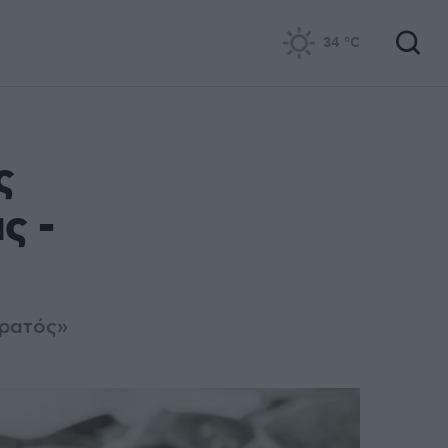
34
°C
ς
ς -
τρατός»