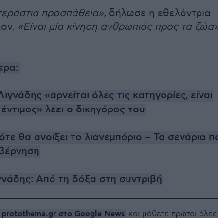
τεράστια προσπάθεια»,
δήλωσε η εθελόντρια
λαν.
«Είναι μία κίνηση ανθρωπιάς προς τα ζώα
ερα:
ιγνάδης «αρνείται όλες τις κατηγορίες, είναι
ι έντιμος» λέει ο δικηγόρος του
τε θα ανοίξει το λιανεμπόριο – Τα σενάρια π
υβέρνηση
νάδης: Από τη δόξα στη συντριβή
protothema.gr στο Google News
ο
και μάθετε πρώτοι όλες