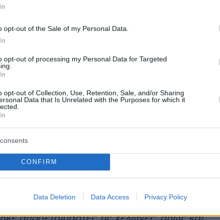
In
o opt-out of the Sale of my Personal Data.
In
to opt-out of processing my Personal Data for Targeted
ing.
In
o opt-out of Collection, Use, Retention, Sale, and/or Sharing
ersonal Data that Is Unrelated with the Purposes for which it
lected.
In
ασμένη Παρασκευή σχεδόν
7.000 χελώνες
s, Caretta caretta και Lepidochelys kempii
consents
χάρη στον «στρατό εθελοντώ», όπως δήλωσε 
συντονίστρια του Sea Turtle Stranding and
CONFIRM
rk στο National Geographic. Και οι τρεις αυτ
ελώνων θεωρούνται είδη υπό εξαφάνιση.
Data Deletion
Data Access
Privacy Policy
ήκε απροετοίμαστες τις χελώνες, όπως και