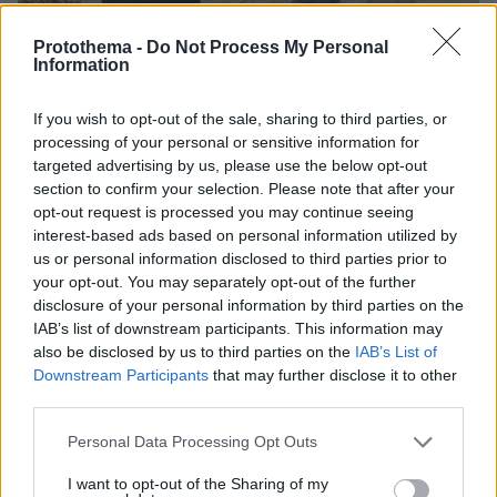
Protothema -
Do Not Process My Personal
Information
If you wish to opt-out of the sale, sharing to third parties, or
processing of your personal or sensitive information for
targeted advertising by us, please use the below opt-out
section to confirm your selection. Please note that after your
1
12.02.2025, 11:13
opt-out request is processed you may continue seeing
Κύμα ψύχους στο Ιράν: Κλειστές οι υπηρεσίες και τα
interest-based ads based on personal information utilized by
σχολεία σε Τεχεράνη και πάνω από 20 επαρχίες
us or personal information disclosed to third parties prior to
your opt-out. You may separately opt-out of the further
Tους τελευταίους μήνες η χώρα έχει αναγκαστεί να
disclosure of your personal information by third parties on the
επιβάλει περιορισμούς στην κατανάλωση ρεύματος
IAB’s list of downstream participants. This information may
καθώς το αέριο και τα καύσιμα δεν επαρκούν για να
also be disclosed by us to third parties on the
IAB’s List of
τροφοδοτήσουν τους σταθμούς παραγωγής
Downstream Participants
that may further disclose it to other
third parties.
Please note that this website/app uses one or more Google
Personal Data Processing Opt Outs
services and may gather and store information including but
not limited to your visit or usage behaviour. You may click to
I want to opt-out of the Sharing of my