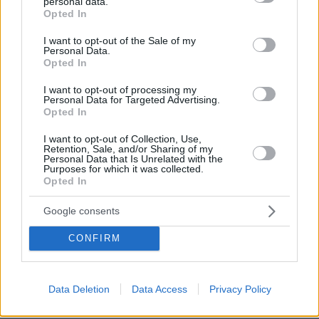
personal data.
grant or deny consent to Google and its third-party tags to
Opted In
use your data for below specified purposes in below Google
consent section.
I want to opt-out of the Sale of my
Personal Data.
Opted In
I want to opt-out of processing my
Personal Data for Targeted Advertising.
Opted In
I want to opt-out of Collection, Use,
Retention, Sale, and/or Sharing of my
Personal Data that Is Unrelated with the
Purposes for which it was collected.
Opted In
Google consents
CONFIRM
22.01.2024, 16:26
Τσουχτερό κρύο και τις επόμενες ημέρες - Προσοχή
στον παγετό συνιστούν οι μετεωρολόγοι
Data Deletion
Data Access
Privacy Policy
Παραμένει σε ισχύ το έκτακτο δελτίο επιδείνωσης