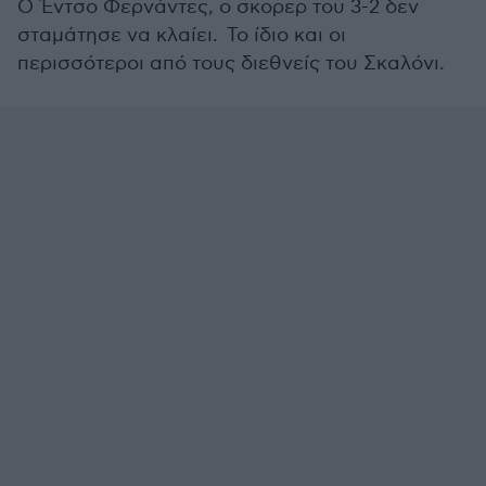
Ο Έντσο Φερνάντες, ο σκορερ του 3-2 δεν
σταμάτησε να κλαίει. Το ίδιο και οι
περισσότεροι από τους διεθνείς του Σκαλόνι.