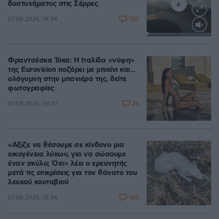
δυστυχήματος στις Σέρρες
120
07.08.2026, 18:54
Loaded
:
100.00%
Φραντσέσκα Τόκα: Η Ιταλίδα «νύφη»
της Eurovision ποζάρει με μπικίνι και...
ολόγυμνη στην μπανιέρα της, δείτε
φωτογραφίες
26
07.08.2026, 20:57
«Άξιζε να θέσουμε σε κίνδυνο μια
οικογένεια λύκων, για να σώσουμε
έναν σκύλο; Όχι» λέει ο ερευνητής
μετά τις επικρίσεις για τον θάνατο του
λευκού κουταβιού
105
07.08.2026, 18:54