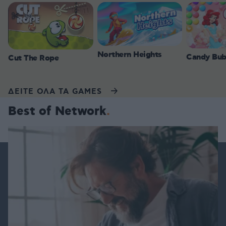
Northern Heights
Candy Bub
Cut The Rope
ΔΕΙΤΕ ΟΛΑ ΤΑ GAMES
Best of Network