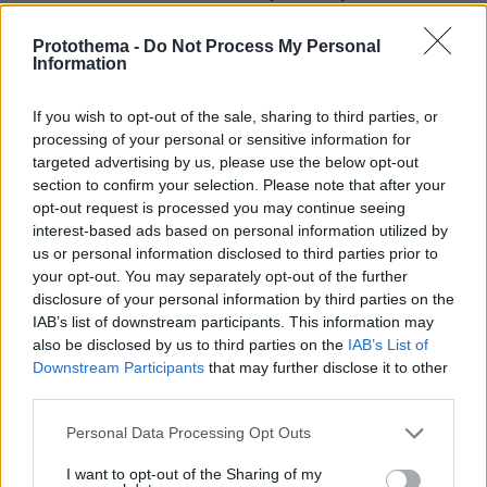
πριν 10 λεπτά
Protothema -
Do Not Process My Personal
Δεύτερη εβδομάδα κερδών στη Wall Street: Νέο ρεκόρ
Information
για τον S&P 500
πριν 15 λεπτά
If you wish to opt-out of the sale, sharing to third parties, or
«Πόλεμος» Ισπανίας και Ιταλίας λόγω της Θέουτα: Η
processing of your personal or sensitive information for
Μαδρίτη επιβάλει και αυτή έλεγχους στα σύνορα, η
targeted advertising by us, please use the below opt-out
Ρώμη «δεν δέχεται τελεσίγραφα»
section to confirm your selection. Please note that after your
πριν 19 λεπτά
opt-out request is processed you may continue seeing
Οι ΗΠΑ «βλέπουν» σύντομα μια συμφωνία για τα Στενά
interest-based ads based on personal information utilized by
του Ορμούζ, «υπάρχει πρόοδος μεταξύ Ιράν και Ομάν»
us or personal information disclosed to third parties prior to
your opt-out. You may separately opt-out of the further
πριν 23 λεπτά
disclosure of your personal information by third parties on the
«Βγήκα χάλια!»: Γιατί δεν μας αρέσουμε στις
IAB’s list of downstream participants. This information may
φωτογραφίες, ενώ οι άλλοι μάς βλέπουν όμορφους
also be disclosed by us to third parties on the
IAB’s List of
πριν 23 λεπτά
Downstream Participants
that may further disclose it to other
Νέα Αγχίαλος: 66χρονος σάτυρος αυνανιζόταν
third parties.
πρακολουθώντας την 13χρονη γειτόνισσα του
Please note that this website/app uses one or more Google
Personal Data Processing Opt Outs
πριν 32 λεπτά
services and may gather and store information including but
Μπορούμε να καταψύξουμε τα σύκα;
not limited to your visit or usage behaviour. You may click to
I want to opt-out of the Sharing of my