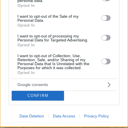
personal data.
grant or deny consent to Google and its third-party tags to
πριν 34 λεπτά
Opted In
Η φωτογραφία της 61χρονης Ελίζαμπεθ Χάρλεϊ με
use your data for below specified purposes in below Google
μπικίνι
consent section.
I want to opt-out of the Sale of my
Personal Data.
πριν 40 λεπτά
Opted In
Ο «Δράκος» του Λονδίνου: 40χρονος με προβλήματα
όρασης σκότωνε και βίαζε γυναίκες, η αστυνομία τον
I want to opt-out of processing my
είχε συλλάβει και τον άφησε ελεύθερο
Personal Data for Targeted Advertising.
Opted In
πριν 44 λεπτά
Οι 10 «ήσυχες» παραλίες της Νάξου
I want to opt-out of Collection, Use,
Retention, Sale, and/or Sharing of my
Personal Data that Is Unrelated with the
Purposes for which it was collected.
ΔΕΙΤΕ ΟΛΕΣ ΤΙΣ ΕΙΔΗΣΕΙΣ
Opted In
Google consents
CONFIRM
ΤΑ ΠΙΟ ΔΗΜΟΦΙΛΗ
Data Deletion
Data Access
Privacy Policy