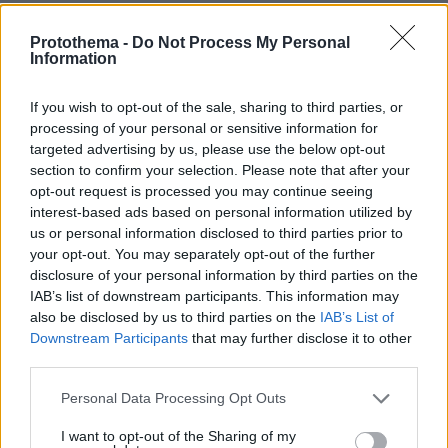
πριν 8 λεπτά
Protothema -
Do Not Process My Personal
Με νέα τιμή η Mercedes A-Class στην Ελλάδα
Information
πριν 12 λεπτά
Γιατί δεν έσωσα το κουτάβι: Ο ερευνητής που
If you wish to opt-out of the sale, sharing to third parties, or
κατέγραφε τη συμβίωση του μικρού σκυλιού με αγέλη
processing of your personal or sensitive information for
λύκων εξηγεί γιατί δεν επενέβη, όταν το είδε άρρωστο
targeted advertising by us, please use the below opt-out
section to confirm your selection. Please note that after your
πριν 13 λεπτά
opt-out request is processed you may continue seeing
ΠΑΟΚ - Άντερλεχτ: Στην Τούμπα για την πρώτη νίκη
στον τρίτο προκριματικό γύρο του Europa League, δείτε
interest-based ads based on personal information utilized by
τις εντεκάδες
us or personal information disclosed to third parties prior to
your opt-out. You may separately opt-out of the further
πριν 14 λεπτά
disclosure of your personal information by third parties on the
Η κόρη του Τομ Κρουζ και της Κέιτι Χολμς συμμετείχε
IAB’s list of downstream participants. This information may
σε queer διασκευή έργου του Σαίξπηρ και έκλεψε τις
also be disclosed by us to third parties on the
IAB’s List of
εντυπώσεις
Downstream Participants
that may further disclose it to other
πριν 16 λεπτά
third parties.
Εσείς τι βάζετε στο συρτάρι κάτω από τον φούρνο; -
Please note that this website/app uses one or more Google
Γιατί το χρησιμοποιούμε όλοι λάθος
Personal Data Processing Opt Outs
services and may gather and store information including but
πριν 16 λεπτά
not limited to your visit or usage behaviour. You may click to
I want to opt-out of the Sharing of my