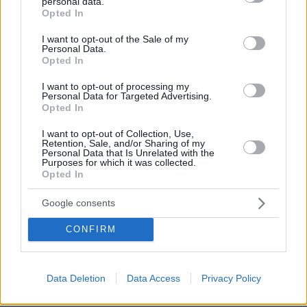
Αρέσει στις γάτες το παιχνίδι “Φέρτο” όσο και στους
personal data.
grant or deny consent to Google and its third-party tags to
Opted In
σκύλους; Η απάντηση θα σας εκπλήξει
use your data for below specified purposes in below Google
consent section.
πριν 16 λεπτά
I want to opt-out of the Sale of my
Personal Data.
Άρης: Υπέγραψε έως το 2028 και ανακοινώθηκε ο
Opted In
Μοκόκα
I want to opt-out of processing my
πριν 20 λεπτά
Personal Data for Targeted Advertising.
Τουλάχιστον 25 τραυματίες, οι επτά σοβαρά, από
Opted In
σύγκρουση δύο τραμ στο Γκελζενκίρχεν της Γερμανίας,
βίντεο
I want to opt-out of Collection, Use,
Retention, Sale, and/or Sharing of my
πριν 23 λεπτά
Personal Data that Is Unrelated with the
Μυστηριώδεις θάνατοι ταράνδων στο αρχιπέλαγος
Purposes for which it was collected.
Opted In
Σβάλμπαρντ στη Νορβηγία
πριν 25 λεπτά
Google consents
Σούπερ Καπ: Ο Παπαπέτρου διαιτητής του τελικού της
ΑΕΚ με τον ΟΦΗ
CONFIRM
ΔΕΙΤΕ ΟΛΕΣ ΤΙΣ ΕΙΔΗΣΕΙΣ
Data Deletion
Data Access
Privacy Policy