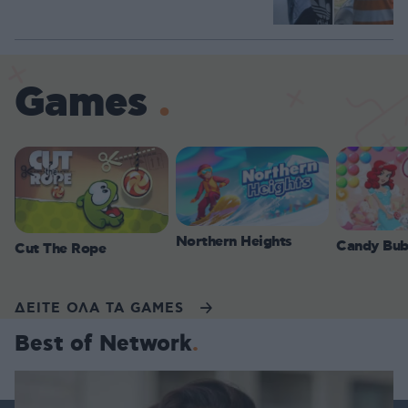
Games
Northern Heights
Candy Bub
Cut The Rope
ΔΕΙΤΕ ΟΛΑ ΤΑ GAMES
Best of Network