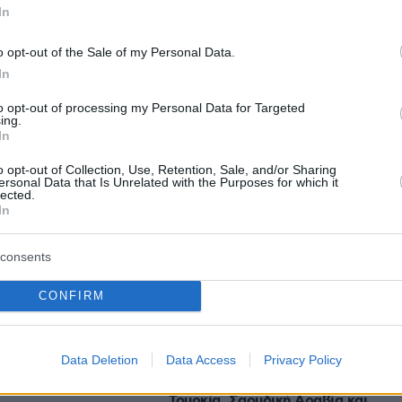
protothema.gr στο Google News
In
το
και μάθετε πρώτοι
εις
o opt-out of the Sale of my Personal Data.
Ειδήσεις
In
 τελευταίες
από την Ελλάδα και τον Κόσμο, τη
Protothema.gr
μβαίνουν, στο
to opt-out of processing my Personal Data for Targeted
ing.
In
o opt-out of Collection, Use, Retention, Sale, and/or Sharing
Ειδήσεις
Δημοφιλή
Σχολιασμέν
ΗΣΕΩΝ
ersonal Data that Is Unrelated with the Purposes for which it
lected.
In
πριν 21 λεπτά
σμένη BMW δεν
Ο περίεργος τρόπος της γάτας να
consents
οστατεύσει τον
πει σ’ αγαπώ
ις σφαίρες
CONFIRM
πριν 28 λεπτά
Εβδομάδα Μόδας Κοπεγχάγης: Το
σωσης
kitten heel που δεν περιμέναμε να
 γυναίκας από
δούμε
Data Deletion
Data Access
Privacy Policy
 στην περιοχή της
πριν 41 λεπτά
κιδική
Τουρκία, Σαουδική Αραβία και