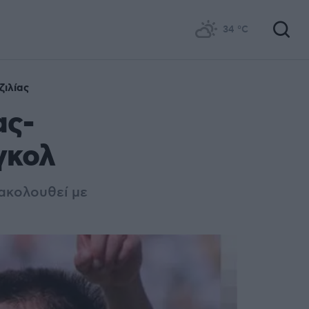
34
°C
ζιλίας
ας-
γκολ
 ακολουθεί με