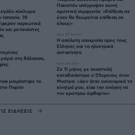
Πακιστάν υπέγραψαν κοινή
εγάλο κύκλωμα
αμυντική συμφωνία: «Επίθεση σε
 Ισπανία: 78
έναν θα θεωρείται επίθεση σε
τέφεραν ναρκωτικά
όλους»
ία και μετανάστες
πριν 43 λεπτά
πη
Η απόλυτη υποκρισία προς τους
Ελληνες και τα ηλεκτρικά
ατερίνας
αυτοκίνητα
μαγιό στη θάλασσα,
πριν μία ώρα
φίες
Σε 11 μήνες με αναστολή
καταδικάστηκε ο 55χρονος στον
row μοιράστηκε το
Μυστρα: «Δεν ήταν οικονομικά τα
στο Παρίσι
κίνητρά μου, είχα την ανάγκη να
τον κρατήσω άφθαρτο»
ΤΙΣ ΕΙΔΗΣΕΙΣ