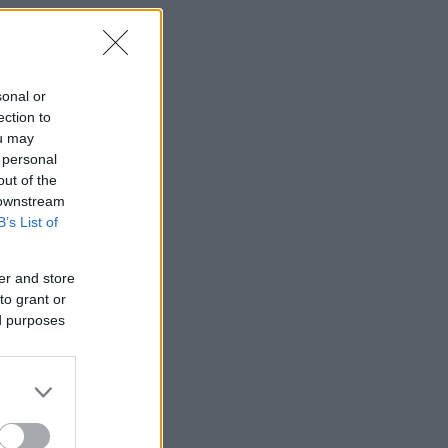
sonal or
ection to
ou may
 personal
out of the
 downstream
B’s List of
er and store
to grant or
ed purposes