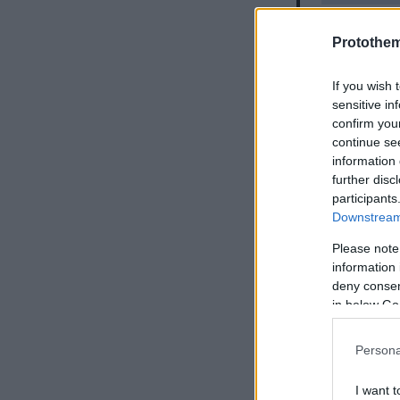
— DAZN 
Protothe
If you wish 
sensitive in
confirm you
continue se
information 
further disc
participants
Downstream 
Please note
information 
deny consent
in below Go
Persona
I want t