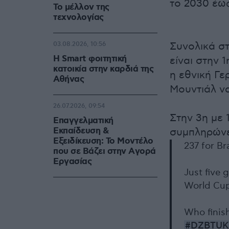
το 2030 έω
Το μέλλον της
τεχνολογίας
Συνολικά στ
03.08.2026, 10:56
Η Smart φοιτητική
είναι στην 
κατοικία στην καρδιά της
η εθνική Γε
Αθήνας
Μουντιάλ να
26.07.2026, 09:54
Στην 3η με 
Επαγγελματική
Εκπαίδευση &
συμπληρώνει
Εξειδίκευση: Το Mοντέλο
237 for Br
που σε Bάζει στην Aγορά
Eργασίας
Just five 
World Cup
Who finish
#DZBTUK