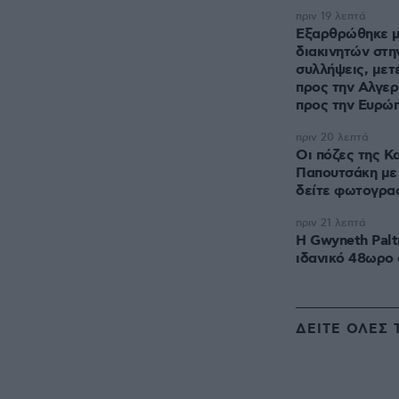
πριν 19 λεπτά
Εξαρθρώθηκε μ
διακινητών στην
συλλήψεις, με
προς την Αλγερ
προς την Ευρώ
πριν 20 λεπτά
Οι πόζες της Κ
Παπουτσάκη με 
δείτε φωτογρα
πριν 21 λεπτά
Η Gwyneth Palt
ιδανικό 48ωρο 
ΔΕΙΤΕ ΟΛΕΣ 