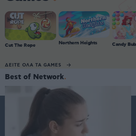
Northern Heights
Candy Bub
Cut The Rope
ΔΕΙΤΕ ΟΛΑ ΤΑ GAMES
Best of Network