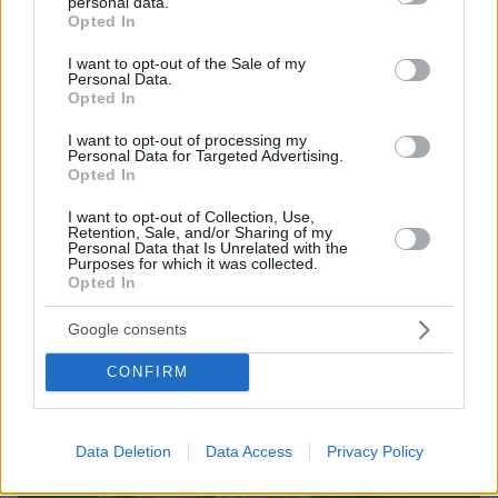
personal data.
grant or deny consent to Google and its third-party tags to
Opted In
use your data for below specified purposes in below Google
consent section.
I want to opt-out of the Sale of my
Personal Data.
Opted In
I want to opt-out of processing my
Personal Data for Targeted Advertising.
Opted In
I want to opt-out of Collection, Use,
Retention, Sale, and/or Sharing of my
Personal Data that Is Unrelated with the
Purposes for which it was collected.
Opted In
09.06.2026, 17:20
Google consents
Άταμαν: «Έχω παίξει πάνω από 45 τελικούς και ποτέ δεν
έχω δει τόσο μεγάλη διαφορά στις βολές», δείτε βίντεο
CONFIRM
Data Deletion
Data Access
Privacy Policy