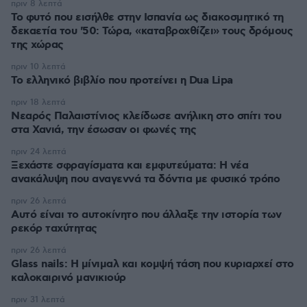
πριν 8 λεπτά
Το φυτό που εισήλθε στην Ισπανία ως διακοσμητικό τη
δεκαετία του '50: Τώρα, «καταβροχθίζει» τους δρόμους
της χώρας
πριν 10 λεπτά
Το ελληνικό βιβλίο που προτείνει η Dua Lipa
πριν 18 λεπτά
Νεαρός Παλαιστίνιος κλείδωσε ανήλικη στο σπίτι του
στα Χανιά, την έσωσαν οι φωνές της
πριν 24 λεπτά
Ξεχάστε σφραγίσματα και εμφυτεύματα: Η νέα
ανακάλυψη που αναγεννά τα δόντια με φυσικό τρόπο
πριν 26 λεπτά
Αυτό είναι το αυτοκίνητο που άλλαξε την ιστορία των
ρεκόρ ταχύτητας
πριν 26 λεπτά
Glass nails: Η μίνιμαλ και κομψή τάση που κυριαρχεί στο
καλοκαιρινό μανικιούρ
πριν 31 λεπτά