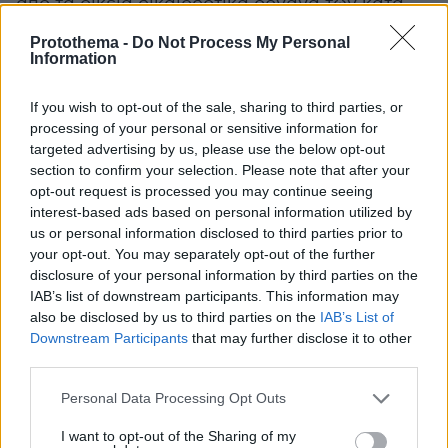
από τα οικεία δικαιοδοτικά όργανα των κατά
περίπτωση διοργανωτριών αρχών.
Protothema -
Do Not Process My Personal
Information
protothema.gr στο Google News
Ακολουθήστε το
If you wish to opt-out of the sale, sharing to third parties, or
και μάθετε πρώτοι όλες τις ειδήσεις
processing of your personal or sensitive information for
targeted advertising by us, please use the below opt-out
Ειδήσεις
Δείτε όλες τις τελευταίες
από την Ελλάδα
section to confirm your selection. Please note that after your
και τον Κόσμο, τη στιγμή που συμβαίνουν, στο
opt-out request is processed you may continue seeing
interest-based ads based on personal information utilized by
Protothema.gr
us or personal information disclosed to third parties prior to
your opt-out. You may separately opt-out of the further
Σχετικά Άρθρα
disclosure of your personal information by third parties on the
IAB’s list of downstream participants. This information may
also be disclosed by us to third parties on the
IAB’s List of
Downstream Participants
that may further disclose it to other
third parties.
Please note that this website/app uses one or more Google
Personal Data Processing Opt Outs
services and may gather and store information including but
not limited to your visit or usage behaviour. You may click to
I want to opt-out of the Sharing of my