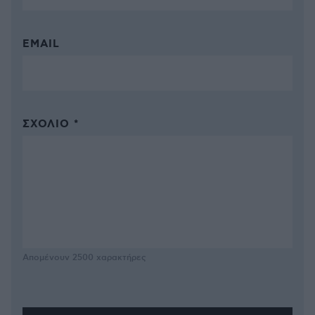
EMAIL
ΣΧΌΛΙΟ *
Απομένουν
2500
χαρακτήρες