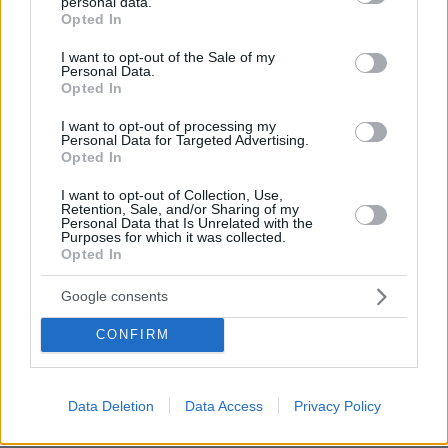
personal data.
grant or deny consent to Google and its third-party tags to
Opted In
use your data for below specified purposes in below Google
consent section.
I want to opt-out of the Sale of my
Personal Data.
Opted In
I want to opt-out of processing my
Personal Data for Targeted Advertising.
Opted In
I want to opt-out of Collection, Use,
Retention, Sale, and/or Sharing of my
Personal Data that Is Unrelated with the
Purposes for which it was collected.
Opted In
Google consents
08.06.2026, 19:13
CONFIRM
Τηγάνης, Τσιμπούρης και Καρπάνος η διαιτητική τριάδα του
3ου τελικού Ολυμπιακός-Παναθηναϊκός
Data Deletion
Data Access
Privacy Policy
Thema Insights