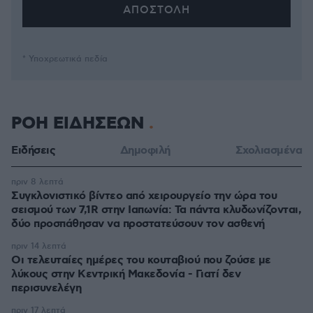
* Υποχρεωτικά πεδία
ΡΟΗ ΕΙΔΗΣΕΩΝ
Ειδήσεις
Δημοφιλή
Σχολιασμένα
πριν 8 λεπτά
Συγκλονιστικό βίντεο από χειρουργείο την ώρα του
σεισμού των 7,1R στην Ιαπωνία: Τα πάντα κλυδωνίζονται,
δύο προσπάθησαν να προστατεύσουν τον ασθενή
πριν 14 λεπτά
Οι τελευταίες ημέρες του κουταβιού που ζούσε με
λύκους στην Κεντρική Μακεδονία - Γιατί δεν
περισυνελέγη
πριν 17 λεπτά