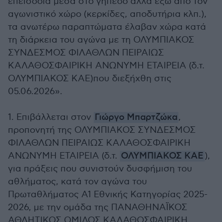
επεισόδια μέσα στο γήπεδο αλλά έξω από τον
αγωνιστικό χώρο (κερκίδες, αποδυτήρια κλπ.),
τα ανωτέρω παραπτώματα έλαβαν χώρα κατά
τη διάρκεια του αγώνα με τη ΟΛΥΜΠΙΑΚΟΣ
ΣΥΝΔΕΣΜΟΣ ΦΙΛΑΘΛΩΝ ΠΕΙΡΑΙΩΣ
ΚΑΛΑΘΟΣΦΑΙΡΙΚΗ ΑΝΩΝΥΜΗ ΕΤΑΙΡΕΙΑ (δ.τ.
ΟΛΥΜΠΙΑΚΟΣ ΚΑΕ)που διεξήχθη στις
05.06.2026».
1. Επιβάλλεται στον
Γιώργο Μπαρτζώκα
,
προπονητή της ΟΛΥΜΠΙΑΚΟΣ ΣΥΝΔΕΣΜΟΣ
ΦΙΛΑΘΛΩΝ ΠΕΙΡΑΙΩΣ ΚΑΛΑΘΟΣΦΑΙΡΙΚΗ
ΑΝΩΝΥΜΗ ΕΤΑΙΡΕΙΑ (δ.τ.
ΟΛΥΜΠΙΑΚΟΣ ΚΑΕ
),
για πράξεις που συνιστούν δυσφήμιση του
αθλήματος, κατά τον αγώνα του
Πρωταθλήματος Α1 Εθνικής Κατηγορίας 2025-
2026, με την ομάδα της ΠΑΝΑΘΗΝΑΪΚΟΣ
ΑΘΛΗΤΙΚΟΣ ΟΜΙΛΟΣ ΚΑΛΑΘΟΣΦΑΙΡΙΚΗ