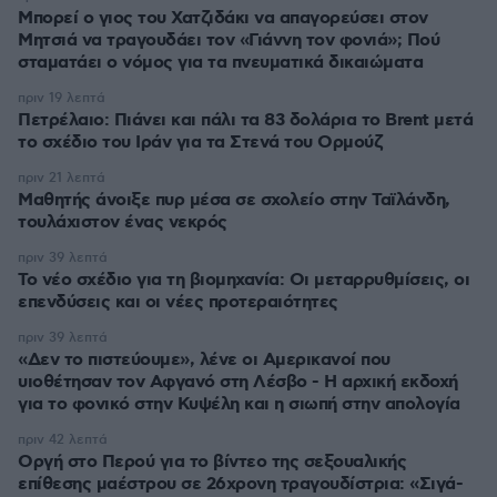
Μπορεί ο γιος του Χατζιδάκι να απαγορεύσει στον
Μητσιά να τραγουδάει τον «Γιάννη τον φονιά»; Πού
σταματάει ο νόμος για τα πνευματικά δικαιώματα
πριν 19 λεπτά
Πετρέλαιο: Πιάνει και πάλι τα 83 δολάρια το Brent μετά
το σχέδιο του Ιράν για τα Στενά του Ορμούζ
πριν 21 λεπτά
Μαθητής άνοιξε πυρ μέσα σε σχολείο στην Ταϊλάνδη,
τουλάχιστον ένας νεκρός
πριν 39 λεπτά
Το νέο σχέδιο για τη βιομηχανία: Οι μεταρρυθμίσεις, οι
επενδύσεις και οι νέες προτεραιότητες
πριν 39 λεπτά
«Δεν το πιστεύουμε», λένε οι Αμερικανοί που
υιοθέτησαν τον Αφγανό στη Λέσβο - Η αρχική εκδοχή
για το φονικό στην Κυψέλη και η σιωπή στην απολογία
πριν 42 λεπτά
Οργή στο Περού για το βίντεο της σεξουαλικής
επίθεσης μαέστρου σε 26χρονη τραγουδίστρια: «Σιγά-