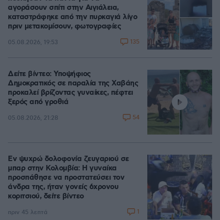
αγοράσουν σπίτι στην Αιγιάλεια,
καταστράφηκε από την πυρκαγιά λίγο
πριν μετακομίσουν, φωτογραφίες
135
05.08.2026, 19:53
Δείτε βίντεο: Υποψήφιος
Δημοκρατικός σε παραλία της Χαβάης
προκαλεί βρίζοντας γυναίκες, πέφτει
ξερός από γροθιά
54
05.08.2026, 21:28
Εν ψυχρώ δολοφονία ζευγαριού σε
μπαρ στην Κολομβία: Η γυναίκα
προσπάθησε να προστατεύσει τον
άνδρα της, ήταν γονείς 6χρονου
κοριτσιού, δείτε βίντεο
1
πριν 45 λεπτά