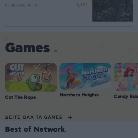
52
05.08.2026, 10:50
Games
Northern Heights
Candy Bub
Cut The Rope
ΔΕΙΤΕ ΟΛΑ ΤΑ GAMES
Best of Network