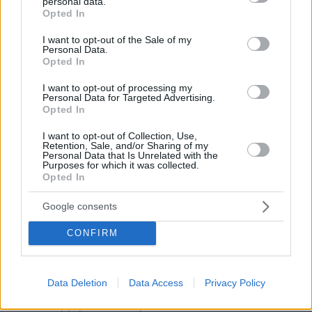
personal data.
D
grant or deny consent to Google and its third-party tags to
Opted In
use your data for below specified purposes in below Google
09.06.2026, 22:04
consent section.
Ο Ολυμπιακός αγόρασε τους διαιτητές της
I want to opt-out of the Sale of my
Personal Data.
Ευρωλιγκας και του Ελληνικου πρωταθλήματος.
Opted In
Λόγω διαιτητών βγήκε πρώτος και στις δύο
διοργανώσεις. Μάλιστα δεν τους εξαγορασε τα
I want to opt-out of processing my
Personal Data for Targeted Advertising.
προηγούμενα χρόνια όπου και πάλι η ομαδα έβγαζε
Opted In
ματια αλλα μόνο φέτος! Μπράβο στον αταμαν και
στον πρόεδρο του! Επιχειρήματα τόσο αστεια που θα
I want to opt-out of Collection, Use,
έπρεπε να ντρέπονται!
Retention, Sale, and/or Sharing of my
Personal Data that Is Unrelated with the
ΑΠΑΝΤΗΣΗ
Purposes for which it was collected.
Opted In
ΧΡΗΣΤΟΣ
Google consents
09.06.2026, 22:10
Aσε το D και ψαξε το σημειο G
CONFIRM
ΑΠΑΝΤΗΣΗ
D
Data Deletion
Data Access
Privacy Policy
10.06.2026, 03:21
Το βρήκα και σε τρελανα!