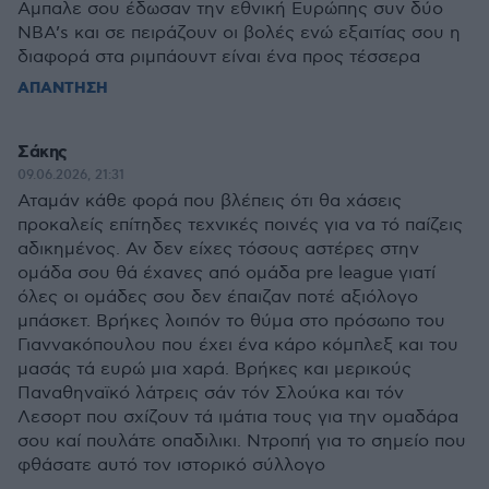
Αμπαλε σου έδωσαν την εθνική Ευρώπης συν δύο
NBA’s και σε πειράζουν οι βολές ενώ εξαιτίας σου η
διαφορά στα ριμπάουντ είναι ένα προς τέσσερα
ΑΠΑΝΤΗΣΗ
Σάκης
09.06.2026, 21:31
Αταμάν κάθε φορά που βλέπεις ότι θα χάσεις
προκαλείς επίτηδες τεχνικές ποινές για να τό παίζεις
αδικημένος. Αν δεν είχες τόσους αστέρες στην
ομάδα σου θά έχανες από ομάδα pre league γιατί
όλες οι ομάδες σου δεν έπαιζαν ποτέ αξιόλογο
μπάσκετ. Βρήκες λοιπόν το θύμα στο πρόσωπο του
Γιαννακόπουλου που έχει ένα κάρο κόμπλεξ και του
μασάς τά ευρώ μια χαρά. Βρήκες και μερικούς
Παναθηναϊκό λάτρεις σάν τόν Σλούκα και τόν
Λεσορτ που σχίζουν τά ιμάτια τους για την ομαδάρα
σου καί πουλάτε οπαδιλικι. Ντροπή για το σημείο που
φθάσατε αυτό τον ιστορικό σύλλογο