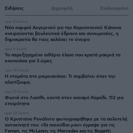
Ειδήσεις
Δημοφιλή
Σχολιασμένα
πριν 8 λεπτά
Νέα καρφιά Αυγερινού για την Καρυστιανού: Kάποιοι
ονειρεύονται βουλευτικά έδρανα και συνωμοσίες, η
δημοκρατία θα τους χαλάσει το όνειρο
πριν 9 λεπτά
Το παρεξηγημένο αιθέριο έλαιο που κρατά μακριά τα
κουνούπια για 3 ώρες
πριν 10 λεπτά
Η ντομάτα στο μικροσκόπιο: Τι συμβαίνει όταν την
αλατίζουμε;
πριν 21 λεπτά
Φωτιά στο Λασίθι, κοντά στον οικισμό Καρύδι, 112 για
ετοιμότητα
πριν 22 λεπτά
Ο Κριστιάνο Ρονάλντο φωτογραφήθηκε με τα πολυτελή
αυτοκίνητά του: «Τα παιχνίδια μου» έγραψε για τις
Ferrari, τις McLaren, τις Mercedes και τις Bugatti