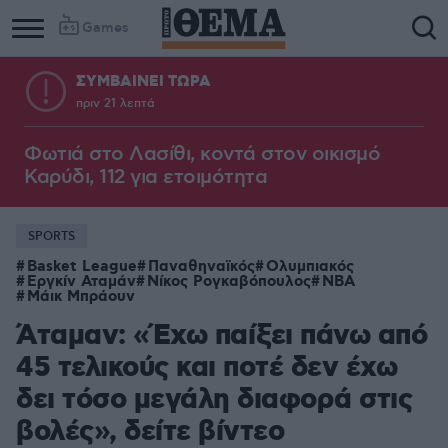
Games
ΣΥΜΒΑΙΝΕΙ ΤΩΡΑ
πριν 21 λεπτά
Φωτιά στο Λασίθι, κοντά στον οικισμό
Καρύδι, 112 για ετοιμότητα
SPORTS
Basket League
Παναθηναϊκός
Ολυμπιακός
Εργκίν Αταμάν
Νίκος Ρογκαβόπουλος
NBA
Μάικ Μπράουν
Άταμαν: «Έχω παίξει πάνω από
45 τελικούς και ποτέ δεν έχω
δει τόσο μεγάλη διαφορά στις
βολές», δείτε βίντεο