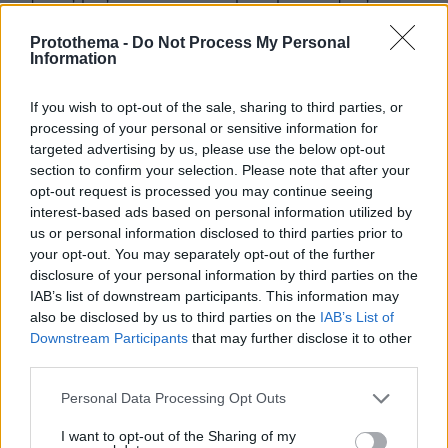
έχετε κλέψει? Αρκετά. Δίπλα ριμπάουντ είχαμε βρε
άσχετε άρα διπλές επιθέσεις. Οι Βαζελακοπουλοι μας
Protothema -
Do Not Process My Personal
Information
τελείωσαν. Πάτε Α2 αν έχετε παράπονα.
ΑΠΑΝΤΗΣΗ
If you wish to opt-out of the sale, sharing to third parties, or
processing of your personal or sensitive information for
Προφανώς
targeted advertising by us, please use the below opt-out
section to confirm your selection. Please note that after your
09.06.2026, 22:30
opt-out request is processed you may continue seeing
γνωρίζει αλλά πετάει λάσπη στον ανεμιστήρα. Οι
interest-based ads based on personal information utilized by
βολές δεν μπαίνουν σε ζυγαριά, εξαρτώνται από τον
us or personal information disclosed to third parties prior to
τρόπο παιχνιδιού της κάθε ομάδας. Όταν έχεις τέτοια
your opt-out. You may separately opt-out of the further
διαφορά στα επιθετικά ριμπάουντ οφείλεις να
disclosure of your personal information by third parties on the
γνωρίζεις ότι τις περισσότερες φορές αυτά
IAB’s list of downstream participants. This information may
μεταφράζονται σε βολές. Ο Ολυμπιακός επιδιώκει τις
also be disclosed by us to third parties on the
IAB’s List of
επαφές και είναι λογικό να παίρνει βολές. Καλό θα
Downstream Participants
that may further disclose it to other
ήταν να βλέπαμε τα στατιστικά στο σύνολο των
third parties.
φάουλ για κάθε ομάδα.
Please note that this website/app uses one or more Google
ΑΠΑΝΤΗΣΗ
Personal Data Processing Opt Outs
services and may gather and store information including but
not limited to your visit or usage behaviour. You may click to
I want to opt-out of the Sharing of my