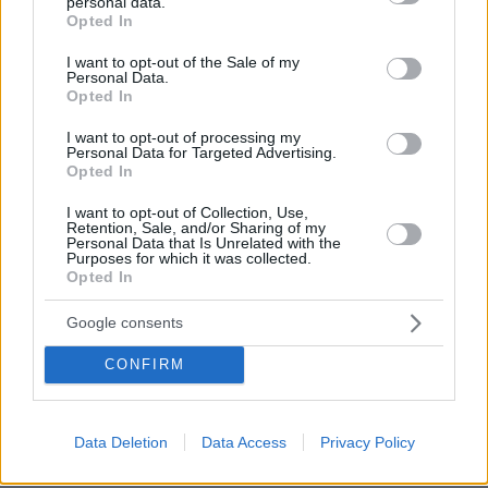
personal data.
grant or deny consent to Google and its third-party tags to
Opted In
use your data for below specified purposes in below Google
στο ανοιχτό ΟΑΚΑ πάντως
consent section.
15.05.2026, 11:38
I want to opt-out of the Sale of my
Personal Data.
εμφανίζεται συχνά-πυκνά ο γαυρούζος και η
Opted In
κουστωδία του
I want to opt-out of processing my
ΑΠΑΝΤΗΣΗ
Personal Data for Targeted Advertising.
Opted In
Grecko.Site
I want to opt-out of Collection, Use,
Retention, Sale, and/or Sharing of my
15.05.2026, 09:42
Personal Data that Is Unrelated with the
9 7 0 1 Στον σημερινό κόσμο είναι δύσκολο να βρεις
Purposes for which it was collected.
κάποιον ειλικρινή και έτοιμο για πραγματική σχέση. Γι
Opted In
αυτό δημιουργήσαμε αυτόν τον χώρο ειδικά για
Google consents
άνδρες όπως εσύ που έχουν ξεκάθαρες προσδοκίες.
Εδώ οι γυναίκες εκτιμούν την υπευθυνότητα την
CONFIRM
ωριμότητα και την ανοιχτότητα απέναντι στον άλλον.
Η διαδικασία εύρεσης του κατάλληλου ατόμου είναι
πολύ πιο εύκολη από όσο νομίζεις. Εγγράψου και
Data Deletion
Data Access
Privacy Policy
πείσου μόνος σου πόσες δυνατότητες προσφέρει η
πλατφόρμα μας.