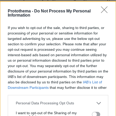
στην Ελλάδα
Protothema -
Do Not Process My Personal
Information
30.07.2026, 15:25
Εθνική Τράπεζα: Η κορυφαία επιλογή για τη χρηματοδότηση
μεγάλων έργων
If you wish to opt-out of the sale, sharing to third parties, or
processing of your personal or sensitive information for
targeted advertising by us, please use the below opt-out
29.07.2026, 09:39
section to confirm your selection. Please note that after your
Διασκεδάζουμε υπεύθυνα, επιστρέφουμε με ασφάλεια
opt-out request is processed you may continue seeing
interest-based ads based on personal information utilized by
ΣΧΟΛΙΑ
(9)
us or personal information disclosed to third parties prior to
your opt-out. You may separately opt-out of the further
ΠΡΟΣΘΗΚΗ ΣΧΟΛΙΟΥ
disclosure of your personal information by third parties on the
IAB’s list of downstream participants. This information may
also be disclosed by us to third parties on the
IAB’s List of
Downstream Participants
that may further disclose it to other
Κράκεν
third parties.
15.05.2026, 14:13
Το τι καταστροφές έχουν να αφήσουν....
Please note that this website/app uses one or more Google
Personal Data Processing Opt Outs
services and may gather and store information including but
ΑΠΑΝΤΗΣΗ
not limited to your visit or usage behaviour. You may click to
I want to opt-out of the Sharing of my