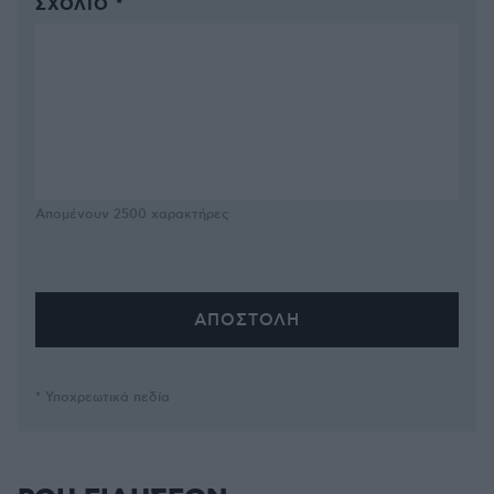
ΣΧΌΛΙΟ *
Απομένουν
2500
χαρακτήρες
* Υποχρεωτικά πεδία