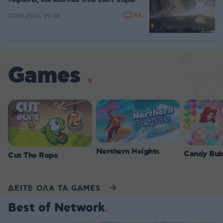
τυφώνες και κόστισε 800 εκατ. ευρώ
84
07.08.2026, 09:08
Games
Northern Heights
Candy Bub
Cut The Rope
ΔΕΙΤΕ ΟΛΑ ΤΑ GAMES
Best of Network