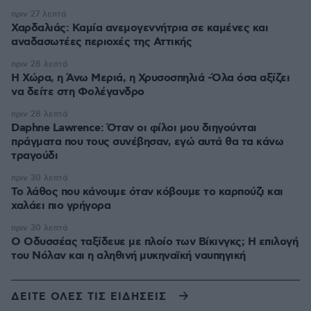
πριν 27 λεπτά
Χαρδαλιάς: Καμία ανεμογεννήτρια σε καμένες και
αναδασωτέες περιοχές της Αττικής
πριν 28 λεπτά
Η Χώρα, η Άνω Μεριά, η Χρυσοσπηλιά -Όλα όσα αξίζει
να δείτε στη Φολέγανδρο
πριν 28 λεπτά
Daphne Lawrence: Όταν οι φίλοι μου διηγούνται
πράγματα που τους συνέβησαν, εγώ αυτά θα τα κάνω
τραγούδι
πριν 30 λεπτά
Το λάθος που κάνουμε όταν κόβουμε το καρπούζι και
χαλάει πιο γρήγορα
πριν 30 λεπτά
Ο Οδυσσέας ταξίδευε με πλοίο των Βίκινγκς; Η επιλογή
του Νόλαν και η αληθινή μυκηναϊκή ναυπηγική
ΔΕΙΤΕ ΟΛΕΣ ΤΙΣ ΕΙΔΗΣΕΙΣ