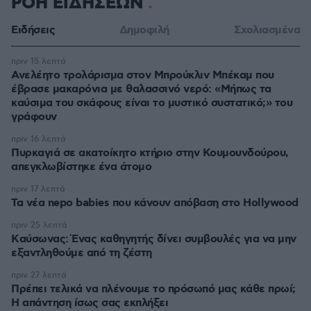
ΡΟΗ ΕΙΔΗΣΕΩΝ
Ειδήσεις
Δημοφιλή
Σχολιασμένα
πριν 15 λεπτά
Ανελέητο τρολάρισμα στον Μπρούκλιν Μπέκαμ που
έβρασε μακαρόνια με θαλασσινό νερό: «Μήπως τα
καύσιμα του σκάφους είναι το μυστικό συστατικό;» του
γράφουν
πριν 16 λεπτά
Πυρκαγιά σε ακατοίκητο κτήριο στην Κουμουνδούρου,
απεγκλωβίστηκε ένα άτομο
πριν 17 λεπτά
Τα νέα nepo babies που κάνουν απόβαση στο Hollywood
πριν 25 λεπτά
Kαύσωνας: Ένας καθηγητής δίνει συμβουλές για να μην
εξαντληθούμε από τη ζέστη
πριν 27 λεπτά
Πρέπει τελικά να πλένουμε το πρόσωπό μας κάθε πρωί;
Η απάντηση ίσως σας εκπλήξει