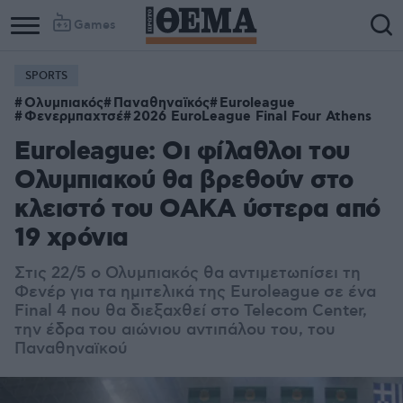
Games
SPORTS
Column
Column
Ολυμπιακός
Παναθηναϊκός
Euroleague
1
2
Φενερμπαχτσέ
2026 EuroLeague Final Four Athens
Euroleague: Οι φίλαθλοι του
Ολυμπιακού θα βρεθούν στο
κλειστό του ΟΑΚΑ ύστερα από
19 χρόνια
Στις 22/5 ο Ολυμπιακός θα αντιμετωπίσει τη
Φενέρ για τα ημιτελικά της Euroleague σε ένα
Final 4 που θα διεξαχθεί στο Telecom Center,
την έδρα του αιώνιου αντιπάλου του, του
Παναθηναϊκού