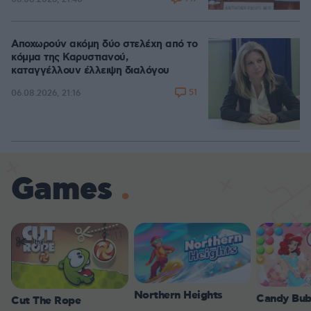
Αποχωρούν ακόμη δύο στελέχη από το
κόμμα της Καρυστιανού,
καταγγέλλουν έλλειψη διαλόγου
51
06.08.2026, 21:16
Games
Northern Heights
Candy Bub
Cut The Rope