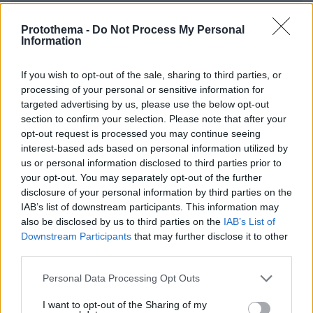
EMAIL
Protothema -
Do Not Process My Personal
Information
If you wish to opt-out of the sale, sharing to third parties, or
ΣΧΌΛΙΟ *
processing of your personal or sensitive information for
targeted advertising by us, please use the below opt-out
section to confirm your selection. Please note that after your
opt-out request is processed you may continue seeing
interest-based ads based on personal information utilized by
us or personal information disclosed to third parties prior to
your opt-out. You may separately opt-out of the further
disclosure of your personal information by third parties on the
IAB’s list of downstream participants. This information may
Απομένουν
2500
χαρακτήρες
also be disclosed by us to third parties on the
IAB’s List of
Downstream Participants
that may further disclose it to other
third parties.
Please note that this website/app uses one or more Google
Personal Data Processing Opt Outs
services and may gather and store information including but
not limited to your visit or usage behaviour. You may click to
I want to opt-out of the Sharing of my