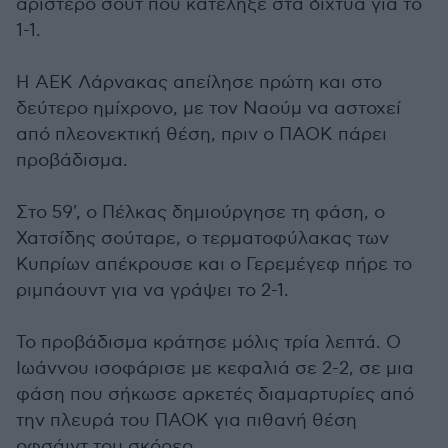
αριστερό σουτ που κατέληξε στα δίχτυα για το
1-1.
Η ΑΕΚ Λάρνακας απείλησε πρώτη και στο
δεύτερο ημίχρονο, με τον Ναούμ να αστοχεί
από πλεονεκτική θέση, πριν ο ΠΑΟΚ πάρει
προβάδισμα.
Στο 59', ο Πέλκας δημιούργησε τη φάση, ο
Χατσίδης σούταρε, ο τερματοφύλακας των
Κυπρίων απέκρουσε και ο Γερεμέγεφ πήρε το
ριμπάουντ για να γράψει το 2-1.
Το προβάδισμα κράτησε μόλις τρία λεπτά. Ο
Ιωάννου ισοφάρισε με κεφαλιά σε 2-2, σε μια
φάση που σήκωσε αρκετές διαμαρτυρίες από
την πλευρά του ΠΑΟΚ για πιθανή θέση
οφσάιντ του σκόρερ.