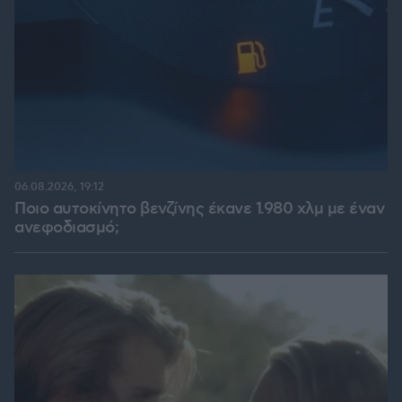
06.08.2026, 19:12
Ποιο αυτοκίνητο βενζίνης έκανε 1.980 χλμ με έναν
ανεφοδιασμό;