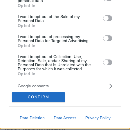
personal data.
grant or deny consent to Google and its third-party tags to
Opted In
use your data for below specified purposes in below Google
* Υποχρεωτικά πεδία
consent section.
I want to opt-out of the Sale of my
Personal Data.
Opted In
ΡΟΗ ΕΙΔΗΣΕΩΝ
I want to opt-out of processing my
Personal Data for Targeted Advertising.
Opted In
Ειδήσεις
Δημοφιλή
Σχολιασμένα
I want to opt-out of Collection, Use,
Retention, Sale, and/or Sharing of my
πριν 12 λεπτά
Personal Data that Is Unrelated with the
Το μενού της ημέρας – Τι τρώμε σήμερα Παρασκευή
Purposes for which it was collected.
(7/8/2026)
Opted In
πριν 15 λεπτά
Google consents
Τουλάχιστον 58 νεκροί στην Υεμένη και 11 τραυματίες
στη Σαουδική Αραβία σε επιθέσεις των Χούθι
CONFIRM
πριν 30 λεπτά
Πέθανε σε ηλικία 26 ετών η influencer Σίντνεϊ Τάουλ
έπειτα από τριετή μάχη με σπάνια μορφή καρκίνου
Data Deletion
Data Access
Privacy Policy
07.08.2026, 05:00
Γαρίδες γιουβέτσι λεμονάτο