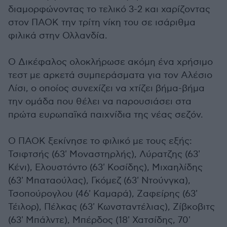
διαμορφώνοντας το τελικό 3-2 και χαρίζοντας
στον ΠΑΟΚ την τρίτη νίκη του σε ισάριθμα
φιλικά στην Ολλανδία.
Ο Δικέφαλος ολοκλήρωσε ακόμη ένα χρήσιμο
τεστ με αρκετά συμπεράσματα για τον Αλέσιο
Λίσι, ο οποίος συνεχίζει να χτίζει βήμα-βήμα
την ομάδα που θέλει να παρουσιάσει στα
πρώτα ευρωπαϊκά παιχνίδια της νέας σεζόν.
Ο ΠΑΟΚ ξεκίνησε το φιλικό με τους εξής:
Τσιφτσής (63' Μοναστηρλής), Λύρατζης (63'
Κένι), Ελουστόντο (63' Κοσίδης), Μιχαηλίδης
(63' Μπαταούλας), Γκόμεζ (63' Ντούνγκα),
Τσοπούρογλου (46' Καμαρά), Ζαφείρης (63'
Τέιλορ), Πέλκας (63' Κωνσταντέλιας), Ζίβκοβιτς
(63' Μπάλντε), Μπέρδος (18' Χατσίδης, 70'