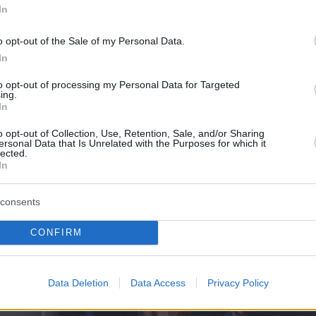
διαχειριστούν, διότι είναι υπερβολικό».
In
o opt-out of the Sale of my Personal Data.
In
to opt-out of processing my Personal Data for Targeted
ing.
In
o opt-out of Collection, Use, Retention, Sale, and/or Sharing
ersonal Data that Is Unrelated with the Purposes for which it
lected.
In
consents
CONFIRM
Data Deletion
Data Access
Privacy Policy