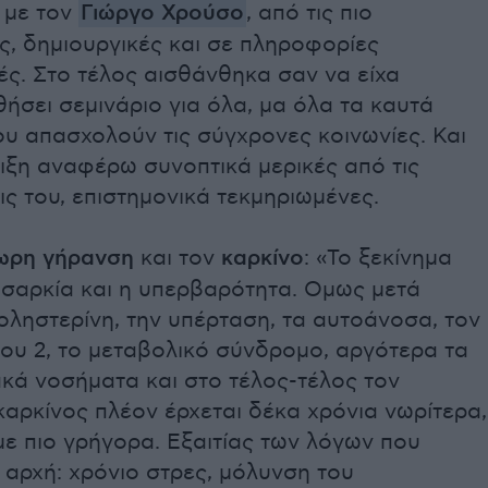
 με τον
Γιώργο Χρούσο
, από τις πιο
, δημιουργικές και σε πληροφορίες
ς. Στο τέλος αισθάνθηκα σαν να είχα
σει σεμινάριο για όλα, μα όλα τα καυτά
υ απασχολούν τις σύγχρονες κοινωνίες. Και
ιξη αναφέρω συνοπτικά μερικές από τις
ς του, επιστημονικά τεκμηριωμένες.
ωρη γήρανση
και τον
καρκίνο
: «Το ξεκίνημα
υσαρκία και η υπερβαρότητα. Ομως μετά
οληστερίνη, την υπέρταση, τα αυτοάνοσα, τον
ου 2, το μεταβολικό σύνδρομο, αργότερα τα
κά νοσήματα και στο τέλος-τέλος τον
καρκίνος πλέον έρχεται δέκα χρόνια νωρίτερα,
με πιο γρήγορα. Εξαιτίας των λόγων που
 αρχή: χρόνιο στρες, μόλυνση του