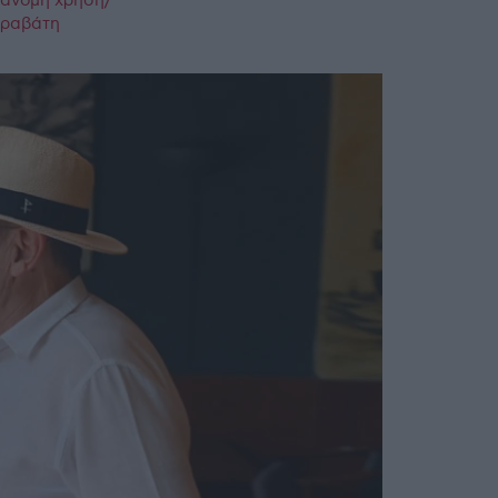
ράνομη χρήση/
παραβάτη