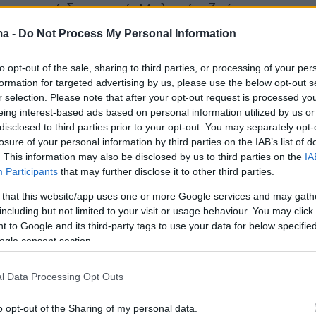
ος, κακή διατροφή. Μολονότι ζούμε πιο
α -και αυτό οφείλεται στα πολύ καλά
ma -
Do Not Process My Personal Information
υ έχουμε- το γήρας έρχεται νωρίτερα. Ενας
εί να έχει τη βιολογική ηλικία ενός 60άρη,
to opt-out of the sale, sharing to third parties, or processing of your per
formation for targeted advertising by us, please use the below opt-out s
ι ότι θα πάθει καρκίνο δέκα χρόνια νωρίτερα,
r selection. Please note that after your opt-out request is processed y
ίνος σχετίζεται με την ηλικία».
eing interest-based ads based on personal information utilized by us or
disclosed to third parties prior to your opt-out. You may separately opt-
losure of your personal information by third parties on the IAB’s list of
. This information may also be disclosed by us to third parties on the
IA
νόμενο του
στρες
: «Το στρες διεγείρει το
Participants
that may further disclose it to other third parties.
ης πάλης, δηλαδή το να πιαστείς στα χέρια, τ
 that this website/app uses one or more Google services and may gath
της φυγής που είναι ο φόβος, δηλαδή το
including but not limited to your visit or usage behaviour. You may click 
το φαινόμενο του παγώματος που είναι η
 to Google and its third-party tags to use your data for below specifi
ogle consent section.
Πολλοί που είναι χρόνια στρεσαρισμένοι
μεταξύ επιθετικότητας και θυμού, φόβου και
l Data Processing Opt Outs
απελπισίας και πολλές φορές πάσχουν απ’
λα είναι το επιπλέον στρες, το στρες που δεν
o opt-out of the Sharing of my personal data.