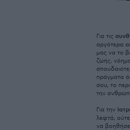
Για τις
συνθ
αργότερα απ
μας να το 
ζωής, νόημ
σπουδαιότερ
πράγματα όχ
σου, το περ
την ανθρωπ
Για την
Ιατρ
λεφτά, ούτε
να βοηθήσε