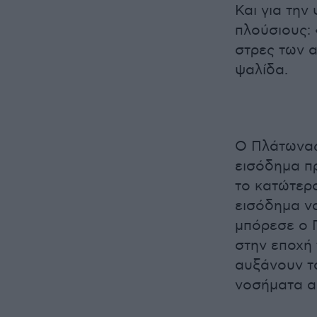
Και για την
πλούσιους:
στρες των α
ψαλίδα.
Ο Πλάτωνας 
εισόδημα πρ
το κατώτερο
εισόδημα να
μπόρεσε ο Π
στην εποχή 
αυξάνουν τα
νοσήματα α