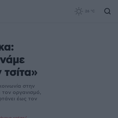
26
°C
κα:
ρνάμε
ν τσίτα»
κοινωνία στην
 τον οργανισμό,
φτάνει έως τον