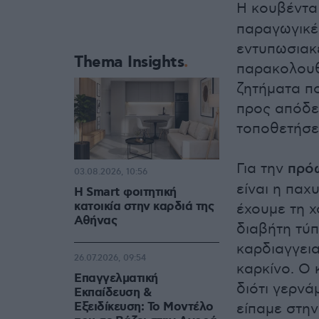
Η κουβέντα
παραγωγικές
εντυπωσιακέ
Thema Insights
παρακολουθή
ζητήματα πο
προς απόδε
τοποθετήσει
Για την
πρό
03.08.2026, 10:56
είναι η παχ
Η Smart φοιτητική
κατοικία στην καρδιά της
έχουμε τη χ
Αθήνας
διαβήτη τύπ
καρδιαγγεια
26.07.2026, 09:54
καρκίνο. Ο 
Επαγγελματική
διότι γερνά
Εκπαίδευση &
Εξειδίκευση: Το Mοντέλο
είπαμε στην