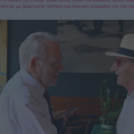
το δίκαιο της Πνευμ. Ιδιοκτησίας η καθ΄οιονδήποτε τρόπο πα
ρόντος, με βαρύτατες αστικές και ποινικές κυρώσεις για τον 