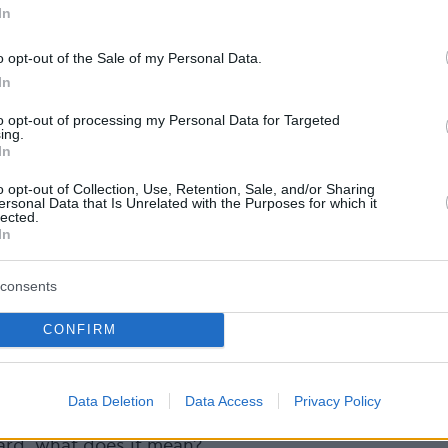
In
o opt-out of the Sale of my Personal Data.
In
to opt-out of processing my Personal Data for Targeted
ing.
In
o opt-out of Collection, Use, Retention, Sale, and/or Sharing
ersonal Data that Is Unrelated with the Purposes for which it
lected.
In
consents
γο αργότερα έβγαλε την κίτρινη στον Χοσάμ
CONFIRM
ίος διαμαρτυρόμενος για τις υποδείξεις του,
ην κίνηση σαν να του έλεγε «φυλάκισε με».
Data Deletion
Data Access
Privacy Policy
gn the Egypt coach did when the referee showed hi
ard, what does it mean?