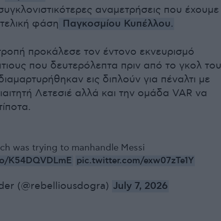
 συγκλονιστικότερες αναμετρήσεις που έχουμε
 τελική φάση
Παγκοσμίου Κυπέλλου.
τροπή προκάλεσε τον έντονο εκνευρισμό
τιους που δευτερόλεπτα πριν από το γκολ το
ιαμαρτυρήθηκαν εις διπλούν για πέναλτι με
ιαιτητή Λετεσιέ αλλά και την ομάδα VAR να
τίποτα.
ch was trying to manhandle Messi
t.co/K54DQVDLmE
pic.twitter.com/exw07zTe1Y
der (@rebelliousdogra)
July 7, 2026