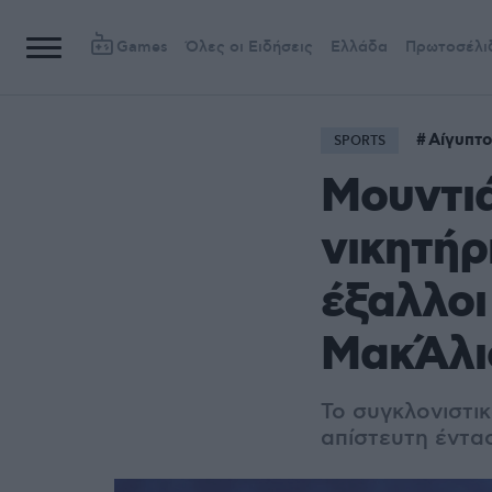
Games
Όλες οι Ειδήσεις
Ελλάδα
Πρωτοσέλι
Αίγυπτο
SPORTS
Μουντιά
νικητήρ
έξαλλοι 
ΜακΆλισ
Το συγκλονιστι
απίστευτη έντα