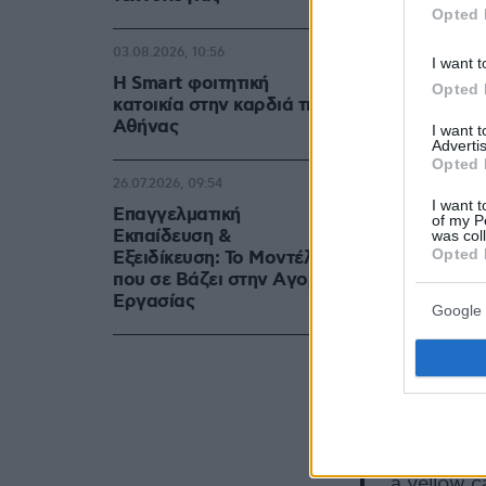
Opted 
03.08.2026, 10:56
I want t
Η Smart φοιτητική
Opted 
κατοικία στην καρδιά της
Αθήνας
I want 
Advertis
Opted 
26.07.2026, 09:54
I want t
Επαγγελματική
of my P
Εκπαίδευση &
was col
Opted 
Εξειδίκευση: Το Mοντέλο
που σε Bάζει στην Aγορά
Eργασίας
Google 
Ο Γάλλος λί
Χασάν ο οπο
του έκανε τ
This X si
a yellow c