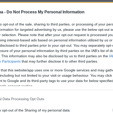
ης Αιγύπτου όμως ήταν σε έξαλλη κατάσταση
ma -
Do Not Process My Personal Information
κ των βοηθών του Χοσάμ Χασάν μπήκε μέσα
τικό χώρο κινούμενος απειλητικά προς το
to opt-out of the sale, sharing to third parties, or processing of your per
λέξις ΜακΆλιστερ (είχε εμπλοκή στην πρώτη
formation for targeted advertising by us, please use the below opt-out s
 Αιγύπτιοι ζητούσαν πέναλτι).
r selection. Please note that after your opt-out request is processed y
eing interest-based ads based on personal information utilized by us or
disclosed to third parties prior to your opt-out. You may separately opt-
losure of your personal information by third parties on the IAB’s list of
een refree and egypt coach is refree doing cheatin
. This information may also be disclosed by us to third parties on the
IA
Participants
that may further disclose it to other third parties.
 messi previlage ?
pic.twitter.com/VD0MfMKApW
 that this website/app uses one or more Google services and may gath
edge (@h7nterking)
July 7, 2026
including but not limited to your visit or usage behaviour. You may click 
 to Google and its third-party tags to use your data for below specifi
ogle consent section.
ς συγκρατήθηκε από τους υπόλοιπους
ε η συμπλοκή, αλλά αντίκρισε την κόκκινη
l Data Processing Opt Outs
ιαιτητή Λετεσιέ.
o opt-out of the Sharing of my personal data.