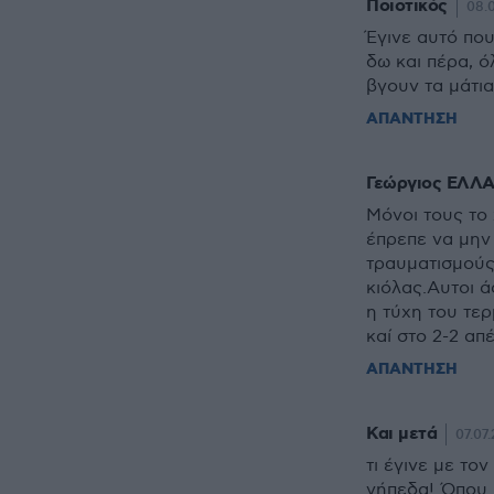
Ποιοτικός
08.0
Έγινε αυτό πο
δω και πέρα, ό
βγουν τα μάτι
ΑΠΑΝΤΗΣΗ
Γεώργιος ΕΛΛ
Μόνοι τους το 
έπρεπε να μην
τραυματισμούς 
κιόλας.Αυτοι ά
η τύχη του τε
καί στο 2-2 α
ΑΠΑΝΤΗΣΗ
Και μετά
07.07.
τι έγινε με το
γήπεδα! Όπου 