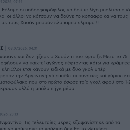
7.2026, 07:44
υ θέλαμε οι ποδοσφαιρόφιλοι, να δούμε λίγο μπαλίτσα από
λοι οι άλλοι να κάτσουν να δούνε το κοπααφρικα να τους
α με τους Χασάν μπασάν ελμπαμπα ελμαμα !!
ΑΣ
08.07.2026, 04:31
χάσανε και δεν ήξερε ο Χασάν τι του έφταιξε.Μετα το 75
 αφήσουν να παιχτεί αγώνας πέφτοντας κάτω για κράμπες
κλπ.Ολοι έτσι κάνουν ειδικά με δύο γκολ υπέρ
φησαν την Αργεντινή νά επιτίθεται συνεχώς καί γύρισε κα
ρματοφύλακα που στο πρώτο έσωσε τρία γκολ αφού στο 1-
πέκρουσε αλλά η μπάλα πήγε μέσα.
2026, 23:13
ν Ινφαντίνο; Τις τελευταίες μέρες εξαφανίστηκε από τα
και να κρύφτηκε το κράξιμο δεν θα το γλυτώσει.