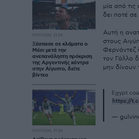
μία από τις
δει ποτέ σε
Αυτή η ανα
07.07.2026, 21:24
στους Αιγύπ
Ξέσπασε σε κλάματα ο
Φερνάντεζ δ
Μέσι μετά την
ανεπανάληπτη πρόκριση
τον Γάλλο δ
της Αργεντινής κόντρα
μην δίνουν 
στην Αίγυπτο, δείτε
βίντεο
Egypt coa
https://
— gulvin
07.07.2026, 21:06