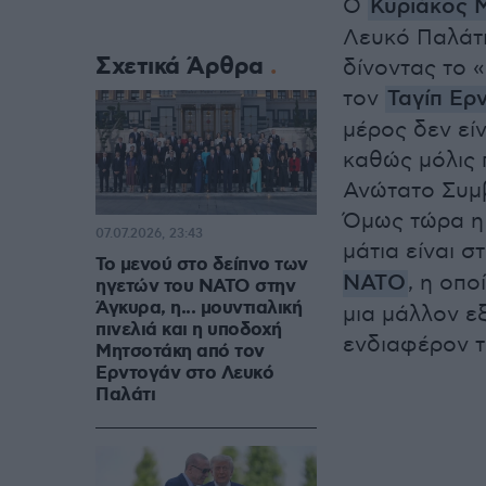
Ο
Κυριάκος 
Λευκό Παλάτι
Σχετικά Άρθρα
δίνοντας το 
τον
Ταγίπ Ερ
μέρος δεν εί
καθώς μόλις 
Ανώτατο Συμβ
Όμως τώρα η 
07.07.2026, 23:43
μάτια είναι 
Το μενού στο δείπνο των
ΝΑΤΟ
, η οπο
ηγετών του NATO στην
Άγκυρα, η... μουντιαλική
μια μάλλον ε
πινελιά και η υποδοχή
ενδιαφέρον τ
Μητσοτάκη από τον
Ερντογάν στο Λευκό
Παλάτι