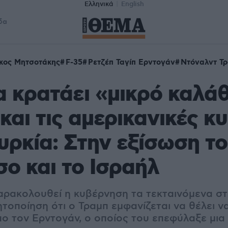
Ελληνικά
English
δα
κος Μητσοτάκης
F-35
Ρετζέπ Ταγίπ Ερντογάν
Ντόναλντ Τ
 κρατάει «μικρό καλάθ
 και τις αμερικανικές κ
υρκία: Στην εξίσωση το
ο και το Ισραήλ
αρακολουθεί η κυβέρνηση τα τεκταινόμενα στ
τοποίηση ότι ο Τραμπ εμφανίζεται να θέλει ν
πο τον Ερντογάν, ο οποίος του επεφύλαξε μια