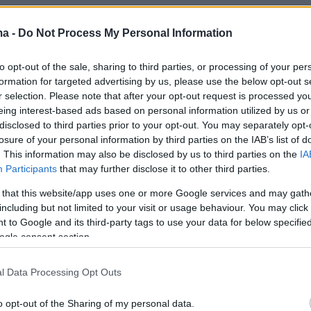
ma -
Do Not Process My Personal Information
to opt-out of the sale, sharing to third parties, or processing of your per
formation for targeted advertising by us, please use the below opt-out s
r selection. Please note that after your opt-out request is processed y
eing interest-based ads based on personal information utilized by us or
τουρκικών εδεσμάτων που ήταν πλούσια και τ
disclosed to third parties prior to your opt-out. You may separately opt-
losure of your personal information by third parties on the IAB’s list of
νσταντανέ που είναι αρκετά σε αυτές τις
. This information may also be disclosed by us to third parties on the
IA
 οπότε και οι συζητήσεις των ηγετών είναι πιο
Participants
that may further disclose it to other third parties.
ελεύθερες, ο κ. Μητσοτάκης εμφανίστηκε με τ
 that this website/app uses one or more Google services and may gath
η του ηγέτη μιας χώρας που ανταποκρίνεται
including but not limited to your visit or usage behaviour. You may click 
υς στόχους για τις αμυντικές δαπάνες ως
 to Google and its third-party tags to use your data for below specifi
ogle consent section.
ΑΕΠ που έχει θέσει η Συμμαχία. Πέρυσι, στη
ορίστηκε ως όριο το 5% του ΑΕΠ (3,5% δαπάν
l Data Processing Opt Outs
α που συνδέονται με την άμυνα) και η Ελλάδα
τά είναι ακριβώς σε αυτό το σημείο μαζί με τ
o opt-out of the Sharing of my personal data.