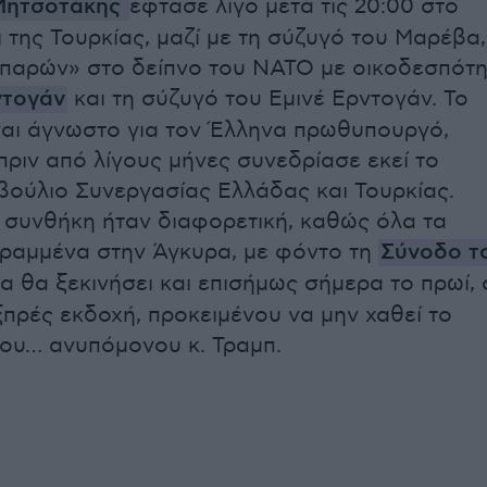
Μητσοτάκης
έφτασε λίγο μετά τις 20:00 στο
 της Τουρκίας, μαζί με τη σύζυγό του Μαρέβα,
«παρών» στο δείπνο του ΝΑΤΟ με οικοδεσπότ
ντογάν
και τη σύζυγό του Εμινέ Ερντογάν. Το
ναι άγνωστο για τον Έλληνα πρωθυπουργό,
πριν από λίγους μήνες συνεδρίασε εκεί το
ούλιο Συνεργασίας Ελλάδας και Τουρκίας.
συνθήκη ήταν διαφορετική, καθώς όλα τα
στραμμένα στην Άγκυρα, με φόντο τη
Σύνοδο τ
ία θα ξεκινήσει και επισήμως σήμερα το πρωί, 
ξπρές εκδοχή, προκειμένου να μην χαθεί το
ου… ανυπόμονου κ. Τραμπ.