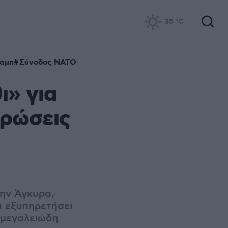
35
°C
ραμπ
Σύνοδος ΝΑΤΟ
ι» για
υρώσεις
ην Άγκυρα,
α εξυπηρετήσει
 μεγαλειώδη