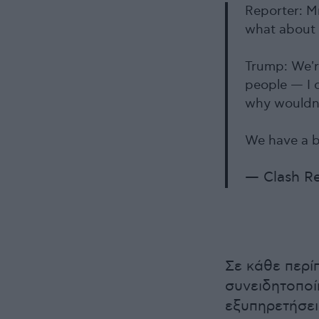
Reporter: Mr
what about t
Trump: We'r
people — I c
why wouldn'
We have a 
— Clash R
Σε κάθε περί
συνειδητοποίη
εξυπηρετήσει