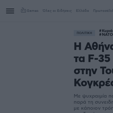
Games
Όλες οι Ειδήσεις
Ελλάδα
Πρωτοσέλι
Κυριά
ΠΟΛΙΤΙΚΗ
ΝΑΤΟ
Η Αθήνα
τα F-35
στην Το
Κογκρέσ
Με ψυχραιμία π
παρά τη συνειδη
με κάποιον τρό