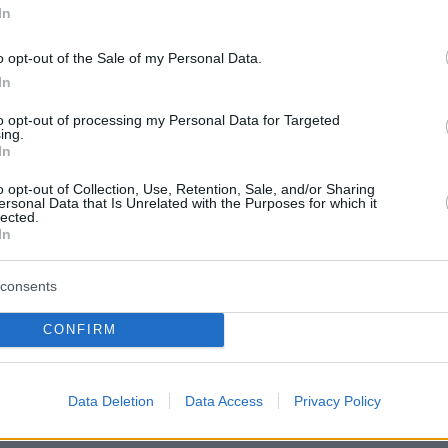
ις τρεις χώρες της Βαλτικής.
In
o opt-out of the Sale of my Personal Data.
τικό πάντως ότι η Αθήνα είχε στραμμένες τις
In
τη χθεσινή συνάντηση Τραμπ-Ερντογάν
και σ
to opt-out of processing my Personal Data for Targeted
 θα γινόταν μπροστά και πίσω από τις κάμερε
ing.
In
προοπτική άρσης των αμερικανικών κυρώσεων
άδοση κάποιων αμερικανικών αεροσκαφών
F-3
o opt-out of Collection, Use, Retention, Sale, and/or Sharing
ersonal Data that Is Unrelated with the Purposes for which it
lected.
In
εροσκάφη, ο κ Τραμπ εμφανίστηκε κάπως πιο
ς, σε αντίθεση με τις κυρώσεις που
consents
ότι δεν πρέπει να υπάρχουν κυρώσεις σε
μήνυμα που απευθυνόταν κυρίως προς το
CONFIRM
ου απαιτείται πλειοψηφία 2/3, προκειμένου να
ιοριστικό πλαίσιο από τις κυρώσεις CAATSA πο
Data Deletion
Data Access
Privacy Policy
κατά την πρώτη προεδρία Τραμπ.