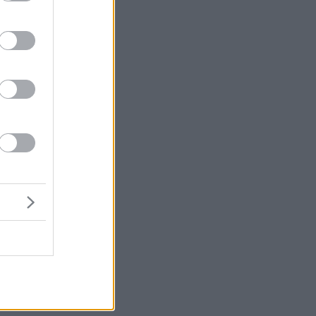
τη
ς
5
.
υ