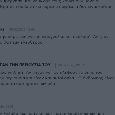
 κυβέρνηση. Και νομίζαμε τους χαϊδεύουν μόνο οι
Κράτος που δεν έχει παρέχει ασφάλεια δεν είναι κράτος.
ηκε
08.07.2026, 13:06
την σύμφωνη γνώμη εισαγγελέα και ανακριτή; Αν ήταν
α θα ήταν ελεύθερος
ΑΝ ΤΗΝ ΠΕΡΙΟΥΣΙΑ ΤΟΥ...
08.07.2026, 09:57
 προηγήθηκε. Αν πήγαν να του κλέψουν το σπίτι, του
ν περιουσία και είχαν και αυτοί όπλα... Ο άνθρωπος είναι
ουμε τα συστήματα των ρόμ
26, 07:31
ν Ελλάδα έχει μια περιοχή - καταυλισμό γύφτων που