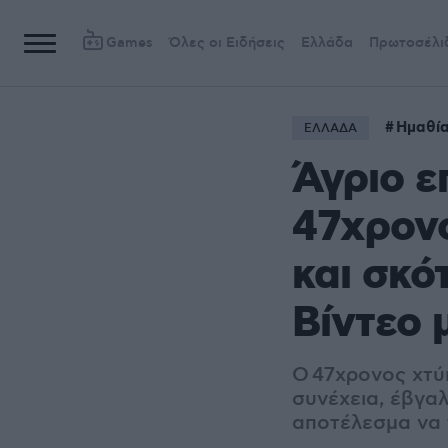
Games
Όλες οι Ειδήσεις
Ελλάδα
Πρωτοσέλι
Ημαθί
ΕΛΛΑΔΑ
Άγριο ε
47χρονο
και σκό
Βίντεο 
Ο 47χρονος χτύ
συνέχεια, έβγα
αποτέλεσμα να 