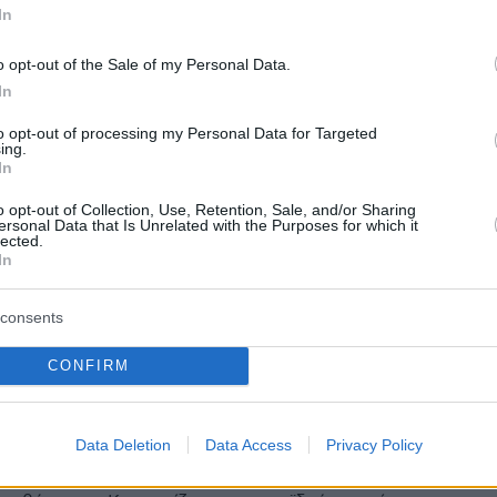
In
o opt-out of the Sale of my Personal Data.
In
to opt-out of processing my Personal Data for Targeted
protothema.gr στο Google News
το
και μάθετε πρώτοι
ing.
In
εις
o opt-out of Collection, Use, Retention, Sale, and/or Sharing
Ειδήσεις
 τελευταίες
από την Ελλάδα και τον Κόσμο, τη
ersonal Data that Is Unrelated with the Purposes for which it
lected.
Protothema.gr
μβαίνουν, στο
In
ΙΑ
ΠΡΟΣΘΗΚΗ ΣΧΟΛΙΟΥ
consents
(362)
CONFIRM
Data Deletion
Data Access
Privacy Policy
7.2026, 19:14
 κανέναν. Αν φοβόντουσαν την αστυνομία δεν θα έκαναν