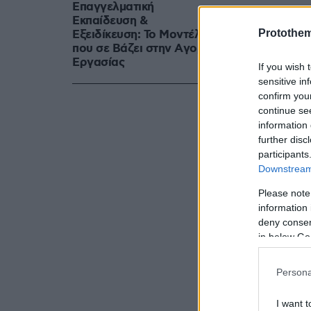
Επαγγελματική
εξέλιξη.
Εκπαίδευση &
Protothe
Εξειδίκευση: Το Mοντέλο
που σε Bάζει στην Aγορά
Δείτε βίντε
Eργασίας
If you wish 
sensitive in
confirm you
continue se
information 
further disc
participants
Downstream 
Please note
information 
deny consent
in below Go
Persona
I want t