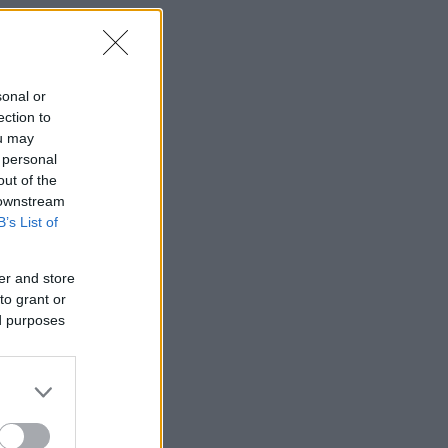
sonal or
ection to
ou may
 personal
out of the
 downstream
B’s List of
er and store
to grant or
ed purposes