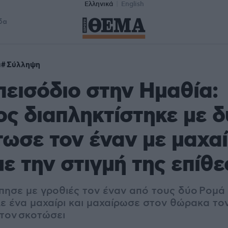
Ελληνικά
English
δα
α
Σύλληψη
πεισόδιο στην Ημαθία:
ς διαπληκτίστηκε με 
τωσε τον έναν με μαχαί
με την στιγμή της επίθ
πησε με γροθιές τον έναν από τους δύο Ρομά 
λε ένα μαχαίρι και μαχαίρωσε στον θώρακα το
τον σκοτώσει