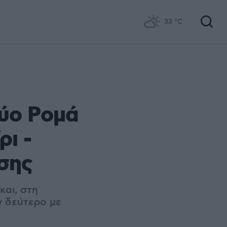
33
°C
δύο Ρομά
ρι -
εσης
και, στη
ν δεύτερο με