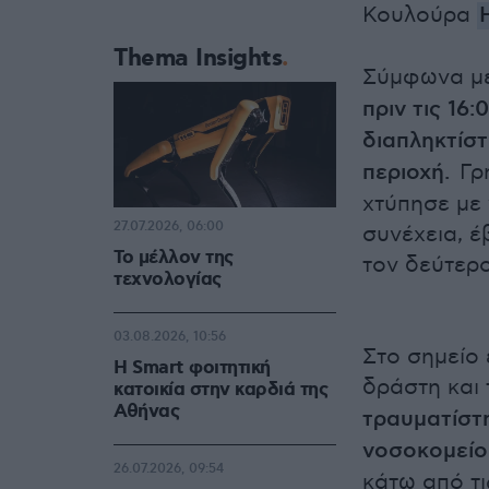
Κουλούρα
Thema Insights
Σύμφωνα μ
πριν τις 16
διαπληκτίσ
περιοχή.
Γρ
χτύπησε με 
27.07.2026, 06:00
συνέχεια, έ
Το μέλλον της
τον δεύτερο
τεχνολογίας
03.08.2026, 10:56
Στο σημείο 
Η Smart φοιτητική
δράστη και
κατοικία στην καρδιά της
Αθήνας
τραυματίστ
νοσοκομείο
26.07.2026, 09:54
κάτω από τι