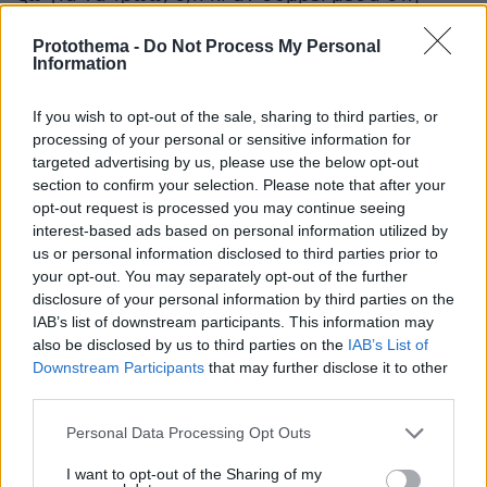
μέρα», καταλήγει.
Protothema -
Do Not Process My Personal
Information
Πηγή:
ygeiamou.gr
If you wish to opt-out of the sale, sharing to third parties, or
processing of your personal or sensitive information for
protothema.gr στο Google News
Ακολουθήστε το
targeted advertising by us, please use the below opt-out
και μάθετε πρώτοι όλες τις ειδήσεις
section to confirm your selection. Please note that after your
opt-out request is processed you may continue seeing
Ειδήσεις
Δείτε όλες τις τελευταίες
από την Ελλάδα
interest-based ads based on personal information utilized by
us or personal information disclosed to third parties prior to
και τον Κόσμο, τη στιγμή που συμβαίνουν, στο
your opt-out. You may separately opt-out of the further
Protothema.gr
disclosure of your personal information by third parties on the
IAB’s list of downstream participants. This information may
also be disclosed by us to third parties on the
IAB’s List of
Thema Insights
Downstream Participants
that may further disclose it to other
third parties.
Please note that this website/app uses one or more Google
Personal Data Processing Opt Outs
services and may gather and store information including but
not limited to your visit or usage behaviour. You may click to
I want to opt-out of the Sharing of my