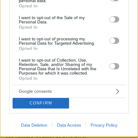
personal data.
grant or deny consent to Google and its third-party tags to
Opted In
use your data for below specified purposes in below Google
consent section.
I want to opt-out of the Sale of my
Personal Data.
Opted In
I want to opt-out of processing my
Personal Data for Targeted Advertising.
Opted In
I want to opt-out of Collection, Use,
Retention, Sale, and/or Sharing of my
Personal Data that Is Unrelated with the
Purposes for which it was collected.
Opted In
Google consents
CONFIRM
04.08.2026, 11:20
Πώς μια απλή ιδέα εξελίχθηκε σε κορυφαίο θεσμό
ρομποτικής στην Ελλάδα
Data Deletion
Data Access
Privacy Policy
06.08.2026, 10:52