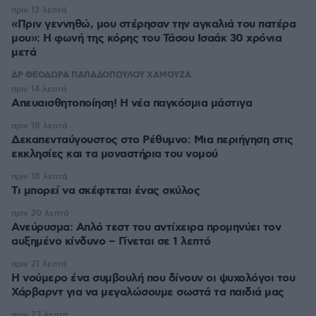
πριν 12 λεπτά
«Πριν γεννηθώ, μου στέρησαν την αγκαλιά του πατέρα
μου»: Η φωνή της κόρης του Τάσου Ισαάκ 30 χρόνια
μετά
ΔΡ ΘΕΟΔΩΡΑ ΠΑΠΑΔΟΠΟΥΛΟΥ ΧΑΜΟΥΖΑ
πριν 14 λεπτά
Απευαισθητοποίηση! Η νέα παγκόσμια μάστιγα
πριν 18 λεπτά
Δεκαπενταύγουστος στo Ρέθυμνο: Μια περιήγηση στις
εκκλησίες και τα μοναστήρια του νομού
πριν 18 λεπτά
Τι μπορεί να σκέφτεται ένας σκύλος
πριν 20 λεπτά
Ανεύρυσμα: Απλό τεστ του αντίχειρα προμηνύει τον
αυξημένο κίνδυνο – Γίνεται σε 1 λεπτό
πριν 21 λεπτά
Η νούμερο ένα συμβουλή που δίνουν οι ψυχολόγοι του
Χάρβαρντ για να μεγαλώσουμε σωστά τα παιδιά μας
πριν 23 λεπτά