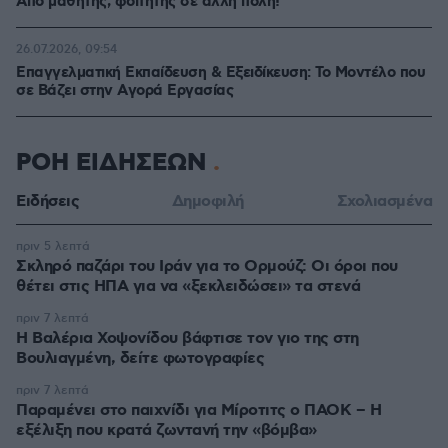
Από μαθητής, φοιτητής σε άλλη πόλη!
26.07.2026, 09:54
Επαγγελματική Εκπαίδευση & Εξειδίκευση: Το Mοντέλο που
σε Bάζει στην Aγορά Eργασίας
ΡΟΗ ΕΙΔΗΣΕΩΝ
Ειδήσεις
Δημοφιλή
Σχολιασμένα
πριν 5 λεπτά
Σκληρό παζάρι του Ιράν για το Ορμούζ: Οι όροι που
θέτει στις ΗΠΑ για να «ξεκλειδώσει» τα στενά
πριν 7 λεπτά
Η Βαλέρια Χοψονίδου βάφτισε τον γιο της στη
Βουλιαγμένη, δείτε φωτογραφίες
πριν 7 λεπτά
Παραμένει στο παιχνίδι για Μίροτιτς ο ΠΑΟΚ – Η
εξέλιξη που κρατά ζωντανή την «βόμβα»