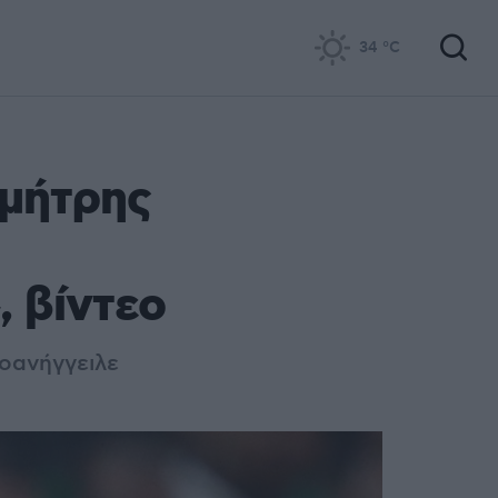
34
°C
ημήτρης
 βίντεο
οανήγγειλε