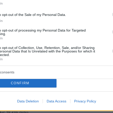
In
o opt-out of the Sale of my Personal Data.
protothema.gr στο Google News
το
και μάθετε πρώτοι
In
εις
to opt-out of processing my Personal Data for Targeted
Ειδήσεις
 τελευταίες
από την Ελλάδα και τον Κόσμο, τη
ing.
In
Protothema.gr
μβαίνουν, στο
o opt-out of Collection, Use, Retention, Sale, and/or Sharing
ersonal Data that Is Unrelated with the Purposes for which it
ΙΑ
ΠΡΟΣΘΗΚΗ ΣΧΟΛΙΟΥ
lected.
(80)
In
consents
ύτερα...
CONFIRM
08.07.2026, 14:26
ος ο ΠΑΟ, μάθετε να μετράτε. Δεύτερον: Νοικοκυρευτείτ
μέχρι τώρα φιλοξενούμενοι είστε...και ερχόμαστε...Θα
Data Deletion
Data Access
Privacy Policy
 και τα στεφάνια του ΣΕΦ, αν καταφέρετε να
F4. Τρίτον: Ο Παναθηναϊκός σήκωσε το 4 Ευρωπαϊκό το
λις 19 έτη πίσω...