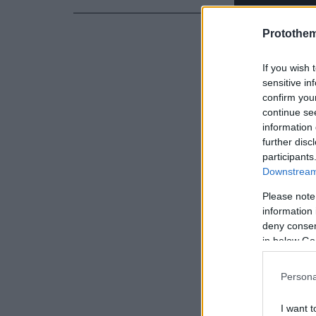
Protothe
If you wish 
sensitive in
0
confirm you
seconds
continue se
of
17
information 
seconds
Volume
further disc
90%
participants
Downstream 
Please note
information 
deny consent
in below Go
Persona
I want t