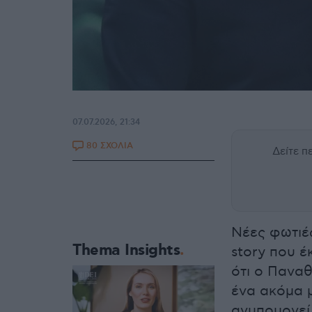
07.07.2026, 21:34
80 ΣΧΟΛΙΑ
Δείτε 
Νέες φωτιέ
Thema Insights
story που έ
ότι ο Παναθ
ένα ακόμα μ
ανυπομονεί 