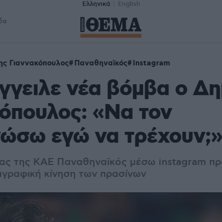
Ελληνικά
English
δα
ης Γιαννακόπουλος
Παναθηναϊκός
Instagram
γγειλε νέα βόμβα ο Δ
όπουλος: «Να τον
ώσω εγώ να τρέχουν;»,
ας της ΚΑΕ Παναθηναϊκός μέσω instagram πρ
αγραφική κίνηση των πρασίνων