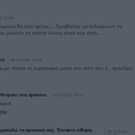
6, 07:40
ιμώνα θα έχει φέτος;;;; Προβλέπω να τελειώνουν τα
ου μένουν τα παλτά! Αυτός ήταν που ήταν.....
τε;
08.07.2026, 05:49
ι με τίποτα το ευρωπαϊκό μέσα στο σπίτι σου ε , πρόεδρε;
Ντορσει στα πράσινα.
08.07.2026, 06:45
χαχα
ΗΣΗ
αρακαλώ τη προσοχή σας. Έκτακτη είδηση.
08.07.2026,