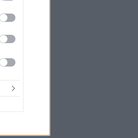
μή
ον
τσι