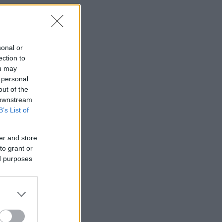
sonal or
ection to
ou may
 personal
out of the
 downstream
B’s List of
er and store
to grant or
ed purposes