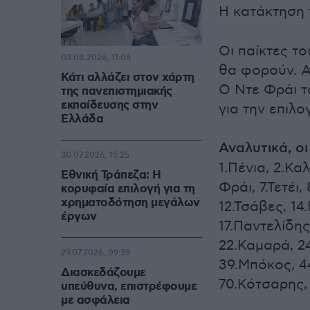
Η κατάκτηση
Οι παίκτες τ
03.08.2026, 11:06
θα φορούν. Α
Κάτι αλλάζει στον χάρτη
Ο Ντε Φράι τ
της πανεπιστημιακής
εκπαίδευσης στην
για την επιλο
Ελλάδα
Αναλυτικά, ο
30.07.2026, 15:25
1.Πένια, 2.Κα
Εθνική Τράπεζα: Η
Φράι, 7.Τετέι,
κορυφαία επιλογή για τη
χρηματοδότηση μεγάλων
12.Τσάβες, 14
έργων
17.Παντελίδης
22.Καμαρά, 24
29.07.2026, 09:39
39.Μπόκος, 4
Διασκεδάζουμε
70.Κότσαρης, 
υπεύθυνα, επιστρέφουμε
με ασφάλεια