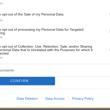
In
o opt-out of the Sale of my Personal Data.
protothema.gr στο Google News
ο
και μάθετε πρώτοι όλες
In
to opt-out of processing my Personal Data for Targeted
ing.
Ειδήσεις
ελευταίες
από την Ελλάδα και τον Κόσμο, τη στιγ
In
Protothema.gr
 στο
o opt-out of Collection, Use, Retention, Sale, and/or Sharing
ersonal Data that Is Unrelated with the Purposes for which it
lected.
Α
ΠΡΟΣΘΗΚΗ ΣΧΟΛΙΟΥ
In
(1)
consents
50
προσωπικότητα είχε ο Παναθηναικός τον Μπακασετα και τ
CONFIRM
Μπακασετας είναι μεγαλύτερο όνομα από τον Παναθηναϊκό
νε η ομάδα, καλύτερα , βάλτε εκεί παιδάκια να παίζουν, έ
τοι θα έρθετε πάλη...
Data Deletion
Data Access
Privacy Policy