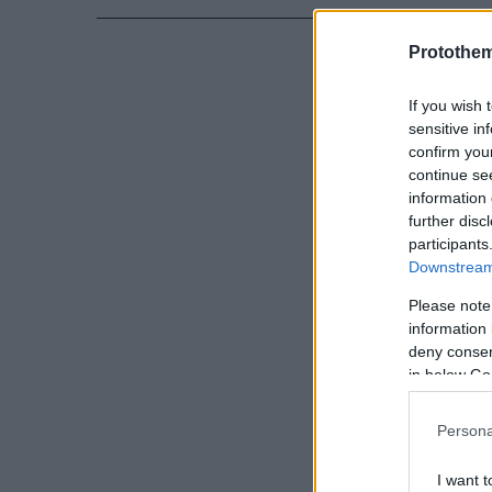
Protothe
If you wish 
sensitive in
confirm you
continue se
information 
further disc
participants
Downstream 
Please note
information 
deny consent
in below Go
Persona
I want t