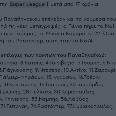
 της
Super League 1
μετά από 17 χρόνια.
ου Παναθηναϊκού επέλεξαν και τα νούμερα πο
πό τις νέες μεταγραφές, ο Πένια πήρε το Νο1.
ο 6, ο Τσάπρας το 19 και ο Καμαρά το 22. Όσο
γή του Ραστόντερ, αυτή ήταν το No74.
ι επιλογές των παικτών του Παναθηναϊκού:
λάμπρια, 3.Κάτρης, 4.Τσιριβέγια, 5.Τουμπά, 6.Ντε
 8.Γιάγκουσιτς, 9.Ντέσερς, 10.Αντίνο, 11.Ζαρουρί
.Πάλμερ-Μπράουν, 15.Ινγκασον, 16.Τσέριν,
, 18.Κοντούρης, 19.Τσάπρας, 20.Ταμπόρδα,
.Σιώπης, 28.Πελίστρι, 30.Κυριόπουλος,
4.Μπινιάρης, 53.Νεμπής, 56.Λάβδας,
71.Γείτονας, 74.Ραστόντερ, 77.Κυριακόπουλος.