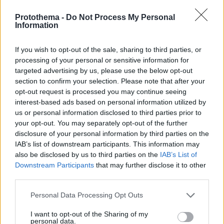
Protothema -
Do Not Process My Personal
Information
06.08.2026, 12:10
Πήγαν να κλέψουν καλώδια στον Άγιο Στέφανο, ο
If you wish to opt-out of the sale, sharing to third parties, or
ένας έπαθε ηλεκτροπληξία και έπεσε από ύψος, οι
processing of your personal or sensitive information for
δύο συνεργοί του τον παράτησαν νεκρό σε
targeted advertising by us, please use the below opt-out
αυτοκίνητο
section to confirm your selection. Please note that after your
opt-out request is processed you may continue seeing
interest-based ads based on personal information utilized by
us or personal information disclosed to third parties prior to
your opt-out. You may separately opt-out of the further
disclosure of your personal information by third parties on the
IAB’s list of downstream participants. This information may
also be disclosed by us to third parties on the
IAB’s List of
Downstream Participants
that may further disclose it to other
third parties.
Please note that this website/app uses one or more Google
Personal Data Processing Opt Outs
services and may gather and store information including but
not limited to your visit or usage behaviour. You may click to
I want to opt-out of the Sharing of my
personal data.