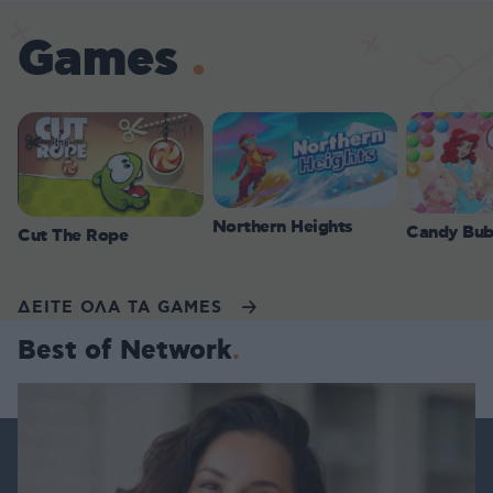
Games
Northern Heights
Candy Bub
Cut The Rope
ΔΕΙΤΕ ΟΛΑ ΤΑ GAMES
Best of Network