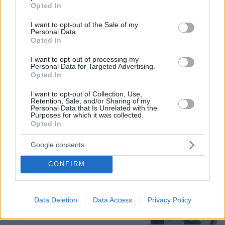
grant or deny consent to Google and its third-party tags to
Opted In
use your data for below specified purposes in below Google
consent section.
I want to opt-out of the Sale of my
Personal Data.
Opted In
I want to opt-out of processing my
Personal Data for Targeted Advertising.
Opted In
I want to opt-out of Collection, Use,
06.08.2026, 09:18
Retention, Sale, and/or Sharing of my
Personal Data that Is Unrelated with the
Νεαρή γυναίκα με ακατέργαστη ομορφιά από την
Purposes for which it was collected.
Αιθιοπία έγινε viral, δείτε την εντυπωσιακή
Opted In
μεταμόρφωσή της από μακιγιέρ
Google consents
Μυστήριο με το ραντεβού Πεζεσκιάν -
CONFIRM
Χαμενεϊ στην Τεχεράνη: Βρέθηκαν σε
ένα σκοτεινό αυτοκίνητο, άκουγαν,
αλλά δεν έβλεπαν ο ένας τον άλλο
Data Deletion
Data Access
Privacy Policy
13
06.08.2026, 13:37