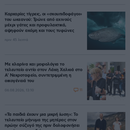
Καρχαρίες τίγρεις, οι «σκουπιδοφάγοι»
του ωκεανού: Τρώνε από αχινούς
μέχρι γάτες και προφυλακτικά,
αψηφούν ακόμη και τους τυφώνες
πριν 45 λεπτά
Με κλαρίνα και μοιρολόγια το
τελευταίο αντίο στον Λάκη Χαλκιά στο
A' Νεκροταφείο, συντετριμμένη η
οικογένειά του
11
06.08.2026, 13:10
«Τα παιδιά έχουν μια μικρή ίωση»: Το
τελευταίο μήνυμα της μητέρας στον
πρώην σύζυγό της πριν δολοφονήσει