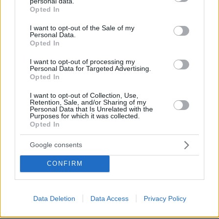
personal data.
grant or deny consent to Google and its third-party tags to
Opted In
use your data for below specified purposes in below Google
ZaZ
consent section.
I want to opt-out of the Sale of my
08.07.2026, 00:46
Personal Data.
Άσε μας ρε ποντικομαμη....ο άνθρωπος με τον
Opted In
χειρότερο χαρακτήρα είναι ο Μέσι. Ντροπή, μας
I want to opt-out of processing my
κοροϊδεύουν. Πόσα έδωσαν στους διαιτητές? Πόσα?
Personal Data for Targeted Advertising.
Opted In
ΑΠΑΝΤΗΣΗ
I want to opt-out of Collection, Use,
Retention, Sale, and/or Sharing of my
Γιώργος
Personal Data that Is Unrelated with the
Purposes for which it was collected.
07.07.2026, 23:56
Opted In
Ο GOAT μίλησε πάλι! Και αφήστε τον κλαψιάρη
Κριστιάνο να βράζει..
Google consents
ΑΠΑΝΤΗΣΗ
CONFIRM
Μιχαλης
07.07.2026, 22:05
Data Deletion
Data Access
Privacy Policy
Είμαστε τυχεροί που ζούμε την εποχή του Μέσι Ο
μεγαλύτερος όλων με διαφορά από τον δεύτερο