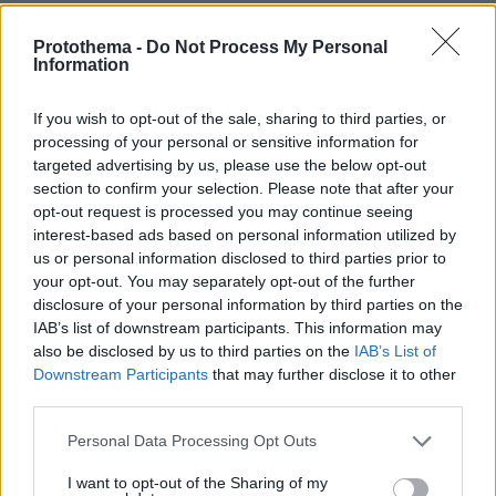
teo
08.07.2026, 03:22
Protothema -
Do Not Process My Personal
Information
ΠΟΙΟΣ Μεσι ρε ! φτανει με τον κοντορεβυθουλη τον
νανο. Γελανε και στην Αργεντινη , πεναλτυ , φαουλ ,
μυρλα , κλαψα.
If you wish to opt-out of the sale, sharing to third parties, or
processing of your personal or sensitive information for
ΑΠΑΝΤΗΣΗ
targeted advertising by us, please use the below opt-out
section to confirm your selection. Please note that after your
ΓΙΩΡΓΟΣ
opt-out request is processed you may continue seeing
08.07.2026, 15:55
interest-based ads based on personal information utilized by
Άσε τις ζήλιες
us or personal information disclosed to third parties prior to
ΑΠΑΝΤΗΣΗ
your opt-out. You may separately opt-out of the further
disclosure of your personal information by third parties on the
IAB’s list of downstream participants. This information may
also be disclosed by us to third parties on the
IAB’s List of
Downstream Participants
that may further disclose it to other
Παλιά άναβαν τσιγάρα
third parties.
08.07.2026, 00:51
Please note that this website/app uses one or more Google
Personal Data Processing Opt Outs
Τώρα όλοι κλαίνε μετά τους αγώνες.
services and may gather and store information including but
ΑΠΑΝΤΗΣΗ
not limited to your visit or usage behaviour. You may click to
I want to opt-out of the Sharing of my