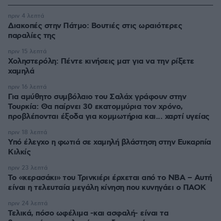
πριν 4 λεπτά
Διακοπές στην Πάτμο: Βουτιές στις ωραιότερες
παραλίες της
πριν 15 λεπτά
Χοληστερόλη: Πέντε κινήσεις ματ για να την ρίξετε
χαμηλά
πριν 16 λεπτά
Για αμύθητο συμβόλαιο του Σαλάχ γράφουν στην
Τουρκία: Θα παίρνει 30 εκατομμύρια τον χρόνο,
προβλέπονται έξοδα για κομμωτήρια και... χαρτί υγείας
πριν 18 λεπτά
Υπό έλεγχο η φωτιά σε χαμηλή βλάστηση στην Ευκαρπία
Κιλκίς
πριν 23 λεπτά
Το «κερασάκι» του Τρινκιέρι έρχεται από το NBA – Αυτή
είναι η τελευταία μεγάλη κίνηση που κυνηγάει ο ΠΑΟΚ
πριν 24 λεπτά
Τελικά, πόσο ωφέλιμα -και ασφαλή- είναι τα