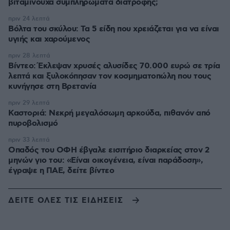
βιταμινούχα συμπληρώματα διατροφής;
πριν 24 λεπτά
Βόλτα του σκύλου: Τα 5 είδη που χρειάζεται για να είναι
υγιής και χαρούμενος
πριν 28 λεπτά
Βίντεο: Έκλεψαν χρυσές αλυσίδες 70.000 ευρώ σε τρία
λεπτά και ξυλοκόπησαν τον κοσμηματοπώλη που τους
κυνήγησε στη Βρετανία
πριν 29 λεπτά
Καστοριά: Νεκρή μεγαλόσωμη αρκούδα, πιθανόν από
πυροβολισμό
πριν 33 λεπτά
Οπαδός του ΟΦΗ έβγαλε εισιτήριο διαρκείας στον 2
μηνών γιο του: «Είναι οικογένεια, είναι παράδοση»,
έγραψε η ΠΑΕ, δείτε βίντεο
ΔΕΙΤΕ ΟΛΕΣ ΤΙΣ ΕΙΔΗΣΕΙΣ