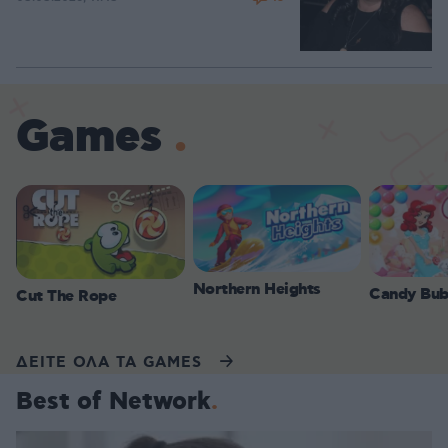
Games
Northern Heights
Candy Bub
Cut The Rope
ΔΕΙΤΕ ΟΛΑ ΤΑ GAMES
Best of Network