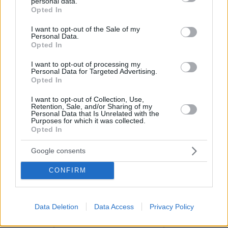
personal data.
grant or deny consent to Google and its third-party tags to
Opted In
use your data for below specified purposes in below Google
consent section.
I want to opt-out of the Sale of my
Personal Data.
Opted In
I want to opt-out of processing my
Personal Data for Targeted Advertising.
Opted In
I want to opt-out of Collection, Use,
Retention, Sale, and/or Sharing of my
Personal Data that Is Unrelated with the
Purposes for which it was collected.
Opted In
Google consents
CONFIRM
Data Deletion
Data Access
Privacy Policy
07.08.2026, 22:54
Ο «Δράκος» του Λονδίνου: 40χρονος με