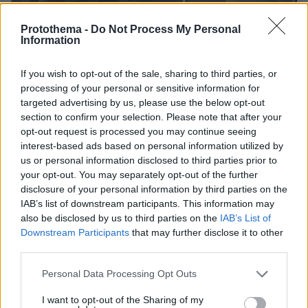
Protothema -
Do Not Process My Personal
Information
If you wish to opt-out of the sale, sharing to third parties, or
processing of your personal or sensitive information for
targeted advertising by us, please use the below opt-out
section to confirm your selection. Please note that after your
opt-out request is processed you may continue seeing
interest-based ads based on personal information utilized by
us or personal information disclosed to third parties prior to
your opt-out. You may separately opt-out of the further
disclosure of your personal information by third parties on the
IAB’s list of downstream participants. This information may
07.08.2026, 18:22
also be disclosed by us to third parties on the
IAB’s List of
«Πόσα θέλεις για το κορίτσι;»: Τουρίστας στην
Downstream Participants
that may further disclose it to other
Κρήτη ζητά... τιμή για να ασελγήσει σε ανήλικη, τι
third parties.
καταγγέλλει ο ιδιοκτήτης επιχείρησης
Please note that this website/app uses one or more Google
Personal Data Processing Opt Outs
services and may gather and store information including but
not limited to your visit or usage behaviour. You may click to
I want to opt-out of the Sharing of my