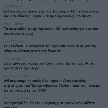
πριν 11 λεπτά
Ειδικό Χωροταξικό για τον Τουρισμό: Οι νέοι κανόνες
για επενδύσεις, νησιά και προορισμούς υπό πίεση
πριν 21 λεπτά
Τα κεφτεδάκια της νηστείας: 20 συνταγές για τον πιο
λαχταριστό μεζέ
πριν 42 λεπτά
Ο Ζελένσκι ευχαριστεί τη Γερουσία των ΗΠΑ για τις
νέες κυρώσεις κατά της Ρωσίας
πριν μία ώρα
Ζεσταίνονται τα κατοικίδια πτηνά; Δείτε πώς θα τα
κρατήσετε δροσερά
08.08.2026, 07:11
«Η αεροπορική ισχύς έχει όρια»: Ο κορυφαίος
στρατηγός του Τραμπ «ψάχνει έξοδο» από τον πόλεμο
με το Ιράν, λέει το CNN
08.08.2026, 07:00
Χοληστερόλη: Πέντε κινήσεις ματ για να την ρίξετε
χαμηλά