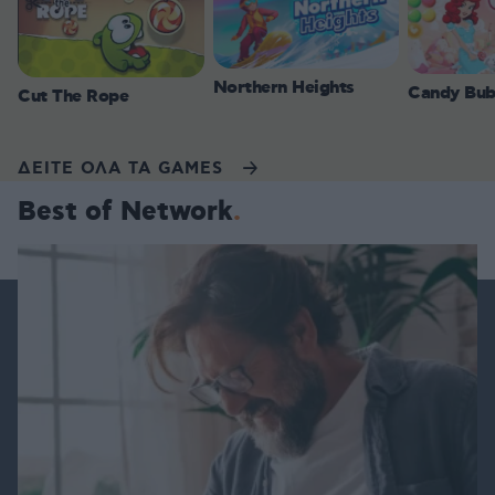
Northern Heights
Candy Bub
Cut The Rope
ΔΕΙΤΕ ΟΛΑ ΤΑ GAMES
Best of Network