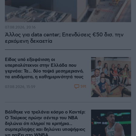
07.08.2026, 20:16
Άλλος για data center; Επενδύσεις €50 δισ. την
ερχόμενη δεκαετία
Είδος υπό εξαφάνιση οι
υπερπολύτεκνοι στην Ελλάδα που
γερνάει: Τα... δύο ταψιά μεσημεριανό,
τα επιδόματα, η καθημερινότητά τους
591
07.08.2026, 15:59
Βάλθηκε να τρελάνει κόσμο ο Καντέρ:
Ο Τούρκος πρώην σέντερ του NBA
δηλώνει ότι πληροί τα κριτήρια...
συμπερίληψης και δηλώνει υποψήφιος
να παίξει στο WNBA