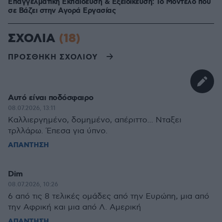
Επαγγελματική Εκπαίδευση & Εξειδίκευση: Το Mοντέλο που
σε Bάζει στην Aγορά Eργασίας
ΣΧΟΛΙΑ
(18)
ΠΡΟΣΘΗΚΗ ΣΧΟΛΙΟΥ
Αυτό είναι ποδόσφαιρο
08.07.2026, 13:11
Καλλιεργημένο, δομημένο, απέριττο... Νταξει
τρλλάρω. Έπεσα για ύπνο.
ΑΠΑΝΤΗΣΗ
Dim
08.07.2026, 10:26
6 από τις 8 τελικές ομάδες από την Ευρώπη, μια από
την Αφρική και μια από Λ. Αμερική
ΑΠΑΝΤΗΣΗ