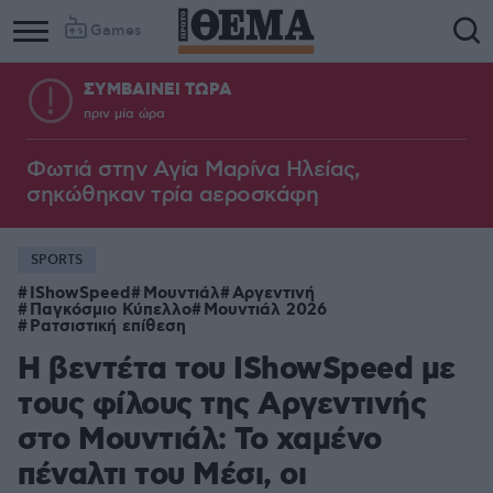
Games
ΣΥΜΒΑΙΝΕΙ ΤΩΡΑ
πριν μία ώρα
Φωτιά στην Aγία Μαρίνα Ηλείας,
σηκώθηκαν τρία αεροσκάφη
SPORTS
IShowSpeed
Μουντιάλ
Αργεντινή
Παγκόσμιο Κύπελλο
Μουντιάλ 2026
Ρατσιστική επίθεση
Η βεντέτα του IShowSpeed με
τους φίλους της Αργεντινής
στο Μουντιάλ: Το χαμένο
πέναλτι του Μέσι, οι