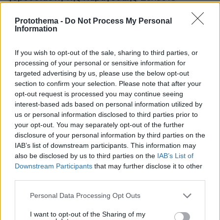
Αμαρίγια εις βάρος του Κιλιάν Μπαπέ.
Protothema -
Do Not Process My Personal
Information
Η πολιτικός χαρακτήρισε τον Γάλλο επιθετικό
της Ρεάλ Μαδρίτης «αποικιοποιημένο
If you wish to opt-out of the sale, sharing to third parties, or
Καμερουνέζο που προσπαθεί να
processing of your personal or sensitive information for
targeted advertising by us, please use the below opt-out
παρουσιάζεται ως Γάλλος» και «βίαιο άνθρωπο
section to confirm your selection. Please note that after your
που δεν έμαθε να γράφει», προκαλώντας
opt-out request is processed you may continue seeing
διεθνή κατακραυγή.
interest-based ads based on personal information utilized by
us or personal information disclosed to third parties prior to
Ο
Μπαπέ απάντησε μέσω ανάρτησής του στο
your opt-out. You may separately opt-out of the further
disclosure of your personal information by third parties on the
X,
χαρακτηρίζοντάς την «απεχθή γυναίκα» και
IAB’s list of downstream participants. This information may
κάνοντας λόγο για «απροκάλυπτο ρατσισμό»,
also be disclosed by us to third parties on the
IAB’s List of
ενώ η Γαλλική Ποδοσφαιρική Ομοσπονδία
Downstream Participants
that may further disclose it to other
ανακοίνωσε ότι θα κινηθεί νομικά εναντίον της.
third parties.
Please note that this website/app uses one or more Google
Personal Data Processing Opt Outs
services and may gather and store information including but
protothema.gr στο Google News
Ακολουθήστε το
not limited to your visit or usage behaviour. You may click to
I want to opt-out of the Sharing of my