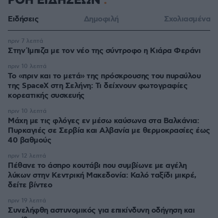
ΡΟΗ ΕΙΔΗΣΕΩΝ
Ειδήσεις
Δημοφιλή
Σχολιασμένα
πριν 7 λεπτά
Στην Ίμπιζα με τον νέο της σύντροφο η Κιάρα Φεράνι
πριν 10 λεπτά
Το «πριν και το μετά» της πρόσκρουσης του πυραύλου
της SpaceX στη Σελήνη: Τι δείχνουν φωτογραφίες
κορεατικής συσκευής
πριν 10 λεπτά
Μάχη με τις φλόγες εν μέσω καύσωνα στα Βαλκάνια:
Πυρκαγιές σε Σερβία και Αλβανία με θερμοκρασίες έως
40 βαθμούς
πριν 12 λεπτά
Πέθανε το άσπρο κουτάβι που συμβίωνε με αγέλη
λύκων στην Κεντρική Μακεδονία: Καλό ταξίδι μικρέ,
δείτε βίντεο
πριν 19 λεπτά
Συνελήφθη αστυνομικός για επικίνδυνη οδήγηση και