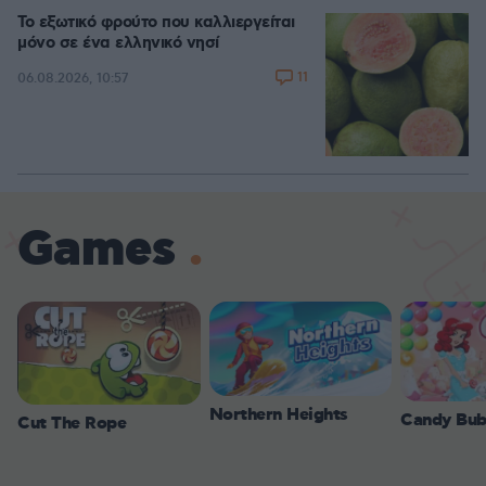
Το εξωτικό φρούτο που καλλιεργείται
μόνο σε ένα ελληνικό νησί
11
06.08.2026, 10:57
Games
Northern Heights
Candy Bub
Cut The Rope