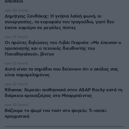
απείθεια
πριν 20 λεπτά
Δημήτρης Ξανθάκης: Η γνήσια λαϊκή φωνή, οι
συνεργασίες, τα κορυφαία του τραγούδια, γιατί δεν
έκανε καριέρα σε μεγάλες πίστες
πριν 21 λεπτά
Οι πρώτες δηλώσεις του Λιβάι Γκαρσία: «Με έπεισαν ο
προπονητής και ο τεχνικός διευθυντής του
Παναθηναϊκού», βίντεο
πριν 22 λεπτά
Αυτά είναι τα σημάδια που δείχνουν ότι ο σκύλος σας
είναι παραμελημένος
πριν 22 λεπτά
Rihanna: Χορεύει αισθησιακά στον A$AP Rocky κατά τη
διάρκεια κρουαζιέρας στα Μπαρμπέιντος
πριν 22 λεπτά
Βάζουμε το ψωμί του τοστ στο ψυγείο; Τι ισχύει
πραγματικά