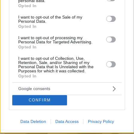
personal data.
και μάθετε πρώτοι όλες τις ειδήσεις
grant or deny consent to Google and its third-party tags to
Opted In
use your data for below specified purposes in below Google
Ειδήσεις
Δείτε όλες τις τελευταίες
από την Ελλάδα
consent section.
I want to opt-out of the Sale of my
Personal Data.
και τον Κόσμο, τη στιγμή που συμβαίνουν, στο
Opted In
Protothema.gr
I want to opt-out of processing my
Personal Data for Targeted Advertising.
Opted In
Thema Insights
I want to opt-out of Collection, Use,
Retention, Sale, and/or Sharing of my
Personal Data that Is Unrelated with the
Purposes for which it was collected.
Opted In
Google consents
CONFIRM
Data Deletion
Data Access
Privacy Policy